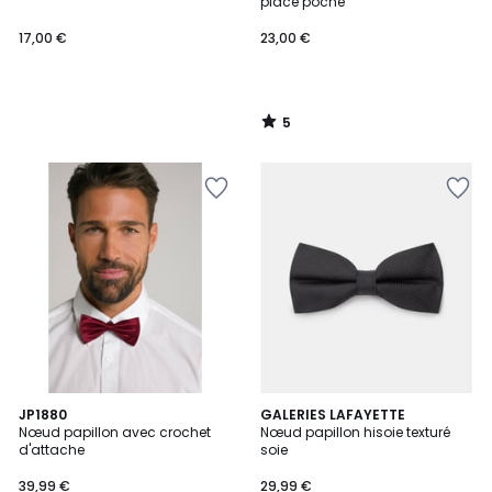
5
place poche
17,00 €
23,00 €
5
/
5
1
JP1880
2
GALERIES LAFAYETTE
/
Nœud papillon avec crochet
Nœud papillon hisoie texturé
Couleurs
5
d'attache
soie
39,99 €
29,99 €