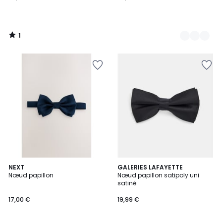
1
/
5
NEXT
2
GALERIES LAFAYETTE
Nœud papillon
Nœud papillon satipoly uni
Couleurs
satiné
17,00 €
19,99 €