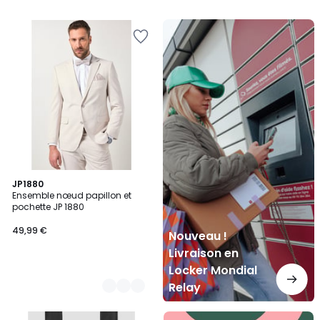
Nouveau
!
Livraison
en
Locker
Mondial
Relay
2
JP1880
Ensemble nœud papillon et
Couleurs
pochette JP 1880
49,99 €
Nouveau !
Livraison en
Locker Mondial
Relay