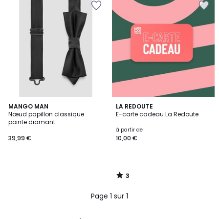
3
MANGO MAN
LA REDOUTE
/
Nœud papillon classique
E-carte cadeau La Redoute
5
pointe diamant
à partir de
39,99 €
10,00 €
3
/
5
Page 1 sur 1