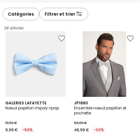
-
-
défiler
défiler
à
à
Catégories
Filtrer et trier
gauche
droite
28 articles
GALERIES LAFAYETTE
JP1880
Nœud papillon mipoly npap
Ensemble nœud papillon et
pochette
9,99
19,99 €
69,99 €
€
9,99 €
-50%
48,99 €
-30%
au
lieu