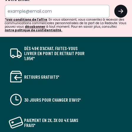
OK
*Voir conditions de l'offre
. En vous abonnant, vous consentez à recevoir des
communications commerciales personnalisées de la part de La Redoute. Vous
pouvez vous
désabonner
à tout moment. Pour en savoir plus, consultez
notre politique de confidentialité.
DÈS 49€ D’ACHAT, FAITES-VOUS
LIVRER EN POINT DE RETRAIT POUR
1,95€*
RETOURS GRATUITS*
30 JOURS POUR CHANGER D'AVIS*
PAIEMENT EN 2X, 3X OU 4X SANS
FRAIS*