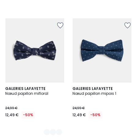
de
19,99
€
50%
de
réduction
appliquée.
2
GALERIES LAFAYETTE
GALERIES LAFAYETTE
Nœud papillon mifloral
Nœud papillon mipois 1
Couleurs
24,99 €
24,99 €
12,49 €
-50%
12,49 €
-50%