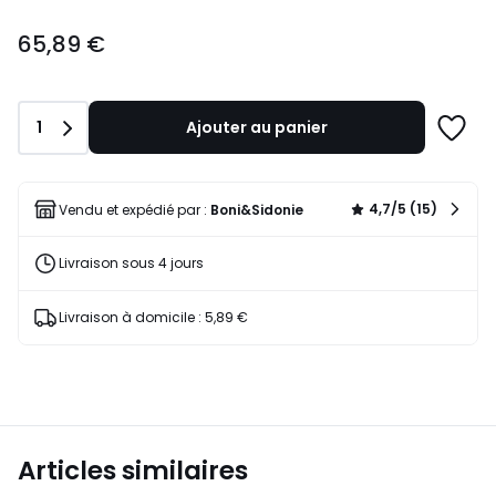
65,89
65,89 €
€.
Quantité
1
Ajouter au panier
Ajoute
à
une
liste
4,7/5 (15)
Vendu et expédié par :
Boni&Sidonie
Livraison sous 4 jours
Livraison à domicile : 5,89 €
Articles similaires