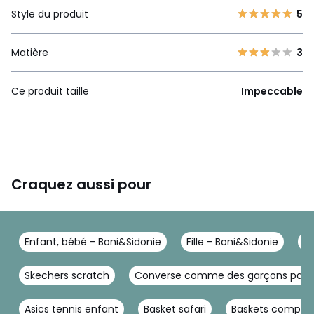
Style du produit
5
Matière
3
Ce produit taille
Impeccable
Craquez aussi pour
Enfant, bébé - Boni&Sidonie
Fille - Boni&Sidonie
C
Skechers scratch
Converse comme des garçons pas 
Asics tennis enfant
Basket safari
Baskets compens