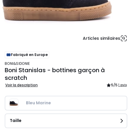
Articles similaires
Fabriqué en Europe
BONI&SIDONIE
Boni Stanislas - bottines garçon à
scratch
Voir la description
5
/5
1 avis
Bleu Marine
Taille