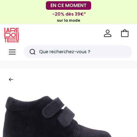
EN CE MOMENT
FACILE !
-20% dès 39€*
Mondial Relay
Livraison en Locker
sur la mode
pour vos petits articles
Voir
mon
La
panie
Redoute
Menu
Rechercher
Derniers
articles
vus