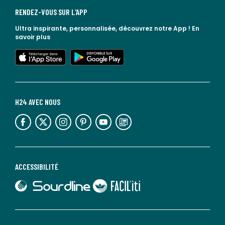
RENDEZ-VOUS SUR L'APP
Ultra inspirante, personnalisée, découvrez notre App !
En
savoir plus
lien vers l'app store
lien vers google play
H24 AVEC NOUS
lien vers l'espace réseaux sociaux
lien vers l'espace réseaux sociaux
lien vers l'espace réseaux sociaux
lien vers l'espace réseaux sociaux
lien vers l'espace réseaux sociaux
lien vers le blog la redoute
ACCESSIBILITÉ
lien vers Sourdline
lien vers Faciliti