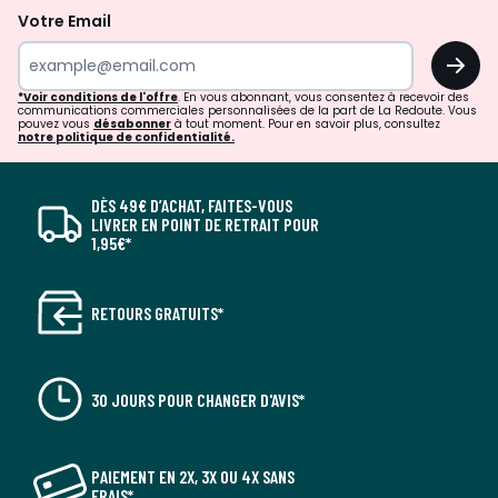
Votre Email
OK
*Voir conditions de l'offre
. En vous abonnant, vous consentez à recevoir des
communications commerciales personnalisées de la part de La Redoute. Vous
pouvez vous
désabonner
à tout moment. Pour en savoir plus, consultez
notre politique de confidentialité.
DÈS 49€ D’ACHAT, FAITES-VOUS
LIVRER EN POINT DE RETRAIT POUR
1,95€*
RETOURS GRATUITS*
30 JOURS POUR CHANGER D'AVIS*
PAIEMENT EN 2X, 3X OU 4X SANS
FRAIS*