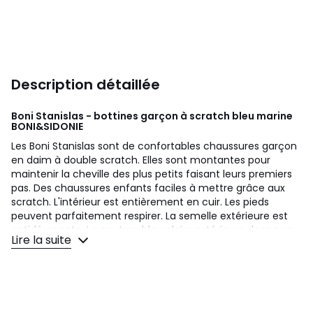
Description détaillée
Boni Stanislas - bottines garçon à scratch bleu marine
BONI&SIDONIE
Les Boni Stanislas sont de confortables chaussures garçon
en daim à double scratch. Elles sont montantes pour
maintenir la cheville des plus petits faisant leurs premiers
pas. Des chaussures enfants faciles à mettre grâce aux
scratch. L'intérieur est entièrement en cuir. Les pieds
peuvent parfaitement respirer. La semelle extérieure est
antidérapante. La couture bleu claire extérieure donne un
Lire la suite
coté original à la chaussure. Des chaussures enfants de
qualité fabriquées chez un des meilleurs fabricants en
Espagne. Elles représentent tout pour bébé, le confort des
premiers pas et surtout ses premières chaussures. Le cuir
est garantit sans chrome 6.