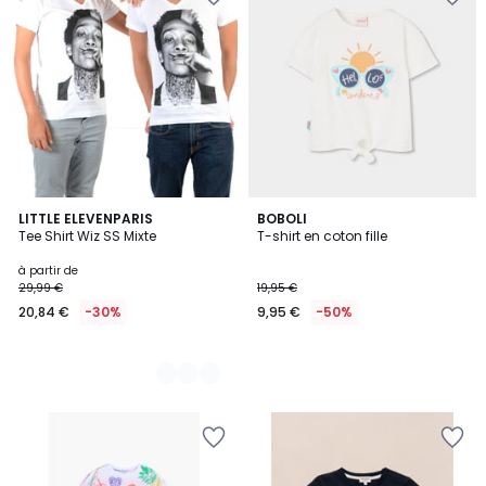
3
LITTLE ELEVENPARIS
BOBOLI
Tee Shirt Wiz SS Mixte
T-shirt en coton fille
Couleurs
à partir de
29,99 €
19,95 €
20,84 €
-30%
9,95 €
-50%