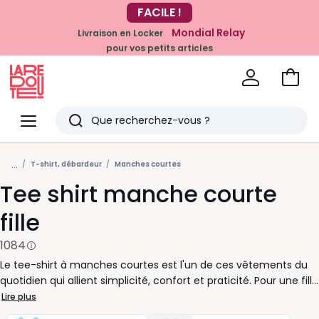
Mondial Relay
Livraison en Locker
pour vos petits articles
EN CE MOMENT
-20% dès 39€*
sur la mode
Voir
mon
La
panie
Redoute
Menu
Rechercher
Derniers
...
articles
T-shirt, débardeur
Manches courtes
Tee shirt manche courte
vus
fille
1084
Le tee-shirt à manches courtes est l'un de ces vêtements du
quotidien qui allient simplicité, confort et praticité. Pour une fille
dynamique, qui enchaîne l’école, les activités et les moments
Lire plus
de détente, avoir plusieurs options reste essentiel. C’est