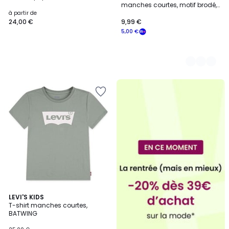
manches courtes, motif brodé,
en jersey lourd
à partir de
24,00 €
9,99 €
5,00 €
LEVI'S KIDS
T-shirt manches courtes,
BATWING