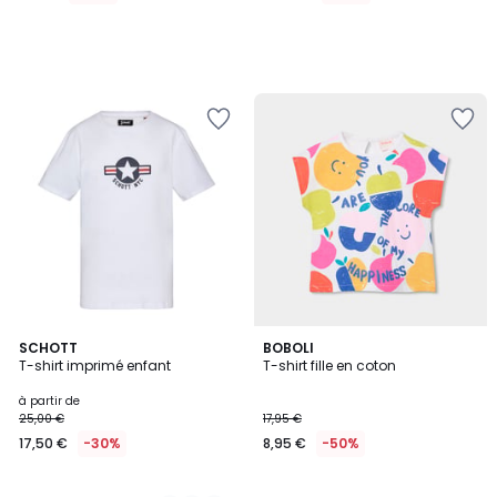
6
SCHOTT
BOBOLI
T-shirt imprimé enfant
T-shirt fille en coton
Couleurs
à partir de
25,00 €
17,95 €
17,50 €
-30%
8,95 €
-50%