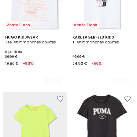
Vente Flash
Vente Flash
2
HUGO KIDSWEAR
2
KARL LAGERFELD KIDS
Tee-shirt manches courtes
T-shirt manches courtes
Couleurs
Couleurs
à partir de
39,00 €
49,00 €
19,50 €
-50%
24,50 €
-50%