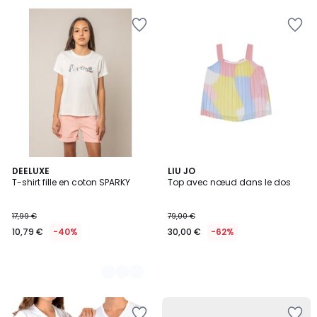
2
DEELUXE
LIU JO
T-shirt fille en coton SPARKY
Top avec nœud dans le dos
Couleurs
17,99 €
79,00 €
10,79 €
-40%
30,00 €
-62%