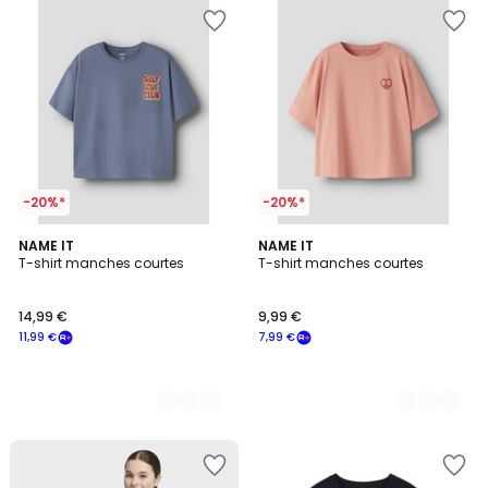
-20%*
-20%*
2
NAME IT
2
NAME IT
T-shirt manches courtes
T-shirt manches courtes
Couleurs
Couleurs
14,99 €
9,99 €
11,99 €
7,99 €