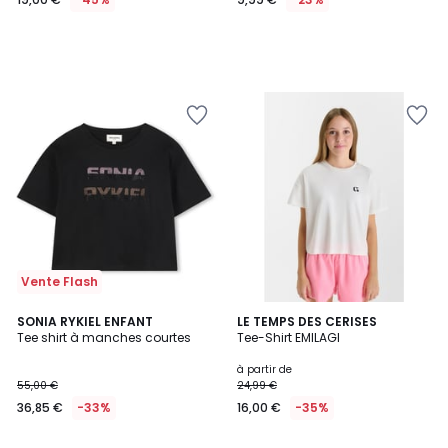
Vente Flash
SONIA RYKIEL ENFANT
3
LE TEMPS DES CERISES
Tee shirt à manches courtes
Tee-Shirt EMILAGI
Couleurs
à partir de
55,00 €
24,99 €
36,85 €
-33%
16,00 €
-35%