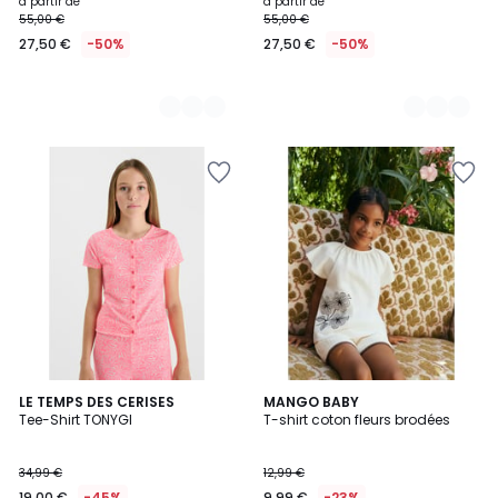
à partir de
à partir de
55,00 €
55,00 €
27,50 €
-50%
27,50 €
-50%
LE TEMPS DES CERISES
MANGO BABY
Tee-Shirt TONYGI
T-shirt coton fleurs brodées
34,99 €
12,99 €
19,00 €
-45%
9,99 €
-23%