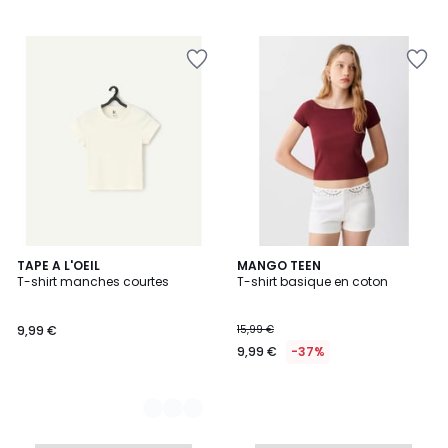
2
TAPE A L'OEIL
MANGO TEEN
T-shirt manches courtes
T-shirt basique en coton
Couleurs
9,99 €
15,99 €
9,99 €
-37%