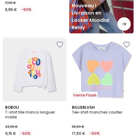
17,95 €
Nouveau !
8,95 €
-50%
Livraison en
Locker Mondial
Relay
Vente Flash
BOBOLI
BILLIEBLUSH
T-shirt fille mancs longues
Tee-shirt manches courtes
maille
22,95 €
35,00 €
9,15 €
-60%
17,50 €
-50%