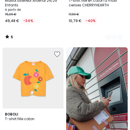
/
Maillot Extérieur Arsenal 24/25
T-shirt fille en coton à motif
Couleurs
5
Enfants
cerises CHERRYHEARTH
à partir de
75,00 €
17,99 €
49,48 €
-34%
10,79 €
-40%
5
/
5
Nouveau
!
Livraison
en
Locker
Mondial
Relay
BOBOLI
T-shirt fille coton