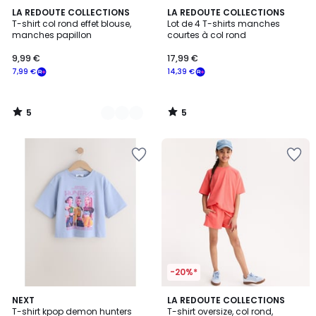
5
5
2
LA REDOUTE COLLECTIONS
LA REDOUTE COLLECTIONS
/
/
T-shirt col rond effet blouse,
Lot de 4 T-shirts manches
Couleurs
5
5
manches papillon
courtes à col rond
9,99
9,99 €
17,99 €
€
7,99 €
14,39 €
souscrivez
à
notre
5
5
programme
/
/
5
5
pour
payer
à
la
place
7,99
€.
-20%*
NEXT
4
LA REDOUTE COLLECTIONS
T-shirt kpop demon hunters
T-shirt oversize, col rond,
Couleurs