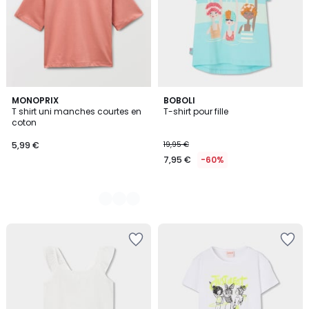
2
MONOPRIX
BOBOLI
T shirt uni manches courtes en
T-shirt pour fille
Couleurs
coton
5,99 €
19,95 €
7,95 €
-60%