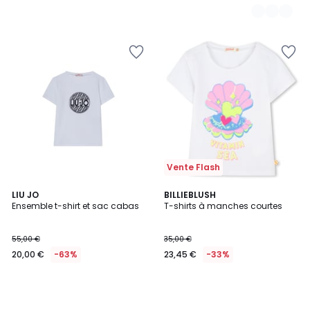
Vente Flash
LIU JO
BILLIEBLUSH
Ensemble t-shirt et sac cabas
T-shirts à manches courtes
55,00 €
35,00 €
20,00 €
-63%
23,45 €
-33%