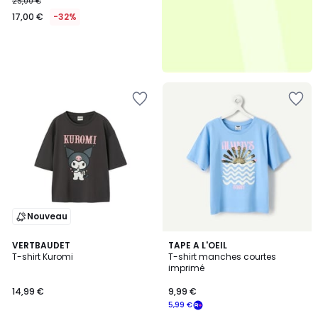
25,00 €
17,00 €
-32%
Nouveau
VERTBAUDET
3
TAPE A L'OEIL
T-shirt Kuromi
T-shirt manches courtes
Couleurs
imprimé
14,99 €
9,99 €
5,99 €