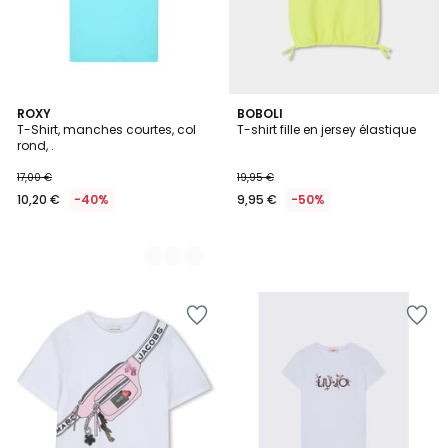
3
ROXY
BOBOLI
T-Shirt, manches courtes, col
T-shirt fille en jersey élastique
Couleurs
rond, .
17,00 €
19,95 €
10,20 €
-40%
9,95 €
-50%