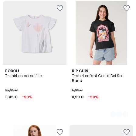
BOBOLI
2
RIP CURL
T-shirt en coton fille
T-shirt enfant Costa Del Sol
Couleurs
Band
22,95 €
17,99 €
11,45 €
-50%
8,99 €
-50%