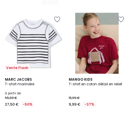
Vente Flash
MARC JACOBS
MANGO KIDS
T-shirt marinière
T-shirt en coton détail en relief
à partir de
55,00 €
15,99 €
27,50 €
-50%
9,99 €
-37%