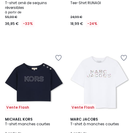
T-shirt orné de sequins
Tee-Shirt RUNAGI
réversibles
à partir de
55,00 €
24,99 €
36,85 €
-33%
18,99 €
-24%
Vente Flash
Vente Flash
2
MICHAEL KORS
2
MARC JACOBS
T-shirt manches courtes
T-shirt à manches courtes
Couleurs
Couleurs