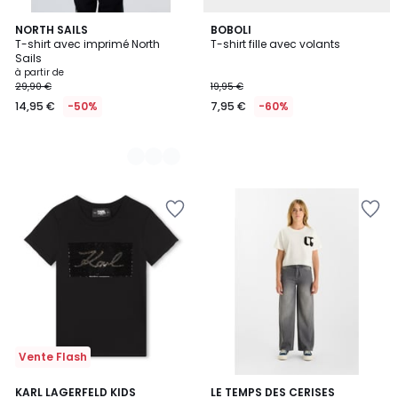
5
NORTH SAILS
BOBOLI
T-shirt avec imprimé North
T-shirt fille avec volants
Couleurs
Sails
à partir de
29,90 €
19,95 €
14,95 €
-50%
7,95 €
-60%
Vente Flash
KARL LAGERFELD KIDS
LE TEMPS DES CERISES