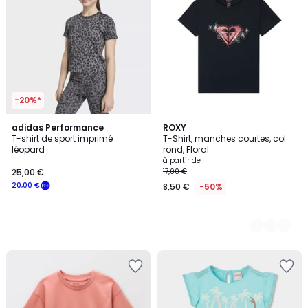
-20%*
adidas Performance
5
ROXY
T-shirt de sport imprimé
T-Shirt, manches courtes, col
Couleurs
léopard
rond, Floral.
à partir de
25,00 €
17,00 €
20,00 €
8,50 €
-50%