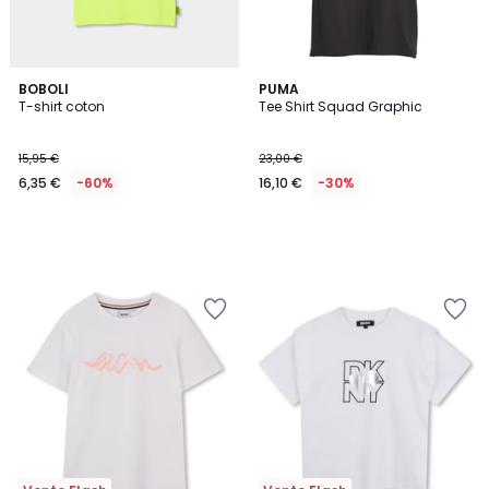
BOBOLI
PUMA
T-shirt coton
Tee Shirt Squad Graphic
15,95 €
23,00 €
6,35 €
-60%
16,10 €
-30%