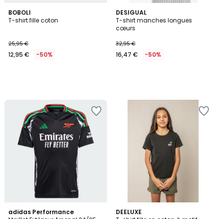
BOBOLI
DESIGUAL
T-shirt fille coton
T-shirt manches longues
cœurs
25,95 €
32,95 €
12,95 €
-50%
16,47 €
-50%
5
adidas Performance
3
DEELUXE