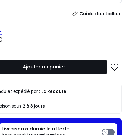
ité
Guide des tailles
€
€
z
mme
Ajouter au panier
Ajouter
à
une
liste
du et expédié par :
La Redoute
raison sous
2 à 3 jours
Livraison à domicile offerte