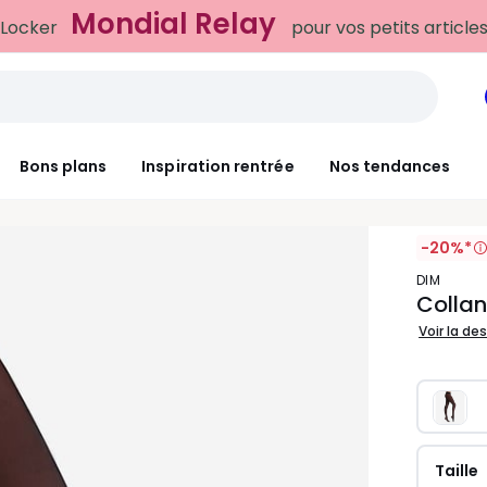
Mondial Relay
 Locker
pour vos petits article
Bons plans
Inspiration rentrée
Nos tendances
-20%*
DIM
Collan
Voir la de
Taille