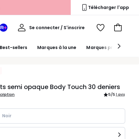
s
Télécharger l'app
Mon
Se connecter / S'inscrire
Mon
Voir
Voir
compte
espace
mes
mon
La
favoris
panier
Best-sellers
Marques à la une
Marques premium
Redoute
+
ts semi opaque Body Touch 30 deniers
scription
5
/5
1 avis
Noir