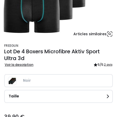
Articles similaires
FREEGUN
Lot De 4 Boxers Microfibre Aktiv Sport
Ultra 3d
Voir la description
5
/5
2 avis
Noir
Taille
39,90
39,90 €
€.