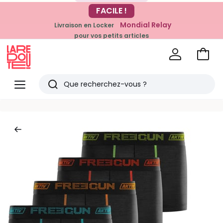
-20% dès 39€*
FACILE !
sur la mode
Mondial Relay
Livraison en Locker
pour vos petits articles
Voir
mon
La
panie
Redoute
Menu
Rechercher
Derniers
articles
vus