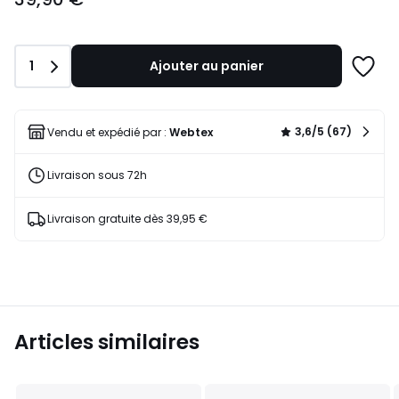
Quantité
1
Ajouter au panier
Ajoute
à
une
liste
3,6/5 (67)
Vendu et expédié par :
Webtex
Livraison sous 72h
Livraison gratuite dès 39,95 €
Articles similaires