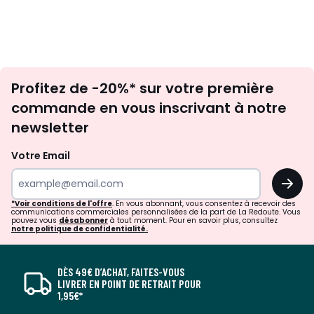
Inscription
Profitez de -20%* sur votre première
newsletter
commande en vous inscrivant à notre
newsletter
Votre Email
OK
*Voir conditions de l'offre
. En vous abonnant, vous consentez à recevoir des
communications commerciales personnalisées de la part de La Redoute. Vous
pouvez vous
désabonner
à tout moment. Pour en savoir plus, consultez
notre politique de confidentialité.
DÈS 49€ D’ACHAT, FAITES-VOUS
LIVRER EN POINT DE RETRAIT POUR
1,95€*