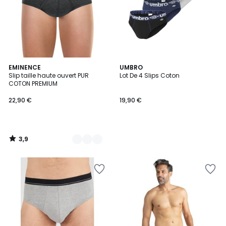
3,9
2
EMINENCE
UMBRO
/ 5
Slip taille haute ouvert PUR
Lot De 4 Slips Coton
Couleurs
COTON PREMIUM
22,90 €
19,90 €
3,9
/
5