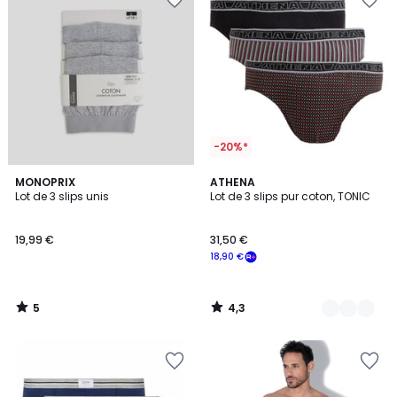
-20%*
5
4,3
MONOPRIX
3
ATHENA
/
/ 5
Lot de 3 slips unis
Lot de 3 slips pur coton, TONIC
Couleurs
5
19,99 €
31,50 €
18,90 €
5
4,3
/
/
5
5