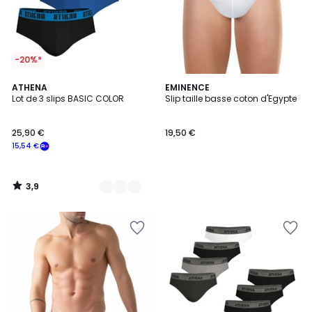
-20%*
3,9
2
ATHENA
EMINENCE
/ 5
Lot de 3 slips BASIC COLOR
Slip taille basse coton d'Egypte
Couleurs
25,90 €
19,50 €
15,54 €
3,9
/
5