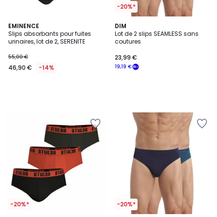
-20%*
EMINENCE
DIM
Slips absorbants pour fuites
Lot de 2 slips SEAMLESS sans
urinaires, lot de 2, SERENITE
coutures
55,00 €
23,99 €
19,19 €
46,90 €
-14%
-20%*
-20%*