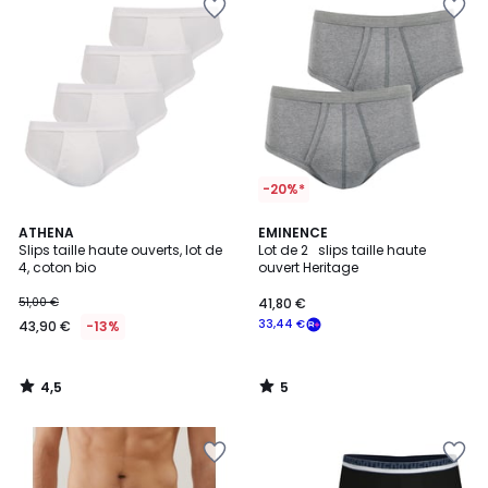
-20%*
4,5
5
ATHENA
EMINENCE
/ 5
/
Slips taille haute ouverts, lot de
Lot de 2 slips taille haute
5
4, coton bio
ouvert Heritage
51,00 €
41,80 €
33,44 €
43,90 €
-13%
4,5
5
/
/
5
5