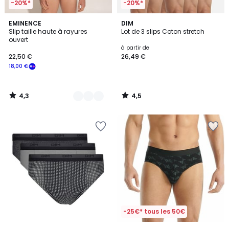
-20%*
-20%*
4,3
4,5
2
EMINENCE
DIM
/ 5
/ 5
Slip taille haute à rayures
Lot de 3 slips Coton stretch
Couleurs
ouvert
à partir de
22,50 €
26,49 €
18,00 €
4,3
4,5
/
/
5
5
-25€* tous les 50€