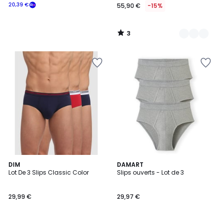
20,39 €
55,90 €
-15%
3
/
5
5
DIM
3
DAMART
/
Lot De 3 Slips Classic Color
Slips ouverts - Lot de 3
Couleurs
5
29,99 €
29,97 €