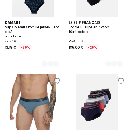
3
DAMART
2
LE SLIP FRANCAIS
Slips ouverts maille jersey - Lot
Lot de 10 slips en coton
Couleurs
Couleurs
de 3
10intrepide
à partir de
32,97 €
250,00 €
13,19 €
-59%
185,00 €
-26%