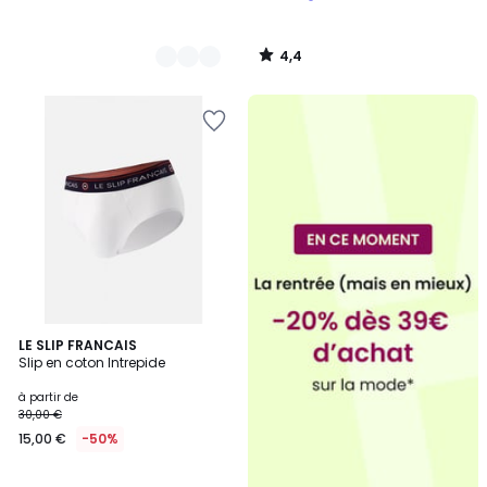
4,4
/
5
27
LE SLIP FRANCAIS
Slip en coton Intrepide
Couleurs
à partir de
30,00 €
15,00 €
-50%