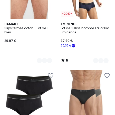
-20%*
5
2
DAMART
2
EMINENCE
/
Slips fermés coton - Lot de 3
Lot de 3 slips homme Tailor Bio
Couleurs
Couleurs
5
bleu
Eminence
29,97 €
37,90 €
30,32 €
5
/
5