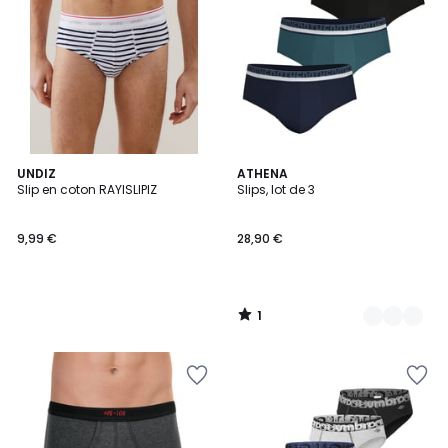
1
UNDIZ
2
ATHENA
/
Slip en coton RAYISLIPIZ
Slips, lot de 3
Couleurs
5
9,99 €
28,90 €
1
/
5