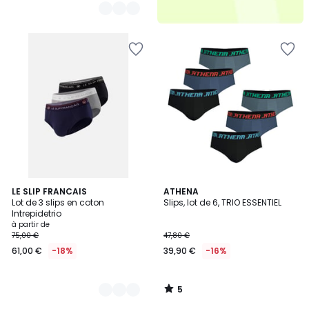
5
14
LE SLIP FRANCAIS
ATHENA
/
Lot de 3 slips en coton
Slips, lot de 6, TRIO ESSENTIEL
Couleurs
5
Intrepidetrio
à partir de
75,00 €
47,80 €
61,00 €
-18%
39,90 €
-16%
5
/
5