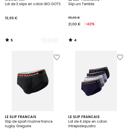
/
/
Lot de 3 slips en coton BIO GOTS
Slip uni Terrible
Couleurs
5
5
19,99 €
35,00 €
21,00 €
-40%
5
4
/
/
5
5
2
LE SLIP FRANCAIS
2
LE SLIP FRANCAIS
Slip de sport marine france
Lot de 4 slips en coton
Couleurs
Couleurs
rugby Gregoire
Intrepidequatro