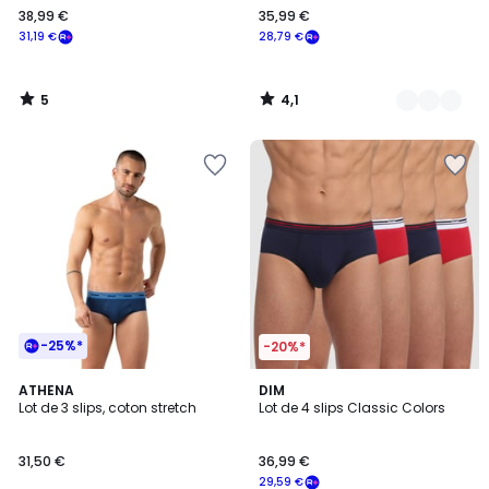
38,99 €
35,99 €
€
31,19 €
28,79 €
souscrivez
à
notre
5
4,1
programme
/
/
5
5
pour
payer
à
la
place
31,19
€.
-25%*
-20%*
4,4
2
ATHENA
DIM
/ 5
Lot de 3 slips, coton stretch
Lot de 4 slips Classic Colors
Couleurs
31,50 €
36,99 €
29,59 €