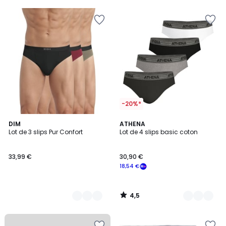
5
5
-20%*
4,5
2
DIM
3
ATHENA
/ 5
Lot de 3 slips Pur Confort
Lot de 4 slips basic coton
Couleurs
Couleurs
33,99 €
30,90 €
18,54 €
4,5
/
5