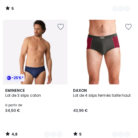
5
/
5
-25%*
4,8
5
4
EMINENCE
3
DAXON
/ 5
/
Lot de 3 slips coton
Lot de 4 slips fermés taille haut
Couleurs
Couleurs
5
à partir de
34,50 €
43,96 €
4,8
5
/
/