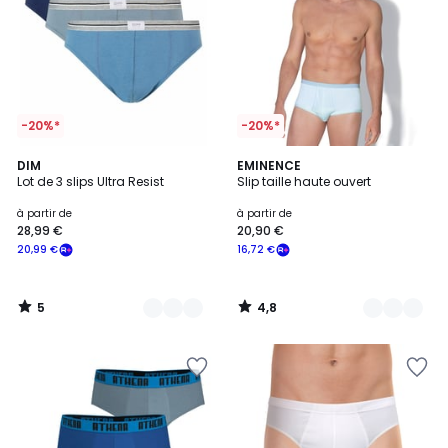
-20%*
-20%*
5
4,8
2
DIM
4
EMINENCE
/
/ 5
Lot de 3 slips Ultra Resist
Slip taille haute ouvert
Couleurs
Couleurs
5
à partir de
à partir de
28,99 €
20,90 €
20,99 €
16,72 €
5
4,8
/
/
5
5