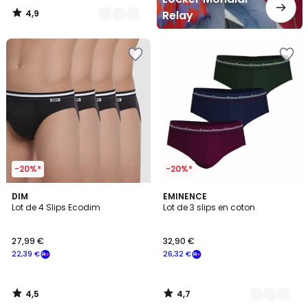
4,9
Relay
/
5
-20%*
-20%*
4,5
4,7
DIM
2
EMINENCE
/ 5
/ 5
Lot de 4 Slips Ecodim
Lot de 3 slips en coton
Couleurs
27,99 €
32,90 €
22,39 €
26,32 €
4,5
4,7
/
/