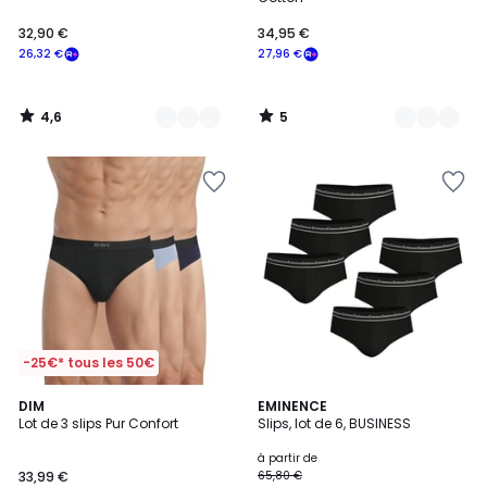
32,90 €
34,95 €
26,32 €
27,96 €
4,6
5
/
/
5
5
-25€* tous les 50€
3
DIM
3
EMINENCE
/
Lot de 3 slips Pur Confort
Slips, lot de 6, BUSINESS
Couleurs
5
à partir de
33,99 €
65,80 €