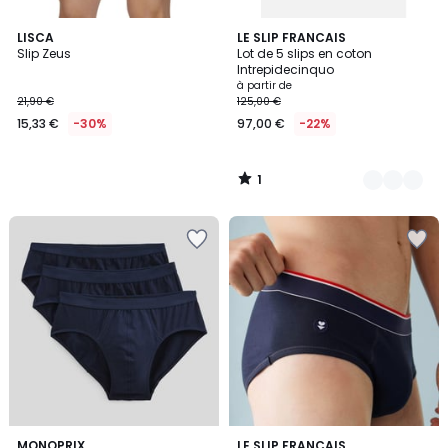
1
LISCA
4
LE SLIP FRANCAIS
/
Slip Zeus
Lot de 5 slips en coton
Couleurs
5
Intrepidecinquo
à partir de
21,90 €
125,00 €
15,33 €
-30%
97,00 €
-22%
1
/
5
5
4
3
MONOPRIX
LE SLIP FRANCAIS