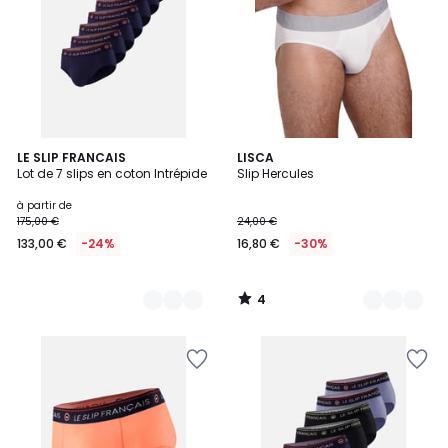
4
4
LE SLIP FRANCAIS
2
LISCA
/
Lot de 7 slips en coton Intrépide
Slip Hercules
Couleurs
Couleurs
5
à partir de
175,00 €
24,00 €
133,00 €
-24%
16,80 €
-30%
4
/
5