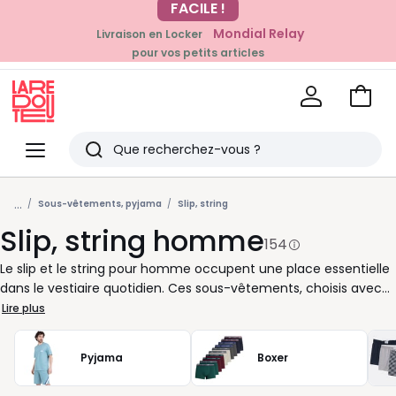
Mondial Relay
Livraison en Locker
EN CE MOMENT
pour vos petits articles
-20% dès 39€*
sur la mode
Voir
mon
La
panie
Redoute
Menu
Rechercher
Derniers
...
articles
Sous-vêtements, pyjama
Slip, string
Slip, string homme
vus
154
Le slip et le string pour homme occupent une place essentielle
dans le vestiaire quotidien. Ces sous-vêtements, choisis avec
soin, permettent de conjuguer confort et maintien tout au long
Lire plus
de la journée. Que vous recherchiez un slip discret pour
accompagner vos vêtements de travail ou un string plus sexy
Pyjama
Boxer
pour les moments où vous souhaitez oser, vous trouverez
facilement le produit adapté à votre style de vie. Certains