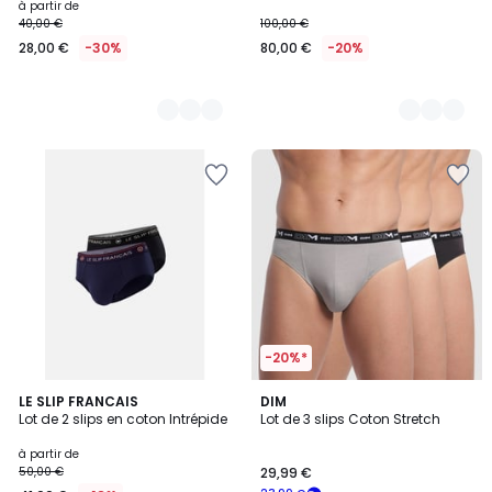
à partir de
40,00 €
100,00 €
28,00 €
-30%
80,00 €
-20%
-20%*
4,8
5
LE SLIP FRANCAIS
6
DIM
/ 5
Lot de 2 slips en coton Intrépide
Lot de 3 slips Coton Stretch
Couleurs
Couleurs
à partir de
50,00 €
29,99 €