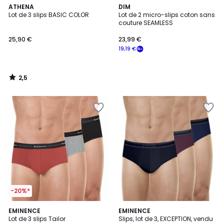
2,5
ATHENA
DIM
/ 5
Lot de 3 slips BASIC COLOR
Lot de 2 micro-slips coton sans
couture SEAMLESS
25,90 €
23,99 €
19,19 €
2,5
/
5
-20%*
2
EMINENCE
EMINENCE
Lot de 3 slips Tailor
Slips, lot de 3, EXCEPTION, vendu
Couleurs