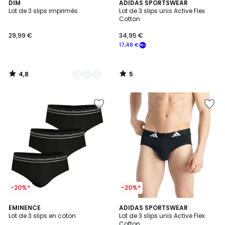
4,8
5
3
DIM
ADIDAS SPORTSWEAR
/ 5
/
Lot de 3 slips imprimés
Lot de 3 slips unis Active Flex
Couleurs
5
Cotton
29,99 €
34,95 €
17,48 €
4,8
5
/
/
5
5
-20%*
-20%*
4,6
5
2
EMINENCE
3
ADIDAS SPORTSWEAR
/ 5
/
Lot de 3 slips en coton
Lot de 3 slips unis Active Flex
Couleurs
Couleurs
5
Cotton