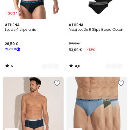
-20%*
5
4,6
2
ATHENA
2
ATHENA
/
/ 5
Lot de 4 slips unis
Maxi Lot De 8 Slips Basic Coton
Couleurs
Couleurs
5
26,50 €
61,80 €
21,20 €
53,90 €
-12%
5
4,6
/
/
5
5