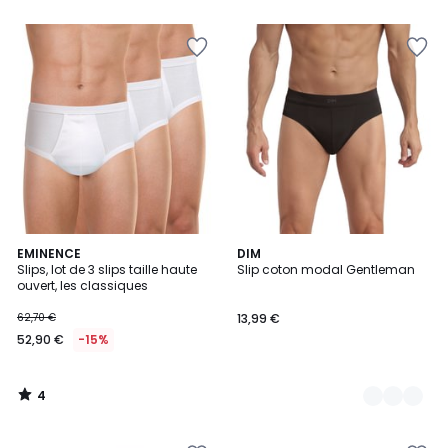
5
5
4
EMINENCE
2
DIM
/
Slips, lot de 3 slips taille haute
Slip coton modal Gentleman
Couleurs
5
ouvert, les classiques
62,70 €
13,99 €
52,90 €
-15%
4
/
5