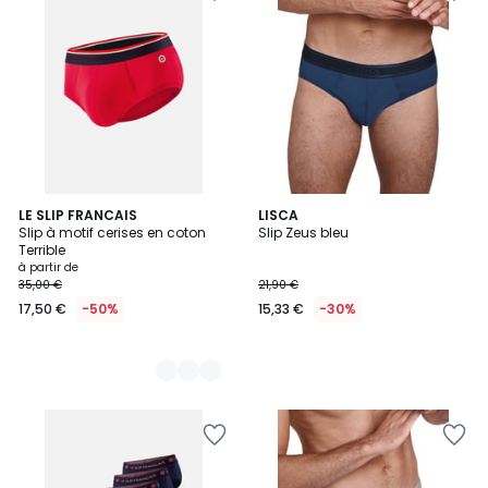
36
LE SLIP FRANCAIS
LISCA
Slip à motif cerises en coton
Slip Zeus bleu
Couleurs
Terrible
à partir de
35,00 €
21,90 €
17,50 €
-50%
15,33 €
-30%