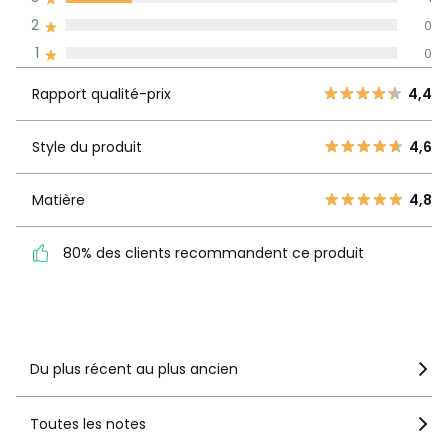
Informations,
2
0
La Redoute s'engage
1
0
Rapport
5
3
4,4
qualité-prix
4
1
Rapport qualité-prix
4,4
3
1
Style du
4,6
2
Style du produit
4,6
0
produit
1
0
Matière
4,8
Matière
4,8
80% des clients
80% des clients recommandent ce produit
recommandent ce produit
Voir le détail de la note
Du plus récent au plus ancien
Toutes les notes