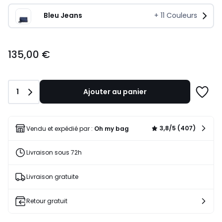
Bleu Jeans
+
11
Couleurs
135,00
135,00 €
€.
Quantité
1
Ajouter au panier
Ajoute
à
une
liste
3,8/5 (407)
Vendu et expédié par :
Oh my bag
Livraison sous 72h
Livraison gratuite
Retour gratuit