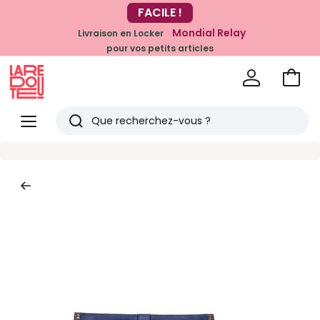
-20% dès 39€*
FACILE !
sur la mode
Mondial Relay
Livraison en Locker
pour vos petits articles
Voir
mon
La
panie
Redoute
Menu
Rechercher
Derniers
articles
vus