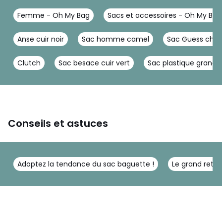
Femme - Oh My Bag
Sacs et accessoires - Oh My Bag
Anse cuir noir
Sac homme camel
Sac Guess cha
Clutch
Sac besace cuir vert
Sac plastique grande 
Conseils et astuces
Adoptez la tendance du sac baguette !
Le grand reto