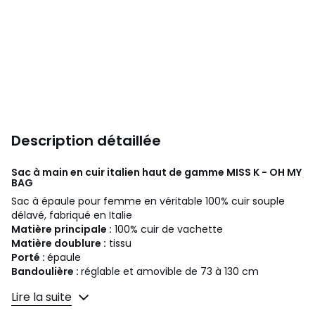
Description détaillée
Sac à main en cuir italien haut de gamme MISS K - OH MY
BAG
Sac à épaule pour femme en véritable 100% cuir souple
délavé, fabriqué en Italie
Matière principale :
100% cuir de vachette
Matière doublure :
tissu
Porté :
épaule
Bandoulière :
réglable et amovible de 73 à 130 cm
Lire la suite
Fermeture :
à glissière, rabat avec top magnétique
Dimensions :
L 30 x H 22 x P 6 cm