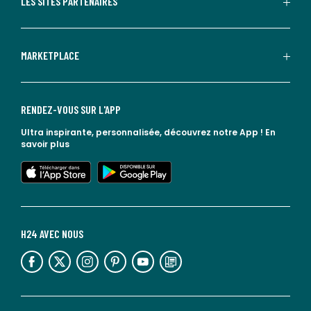
LES SITES PARTENAIRES
MARKETPLACE
RENDEZ-VOUS SUR L'APP
Ultra inspirante, personnalisée, découvrez notre App !
En
savoir plus
lien vers l'app store
lien vers google play
H24 AVEC NOUS
lien vers l'espace réseaux sociaux
lien vers l'espace réseaux sociaux
lien vers l'espace réseaux sociaux
lien vers l'espace réseaux sociaux
lien vers l'espace réseaux sociaux
lien vers le blog la redoute