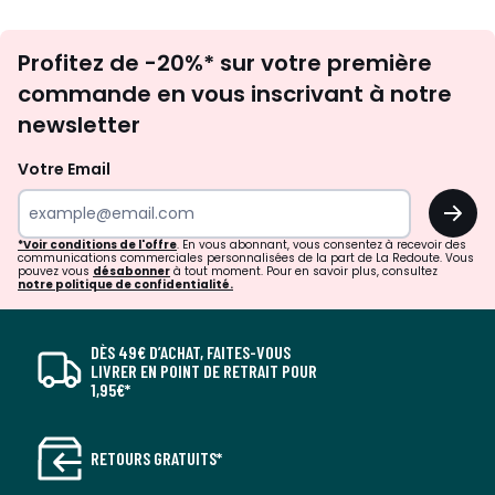
Inscription
Profitez de -20%* sur votre première
newsletter
commande en vous inscrivant à notre
newsletter
Votre Email
OK
*Voir conditions de l'offre
. En vous abonnant, vous consentez à recevoir des
communications commerciales personnalisées de la part de La Redoute. Vous
pouvez vous
désabonner
à tout moment. Pour en savoir plus, consultez
notre politique de confidentialité.
DÈS 49€ D’ACHAT, FAITES-VOUS
LIVRER EN POINT DE RETRAIT POUR
1,95€*
RETOURS GRATUITS*