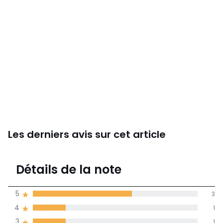
Les derniers avis sur cet article
4,4
Détails de la note
(5)
moyenne des avis
5
3
dans toutes les
4
1
langues
3
1