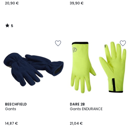
20,90 €
39,90 €
5
/
5
2
BEECHFIELD
DARE 2B
Gants
Gants ENDURANCE
Couleurs
14,87 €
21,04 €