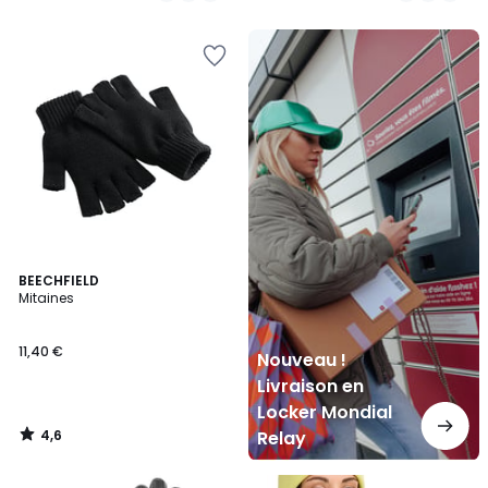
Nouveau
!
Livraison
en
Locker
Mondial
Relay
4,6
BEECHFIELD
/ 5
Mitaines
11,40 €
Nouveau !
Livraison en
Locker Mondial
4,6
Relay
/
5