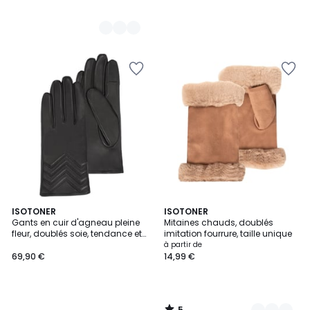
5
ISOTONER
5
ISOTONER
/
Gants en cuir d'agneau pleine
Mitaines chauds, doublés
Couleurs
5
fleur, doublés soie, tendance et
imitation fourrure, taille unique
modernes
à partir de
69,90 €
14,99 €
5