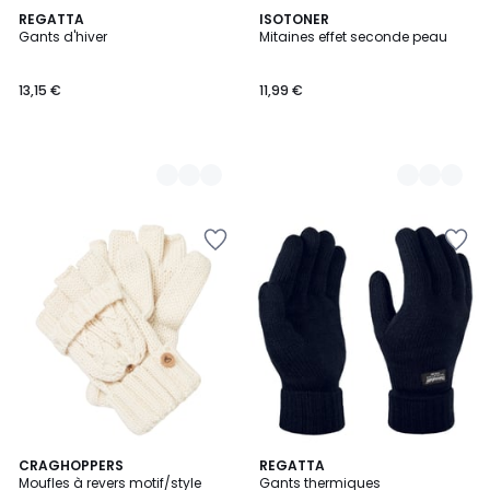
2
REGATTA
2
ISOTONER
Gants d'hiver
Mitaines effet seconde peau
Couleurs
Couleurs
13,15 €
11,99 €
CRAGHOPPERS
2
REGATTA
Moufles à revers motif/style
Gants thermiques
Couleurs