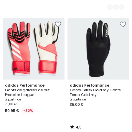
de
39,99
€
40%
de
réduction
appliquée.
4,5
adidas Performance
adidas Performance
/ 5
Gants de gardien de but
Gants Terrex Cold.rdy Gants
Predator League
Terrex Cold.rdy
à partir de
à partir de
75,00 €
35,00 €
50,95 €
-32%
4,5
/