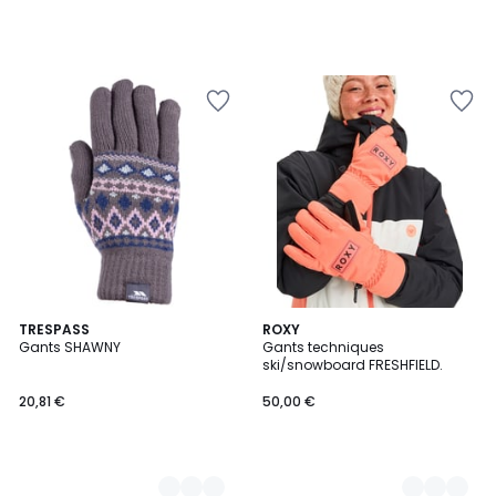
2
TRESPASS
2
ROXY
Gants SHAWNY
Gants techniques
Couleurs
Couleurs
ski/snowboard FRESHFIELD.
20,81 €
50,00 €