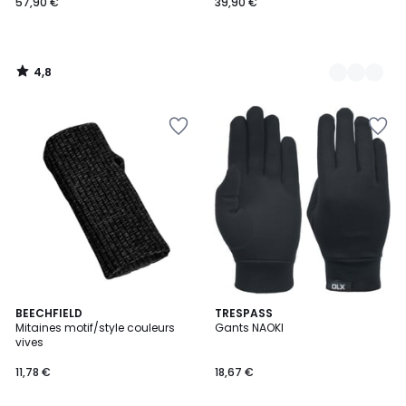
57,90 €
39,90 €
4,8
/
5
2
BEECHFIELD
TRESPASS
Mitaines motif/style couleurs
Gants NAOKI
Couleurs
vives
11,78 €
18,67 €