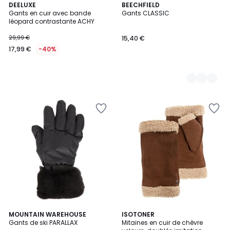
DEELUXE
2
BEECHFIELD
Gants en cuir avec bande
Gants CLASSIC
Couleurs
léopard contrastante ACHY
29,99 €
15,40 €
17,99 €
-40%
5
MOUNTAIN WAREHOUSE
4
ISOTONER
/
Gants de ski PARALLAX
Mitaines en cuir de chèvre
Couleurs