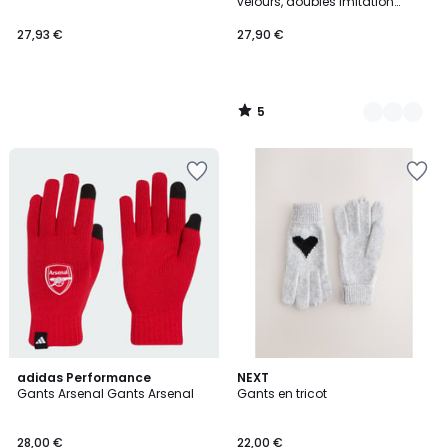
5
velours, doublés imitation
fourrure
27,93 €
27,90 €
5
/
5
adidas Performance
NEXT
Gants Arsenal Gants Arsenal
Gants en tricot
28,00 €
22,00 €