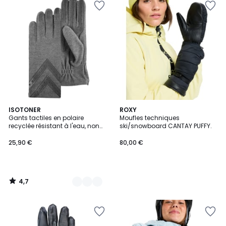
4,7
3
ISOTONER
ROXY
/ 5
Gants tactiles en polaire
Moufles techniques
Couleurs
recyclée résistant à l'eau, non
ski/snowboard CANTAY PUFFY.
doublés
25,90 €
80,00 €
4,7
/
5