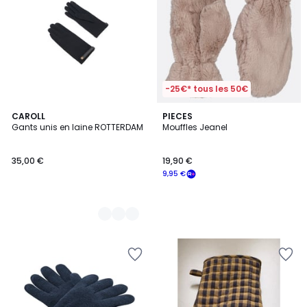
-25€* tous les 50€
2
CAROLL
PIECES
Gants unis en laine ROTTERDAM
Mouffles Jeanel
Couleurs
35,00 €
19,90 €
9,95 €