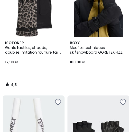
4,5
ISOTONER
ROXY
/ 5
Gants tactiles, chauds,
Moufles techniques
doublés imitation fourrure, taille
ski/snowboard GORE TEX FIZZ.
unique
17,99 €
100,00 €
4,5
/
5