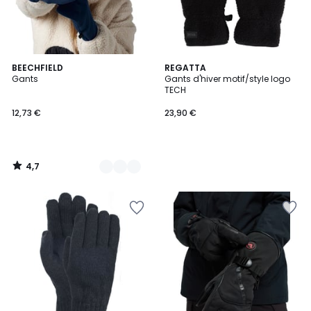
4,7
2
BEECHFIELD
REGATTA
/ 5
Gants
Gants d'hiver motif/style logo
Couleurs
TECH
12,73 €
23,90 €
4,7
/
5