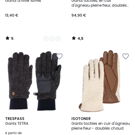
/
/ 5
Gants d'hiver ALPINE
Gants tactiles, en cuir
Couleurs
5
d'agneau pleine fleur, doublés
cachemire
13,40 €
94,90 €
5
4,5
/
/
5
5
5
TRESPASS
ISOTONER
/
Gants TETRA
Gants tactiles en cuir d'agneau
5
pleine fleur - doublés chaud
à partir de