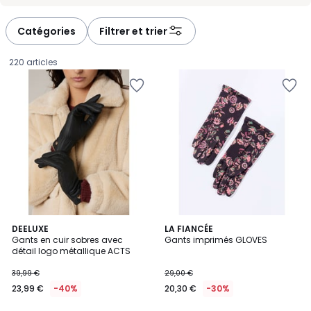
-
-
défiler
défiler
à
à
Catégories
Filtrer et trier
gauche
droite
220 articles
DEELUXE
3
LA FIANCÉE
Gants en cuir sobres avec
Gants imprimés GLOVES
Couleurs
détail logo métallique ACTS
23,99
39,99 €
29,00 €
€
23,99 €
-40%
20,30 €
-30%
au
lieu