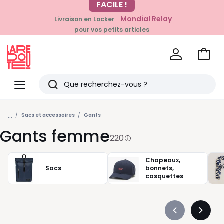
Mondial Relay
Livraison en Locker
EN CE MOMENT
pour vos petits articles
-20% dès 39€*
sur la mode
Voir
mon
La
panie
Redoute
Menu
Rechercher
Derniers
...
articles
Sacs et accessoires
Gants
Gants femme
vus
220
Chapeaux,
Sacs
bonnets,
casquettes
Précédent
Suivan