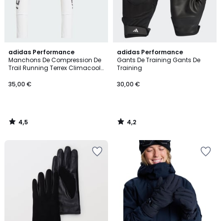
4,5
4,2
adidas Performance
adidas Performance
/ 5
/ 5
Manchons De Compression De
Gants De Training Gants De
Trail Running Terrex Climacool
Training
Manchons De Compression De
Trail Running Terrex Climacool
35,00 €
30,00 €
4,5
4,2
/
/
5
5