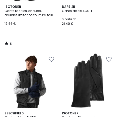
5
ISOTONER
DARE 2B
/
Gants tactiles, chauds,
Gants de ski ACUTE
5
doublés imitation fourrure, taille
unique
à partir de
17,99 €
21,40 €
5
/
5
5
4,5
2
BEECHFIELD
ISOTONER