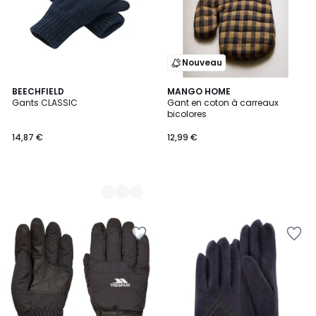
Nouveau
2
BEECHFIELD
MANGO HOME
Gants CLASSIC
Gant en coton à carreaux
Couleurs
bicolores
14,87 €
12,99 €