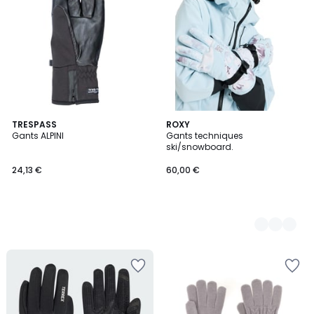
TRESPASS
2
ROXY
Gants ALPINI
Gants techniques
Couleurs
ski/snowboard.
24,13 €
60,00 €