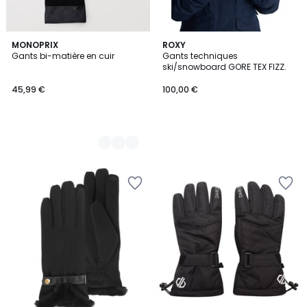
2
MONOPRIX
ROXY
Gants bi-matière en cuir
Gants techniques
Couleurs
ski/snowboard GORE TEX FIZZ.
45,99 €
100,00 €