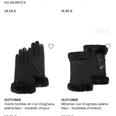
tricoté BROCK
25,08 €
15,90 €
4,8
ISOTONER
2
ISOTONER
/ 5
Gants tactiles en cuir d'agneau
Mitaines cuir d'agneau pleine
Couleurs
pleine fleur - doublés chaud
fleur - doublées imitation
fourrure