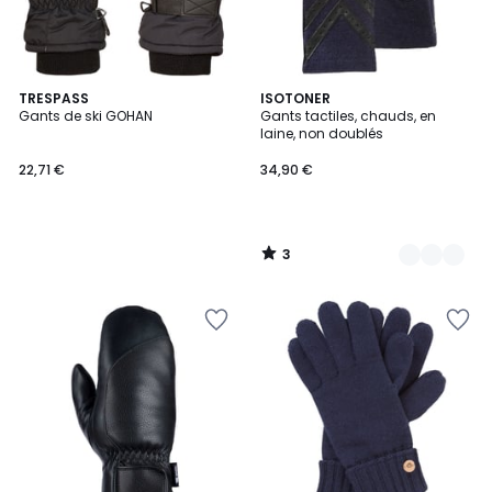
3
TRESPASS
6
ISOTONER
/
Gants de ski GOHAN
Gants tactiles, chauds, en
Couleurs
5
laine, non doublés
22,71 €
34,90 €
3
/
5