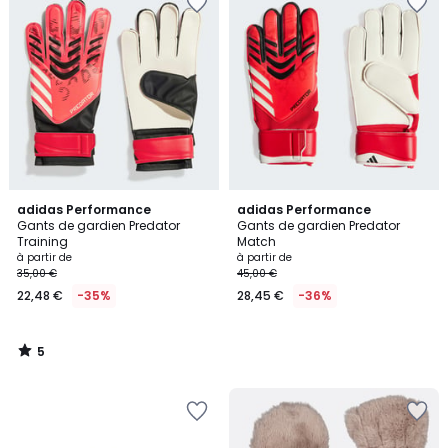
5
adidas Performance
adidas Performance
/
Gants de gardien Predator
Gants de gardien Predator
5
Training
Match
à partir de
à partir de
35,00 €
45,00 €
22,48 €
-35%
28,45 €
-36%
5
/
5