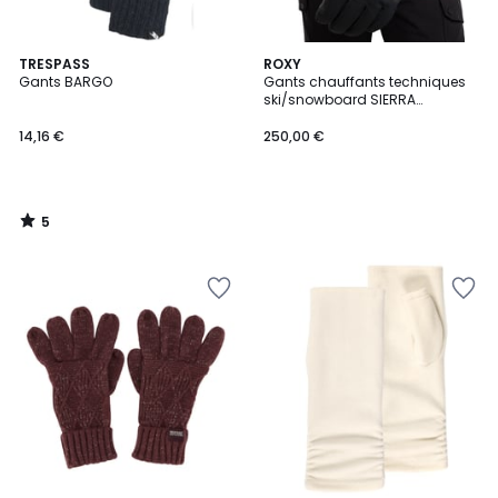
5
TRESPASS
ROXY
/
Gants BARGO
Gants chauffants techniques
5
ski/snowboard SIERRA
WARMLINK.
14,16 €
250,00 €
5
/
5