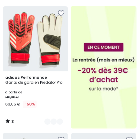
5
3
2
adidas Performance
/
Gants de gardien Predator Pro
Couleurs
5
à partir de
140,00 €
69,05 €
-50%
3
/
5