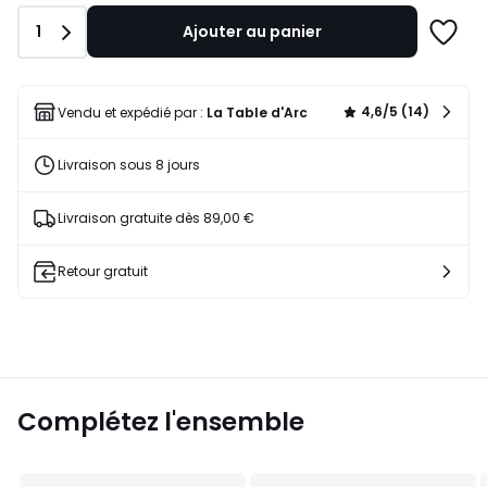
Quantité
1
Ajouter au panier
Ajoute
à
une
liste
4,6/5 (14)
Vendu et expédié par :
La Table d'Arc
Livraison sous 8 jours
Livraison gratuite dès 89,00 €
Retour gratuit
Complétez l'ensemble