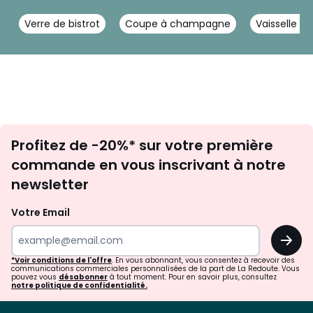
Verre de bistrot
Coupe à champagne
Vaisselle en
Inscription
Profitez de -20%* sur votre première
newsletter
commande en vous inscrivant à notre
newsletter
Votre Email
OK
*Voir conditions de l'offre
. En vous abonnant, vous consentez à recevoir des
communications commerciales personnalisées de la part de La Redoute. Vous
pouvez vous
désabonner
à tout moment. Pour en savoir plus, consultez
notre politique de confidentialité.