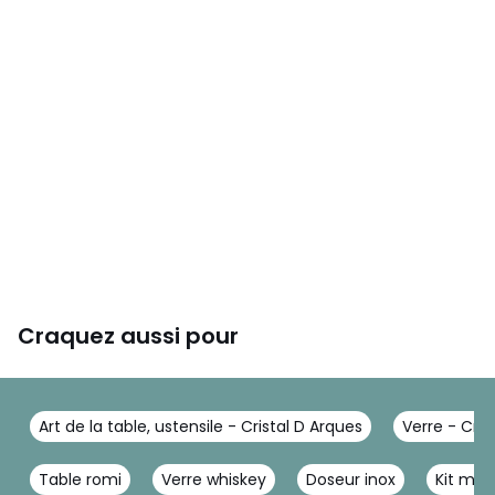
Craquez aussi pour
Art de la table, ustensile - Cristal D Arques
Verre - Cris
Table romi
Verre whiskey
Doseur inox
Kit moji