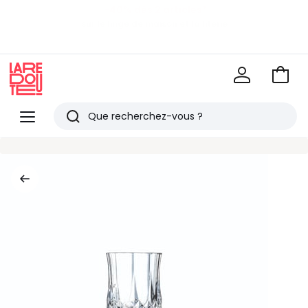
-40% dès 2 articles*
sur le linge de maison et la literie
EN CE MOMENT
-30€ tous les 100€*
sur le meuble & la déco
Voir
mon
La
panie
Redoute
Menu
Rechercher
Derniers
articles
vus