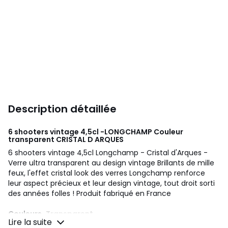
Description détaillée
6 shooters vintage 4,5cl -LONGCHAMP Couleur
transparent
CRISTAL D ARQUES
6 shooters vintage 4,5cl Longchamp - Cristal d'Arques -
Verre ultra transparent au design vintage Brillants de mille
feux, l'effet cristal look des verres Longchamp renforce
leur aspect précieux et leur design vintage, tout droit sorti
des années folles ! Produit fabriqué en France
Couleurs
Transparent
Lire la suite
Tailles
Taille Unique