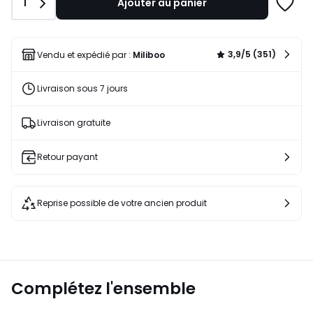
Quantité
1
Ajouter au panier
Ajoute
à
une
liste
3,9/5 (351)
Vendu et expédié par :
Miliboo
Livraison sous 7 jours
Livraison gratuite
Retour payant
Reprise possible de votre ancien produit
Complétez l'ensemble