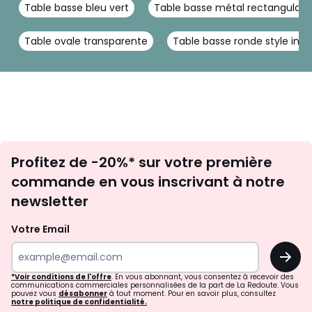
Table basse bleu vert
Table basse métal rectangulair
expédié, le transporteur vous contactera par SMS pour fixer
un rendez-vous.
Table ovale transparente
Table basse ronde style indus
Couleurs
Noyer, Noir
Tailles
Taille Unique
Inscription
Profitez de -20%* sur votre première
newsletter
commande en vous inscrivant à notre
newsletter
Votre Email
OK
*Voir conditions de l'offre
. En vous abonnant, vous consentez à recevoir des
communications commerciales personnalisées de la part de La Redoute. Vous
pouvez vous
désabonner
à tout moment. Pour en savoir plus, consultez
notre politique de confidentialité.