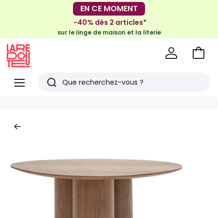
-30€ tous les 100€*
EN CE MOMENT
sur le meuble & la déco
-40% dès 2 articles*
sur le linge de maison et la literie
Voir
mon
La
panie
Redoute
Menu
Rechercher
Derniers
articles
vus