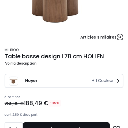
Articles similaires
MILIBOO
Table basse design L78 cm HOLLEN
Voir la description
Noyer
+
1
Couleur
319,99
à partir de
188,49 €
€.
289,99 €
-35%
dont
2,80 €
d'éco part