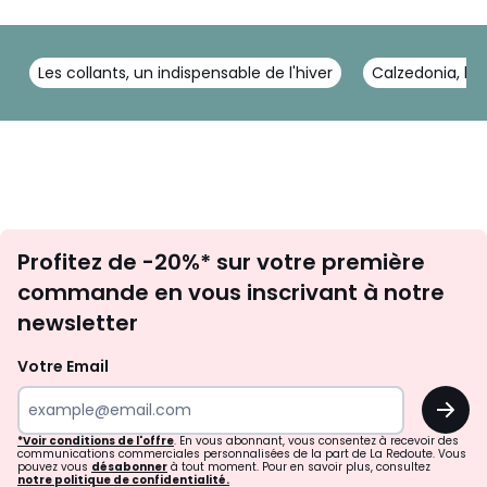
Les collants, un indispensable de l'hiver
Calzedonia, les
Inscription
Profitez de -20%* sur votre première
newsletter
commande en vous inscrivant à notre
newsletter
Votre Email
OK
*Voir conditions de l'offre
. En vous abonnant, vous consentez à recevoir des
communications commerciales personnalisées de la part de La Redoute. Vous
pouvez vous
désabonner
à tout moment. Pour en savoir plus, consultez
notre politique de confidentialité.