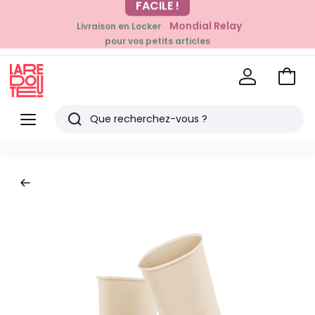
-20% dès 39€*
Mondial Relay
Livraison en Locker
sur la mode
pour vos petits articles
Voir
mon
La
panie
Redoute
Menu
Rechercher
Derniers
articles
vus