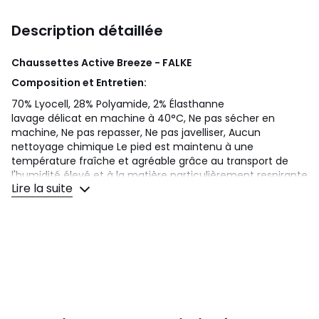
Description détaillée
Chaussettes Active Breeze - FALKE
Composition et Entretien:
70% Lyocell, 28% Polyamide, 2% Élasthanne
lavage délicat en machine à 40°C, Ne pas sécher en
machine, Ne pas repasser, Ne pas javelliser, Aucun
nettoyage chimique Le pied est maintenu à une
température fraîche et agréable grâce au transport de
l'humidité élevé et à la matière particulièrement respirante
Lire la suite
Fait partie de la collection FALKE – WE CARE Lyocell, issu du
bois, une matière première naturelle Aspect
exceptionnellement lisse et soyeux grâce à la douceur du
lyocell Bord roulé agréable à porter Durabilité optimale
grâce aux zones sollicitées renforcées Coupe parfaite
FALKE
Couleurs
Creme, Marin Blue, Space Bleu, Beige, Noir
Basique, Navy Bleu Melange, Cayenne (5950), Vert-Bleu,
Gris Mélangé, Neige-Un, Lilas Clair, Peachy (8981),