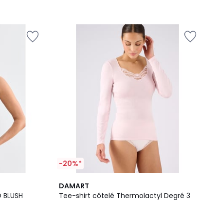
-20%*
2
4,7
DAMART
Couleurs
/ 5
O BLUSH
Tee-shirt côtelé Thermolactyl Degré 3