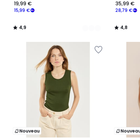
19,99 €
35,99 €
15,99 €
28,79 €
4,9
4,8
/
/
5
5
Nouveau
Nouvea