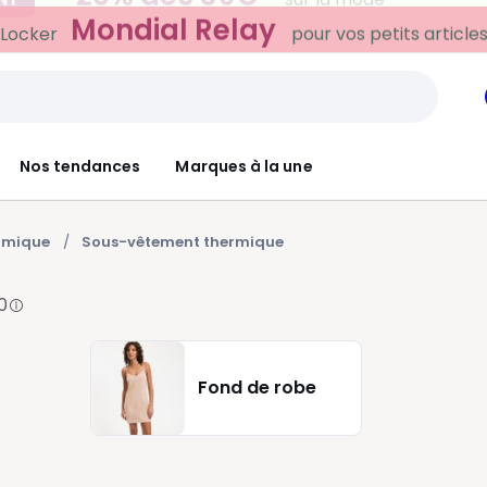
Mondial Relay
 Locker
pour vos petits article
Nos tendances
Marques à la une
ermique
Sous-vêtement thermique
0
Fond de robe