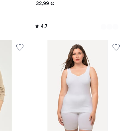
32,99 €
4,7
/
5