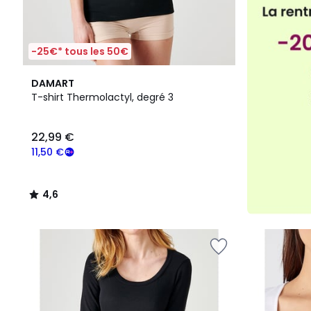
-25€* tous les 50€
4,6
DAMART
/ 5
T-shirt Thermolactyl, degré 3
22,99 €
11,50 €
4,6
/
5