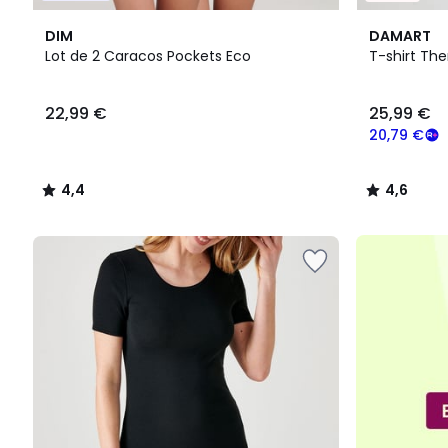
4,4
3
4,6
DIM
DAMART
/ 5
Couleurs
/ 5
Lot de 2 Caracos Pockets Eco
T-shirt The
22,99
22,99 €
25,99 €
€.
20,79 €
4,4
4,6
/
/
5
5