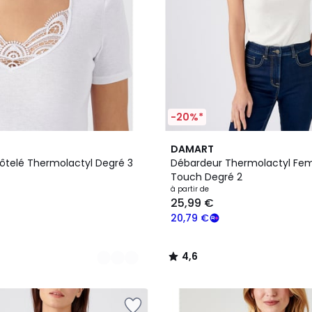
-20%*
5
4,6
DAMART
Couleurs
/ 5
côtelé Thermolactyl Degré 3
Débardeur Thermolactyl Fem
Touch Degré 2
à partir de
25,99 €
20,79 €
4,6
/
5