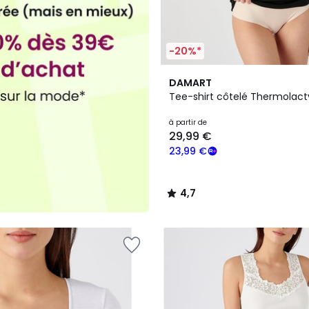
-20%*
3
4,7
DAMART
Couleurs
/ 5
Tee-shirt côtelé Thermolact
à partir de
29,99 €
23,99 €
4,7
/
5