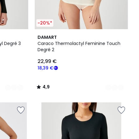
-20%*
2
4,9
DAMART
Couleurs
/ 5
yl Degré 3
Caraco Thermolactyl Feminine Touch
Degré 2
22,99 €
18,39 €
4,9
/
5