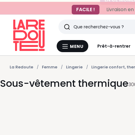
FACILE !
Livraison en
Rechercher
Derniers
Prêt-à-rentrer
MENU
Menu
articles
La
Redoute
vus
La Redoute
Femme
Lingerie
Lingerie confort, th
Sous-vêtement thermique
30