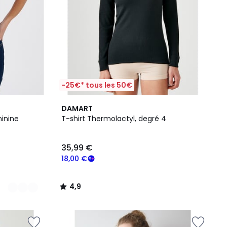
-25€* tous les 50€
4,9
DAMART
/ 5
inine
T-shirt Thermolactyl, degré 4
35,99 €
18,00 €
4,9
/
5