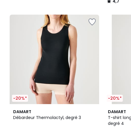
4,7
/
5
-20%*
-20%*
4
4,9
3
4,8
DAMART
DAMART
Couleurs
/ 5
Couleurs
/ 5
Débardeur Thermolactyl, degré 3
T-shirt longues manches Thermolactyl
degré 4