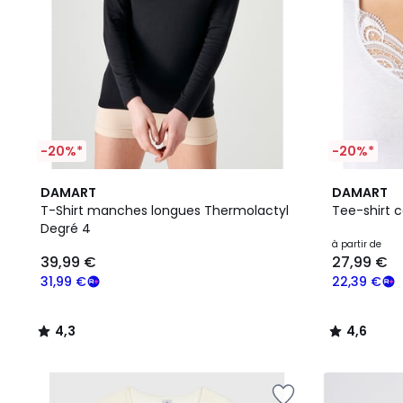
-20%*
-20%*
4,3
2
4,6
DAMART
DAMART
/ 5
Couleurs
/ 5
T-Shirt manches longues Thermolactyl
Tee-shirt 
Degré 4
à partir de
39,99 €
27,99 €
31,99 €
22,39 €
4,3
4,6
/
/
5
5