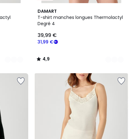
4
4,9
DAMART
Couleurs
/ 5
actyl
T-shirt manches longues Thermolactyl
Degré 4
39,99 €
31,99 €
4,9
/
5