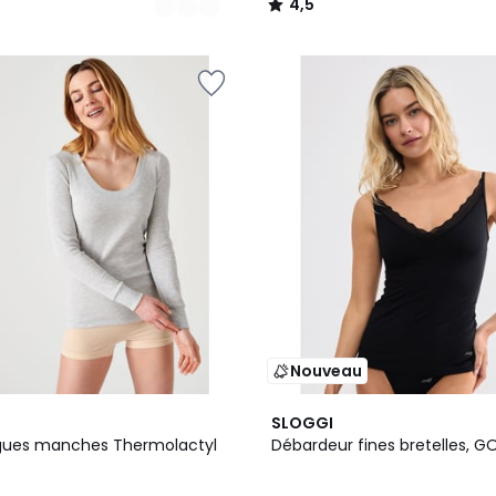
4,5
/
5
Nouveau
SLOGGI
Débardeur fines bretelles, G