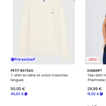
Prix exclusif
-20%*
2
4,7
PETIT BATEAU
DAMART
Couleurs
/ 5
T-shirt en laine et coton manches
Tee-shirt 
longues
Thermolact
50,00 €
29,99 €
45,00 €
15,00 €