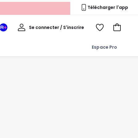
s
Télécharger l'app
Mon
Se connecter / S'inscrire
Mon
Voir
Voir
compte
espace
mes
mon
La
favoris
panier
Espace Pro
Redoute
+