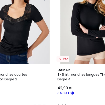
-20%*
4,5
DAMART
/ 5
manches courtes
T-Shirt manches longues Th
yl Degré 2
Degré 4
42,99 €
34,39 €