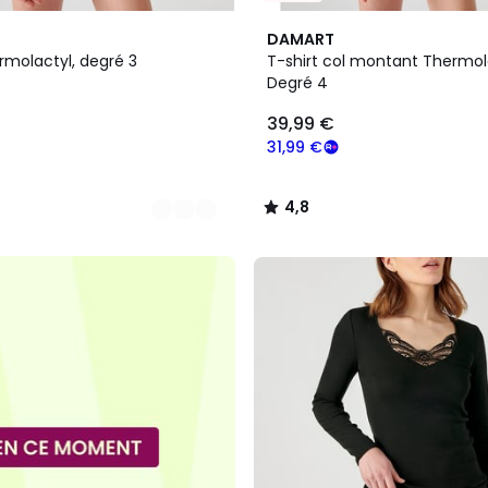
2
4,8
DAMART
Couleurs
/ 5
rmolactyl, degré 3
T-shirt col montant Thermol
Degré 4
39,99 €
31,99 €
4,8
/
5