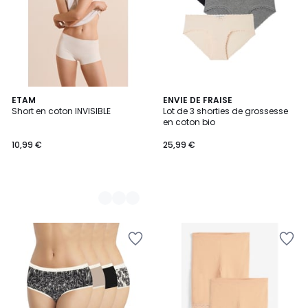
5
ETAM
ENVIE DE FRAISE
Short en coton INVISIBLE
Lot de 3 shorties de grossesse
Couleurs
en coton bio
10,99 €
25,99 €