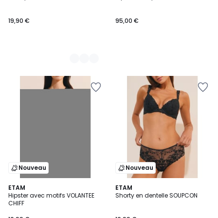
19,90 €
95,00 €
Nouveau
Nouveau
ETAM
3
ETAM
Hipster avec motifs VOLANTEE
Shorty en dentelle SOUPCON
Couleurs
CHIFF