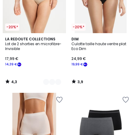
-20%*
-20%*
4,3
3,9
2
LA REDOUTE COLLECTIONS
DIM
/ 5
/ 5
Lot de 2 shorties en microfibre-
Culotte taille haute ventre plat
Couleurs
Invisible
Eco Dim
17,99 €
24,99 €
14,39 €
19,99 €
4,3
3,9
/
/
5
5