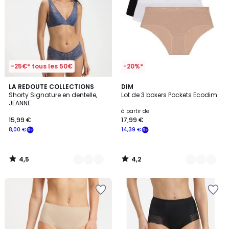
-25€* tous les 50€
-20%*
4,5
4,2
2
LA REDOUTE COLLECTIONS
10
DIM
/ 5
/ 5
Shorty Signature en dentelle,
Lot de 3 boxers Pockets Ecodim
Couleurs
Couleurs
JEANNE
à partir de
15,99 €
17,99 €
8,00 €
14,39 €
4,5
4,2
/
/
5
5