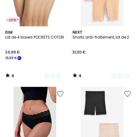
-20%*
4
4
3
DIM
3
NEXT
/
/
Lot de 4 boxers POCKETS COTON
Shorts anti-frottement, lot de 2
Couleurs
Couleurs
5
5
24,99 €
31,00 €
19,99 €
4
4
/
/
5
5