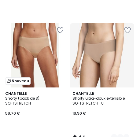
Nouveau
4,4
CHANTELLE
4
CHANTELLE
/ 5
Shorty (pack de 3)
Shorty ultra-doux extensible
Couleurs
SOFTSTRETCH
SOFTSTRETCH TU
59,70 €
19,90 €
4,4