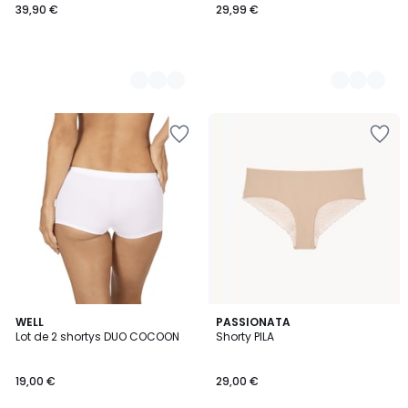
39,90 €
29,99 €
5
3
WELL
3
PASSIONATA
/
Lot de 2 shortys DUO COCOON
Shorty PILA
Couleurs
Couleurs
5
19,00 €
29,00 €