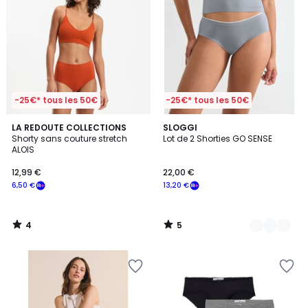
-25€* tous les 50€
-25€* tous les 50€
4
5
LA REDOUTE COLLECTIONS
3
SLOGGI
/
/
Shorty sans couture stretch
Lot de 2 Shorties GO SENSE
Couleurs
5
5
ALOIS
12,99 €
22,00 €
6,50 €
13,20 €
4
5
/
/
5
5