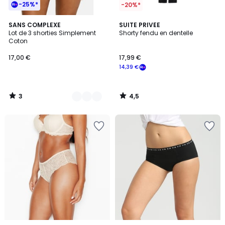
-25%*
-20%*
3
4,5
2
SANS COMPLEXE
SUITE PRIVEE
/
/ 5
Lot de 3 shorties Simplement
Shorty fendu en dentelle
Couleurs
5
Coton
17,00 €
17,99 €
14,39 €
3
4,5
/
/
5
5