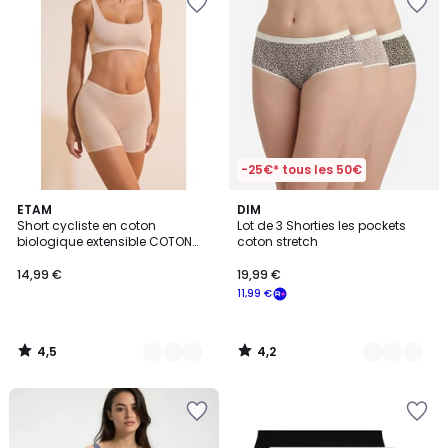
-25€* tous les 50€
4,5
4,2
5
ETAM
2
DIM
/ 5
/ 5
Short cycliste en coton
Lot de 3 Shorties les pockets
Couleurs
Couleurs
biologique extensible COTON
coton stretch
360
14,99 €
19,99 €
11,99 €
4,5
4,2
/
/
5
5