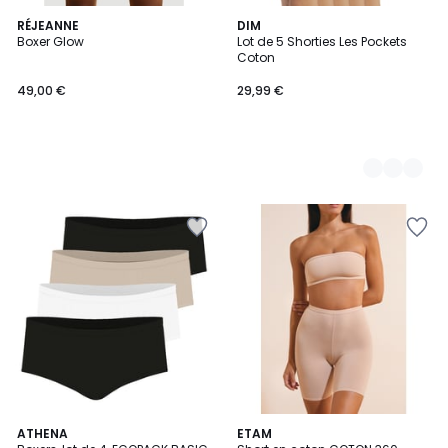
RÉJEANNE
5
DIM
Boxer Glow
Lot de 5 Shorties Les Pockets
Couleurs
Coton
49,00 €
29,99 €
2
ATHENA
2
ETAM