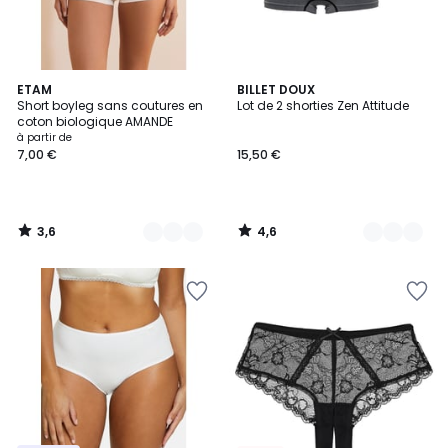
3,6
4,6
9
ETAM
9
BILLET DOUX
/ 5
/ 5
Short boyleg sans coutures en
Lot de 2 shorties Zen Attitude
Couleurs
Couleurs
coton biologique AMANDE
à partir de
7,00 €
15,50 €
3,6
4,6
/
/
5
5