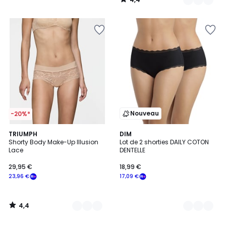
/
5
Nouveau
-20%*
4,4
2
TRIUMPH
3
DIM
/ 5
Shorty Body Make-Up Illusion
Lot de 2 shorties DAILY COTON
Couleurs
Couleurs
Lace
DENTELLE
29,95 €
18,99 €
23,96 €
17,09 €
4,4
/
5