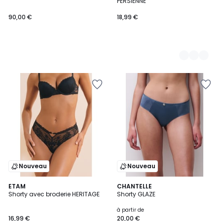
PERSIENNE
90,00 €
18,99 €
Nouveau
Nouveau
4
ETAM
2
CHANTELLE
Shorty avec broderie HERITAGE
Shorty GLAZE
Couleurs
Couleurs
à partir de
16,99 €
20,00 €