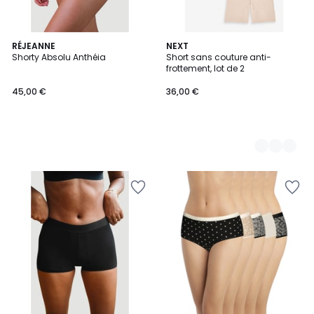
RÉJEANNE
3
NEXT
Shorty Absolu Anthéia
Short sans couture anti-
Couleurs
frottement, lot de 2
45,00 €
36,00 €