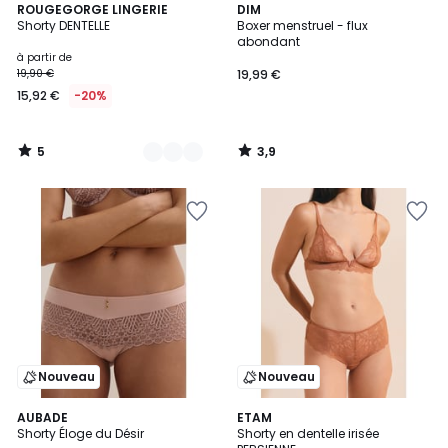
5
3,9
4
ROUGEGORGE LINGERIE
DIM
/
/ 5
Shorty DENTELLE
Boxer menstruel - flux
Couleurs
5
abondant
à partir de
19,90 €
19,99 €
15,92 €
-20%
5
3,9
/
/
5
5
Nouveau
Nouveau
AUBADE
3
ETAM
Shorty Éloge du Désir
Shorty en dentelle irisée
Couleurs