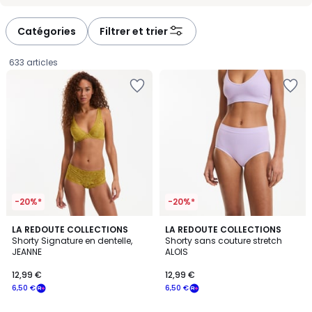
-
-
défiler
défiler
à
à
Catégories
Filtrer et trier
gauche
droite
633 articles
-20%*
-20%*
4,5
4
4
LA REDOUTE COLLECTIONS
3
LA REDOUTE COLLECTIONS
/ 5
/
Shorty Signature en dentelle,
Shorty sans couture stretch
Couleurs
Couleurs
5
JEANNE
ALOIS
12,99
12,99 €
12,99 €
€
6,50 €
6,50 €
souscrivez
à