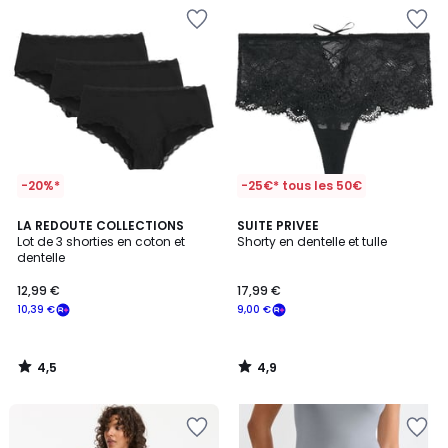
-20%*
-25€* tous les 50€
4,5
4,9
LA REDOUTE COLLECTIONS
SUITE PRIVEE
/ 5
/ 5
Lot de 3 shorties en coton et
Shorty en dentelle et tulle
dentelle
12,99 €
17,99 €
10,39 €
9,00 €
4,5
4,9
/
/
5
5