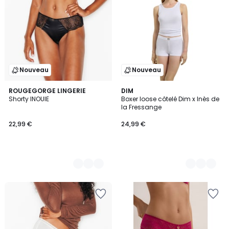
Nouveau
Nouveau
2
ROUGEGORGE LINGERIE
2
DIM
Shorty INOUIE
Boxer loose côtelé Dim x Inès de
Couleurs
Couleurs
la Fressange
22,99 €
24,99 €