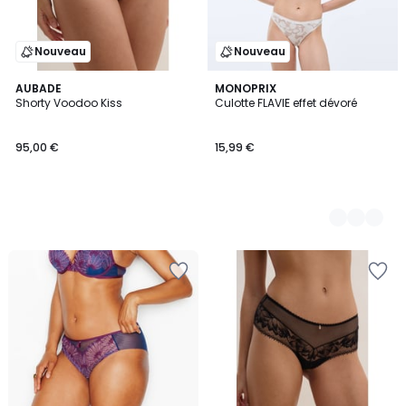
Nouveau
Nouveau
AUBADE
2
MONOPRIX
Shorty Voodoo Kiss
Culotte FLAVIE effet dévoré
Couleurs
95,00 €
15,99 €