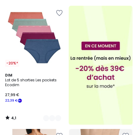
5
5
-20%*
4,1
3
DIM
/ 5
Lot de 5 shorties Les pockets
Couleurs
Ecodim
27,99 €
22,39 €
4,1
/
5