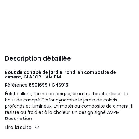
Description détaillée
Bout de canapé de jardin, rond, en composite de
ciment, GLAFOR - AM.PM
Référence
6901699 / GNS916
Éclat brillant, forme organique, émail au toucher lisse... le
bout de canapé Glafor dynamise le jardin de coloris
profonds et lumineux. En matériau composite de ciment, il
résiste au froid et à la chaleur. Un design signé AMPM.
Description
• GRC : composite de ciment, fibre de verre, résine et
Lire la suite
poudres minérales
• Finition émaillée