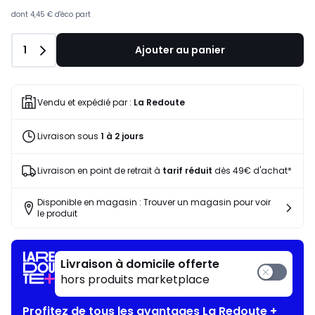
souscrivez
à
dont
4,45 €
d'éco part
notre
programme
Quantité
1
Ajouter au panier
pour
payer
à
la
Vendu et expédié par :
La Redoute
place
145,18
Livraison sous
1 à 2 jours
€.
Livraison en point de retrait à
tarif réduit
dès 49€ d'achat*
Disponible en magasin : Trouver un magasin pour voir
le produit
Livraison à domicile offerte
hors produits marketplace
Profitez de tous les avantages La Redoute +