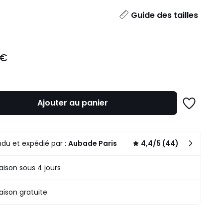
ité
Guide des tailles
 €
Ajouter au panier
Ajouter
à
une
liste
du et expédié par :
Aubade Paris
4,4/5 (44)
raison sous 4 jours
raison gratuite