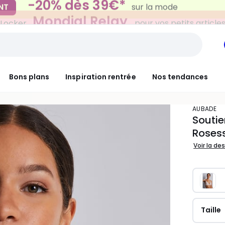
Mondial Relay
 Locker
pour vos petits article
Bons plans
Inspiration rentrée
Nos tendances
AUBADE
Soutie
Roses
Voir la de
Taille