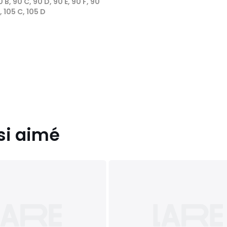
0 B, 90 C, 90 D, 90 E, 90 F, 90
E, 105 C, 105 D
si aimé