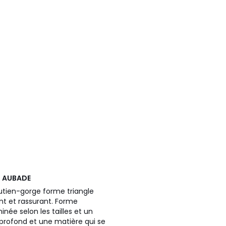
e
AUBADE
outien-gorge forme triangle
nt et rassurant. Forme
e selon les tailles et un
 profond et une matière qui se