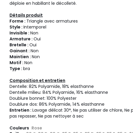
déploie en habillant le décolleté.
Détails produit
Forme :
Triangle avec armatures
Style :
Intemporel
Invisible :
Non
Armature :
Oui
Bretelle :
Oui
Gainant :
Non
Maintien :
Non
Motif :
Non
Type :
bra
Composition et entretien
Dentelle: 82% Polyamide, 18% elasthanne
Dentelle milieu: 84% Polyamide, 16% elasthanne
Doublure bonnet: 100% Polyester
Doublure dos: 86% Polyamide, 14% elasthanne
Entretien :
Lavage délicat 30°, Ne pas utiliser de chlore, N
pas repasser, Ne pas nettoyer à sec
Couleurs
Rose