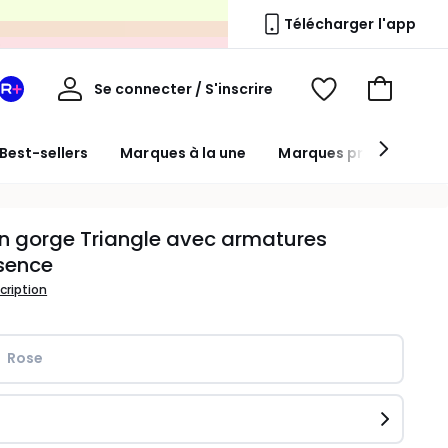
s
Télécharger l'app
Mon
Se connecter / S'inscrire
Mon
Voir
Voir
compte
espace
mes
mon
La
favoris
panier
Best-sellers
Marques à la une
Marques premium
Redoute
+
n gorge Triangle avec armatures
sence
scription
Rose