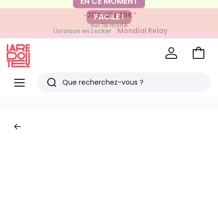
-20% dès 39€*
FACILE !
sur la mode
Mondial Relay
Livraison en Locker
pour vos petits articles
Voir
mon
La
panie
Redoute
Menu
Rechercher
Derniers
articles
vus