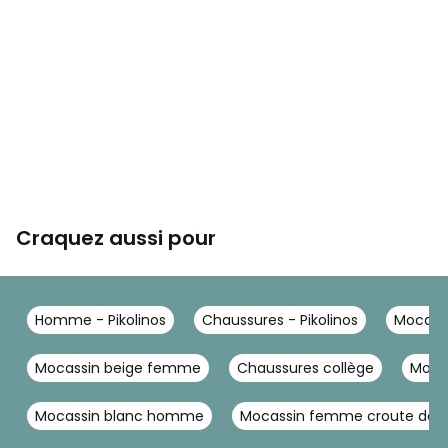
Craquez aussi pour
Homme - Pikolinos
Chaussures - Pikolinos
Mocassi
Mocassin beige femme
Chaussures collège
Mocas
Mocassin blanc homme
Mocassin femme croute de c