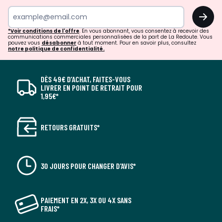
OK
*Voir conditions de l'offre
. En vous abonnant, vous consentez à recevoir des
communications commerciales personnalisées de la part de La Redoute. Vous
pouvez vous
désabonner
à tout moment. Pour en savoir plus, consultez
notre politique de confidentialité.
DÈS 49€ D’ACHAT, FAITES-VOUS
LIVRER EN POINT DE RETRAIT POUR
1,95€*
RETOURS GRATUITS*
30 JOURS POUR CHANGER D'AVIS*
PAIEMENT EN 2X, 3X OU 4X SANS
FRAIS*