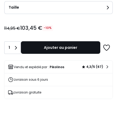
Taille
103,45
103,45 €
€
114,95 €
-10%
au
lieu
de
Quantité
1
Ajouter au panier
114,95
Ajoute
€
à
10%
une
de
liste
4,3/5 (67)
Vendu et expédié par :
Pikolinos
réduction
appliquée.
Livraison sous 6 jours
Livraison gratuite