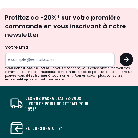
Inscription
Profitez de -20%* sur votre première
newsletter
commande en vous inscrivant à notre
newsletter
Votre Email
OK
*Voir conditions de l'offre
. En vous abonnant, vous consentez à recevoir des
communications commerciales personnalisées de la part de La Redoute. Vous
pouvez vous
désabonner
à tout moment. Pour en savoir plus, consultez
notre politique de confidentialité.
DÈS 49€ D’ACHAT, FAITES-VOUS
LIVRER EN POINT DE RETRAIT POUR
1,95€*
RETOURS GRATUITS*