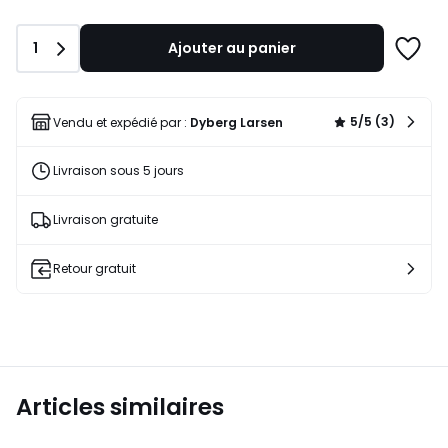
Quantité
1
Ajouter au panier
Ajoute
à
une
liste
5/5 (3)
Vendu et expédié par :
Dyberg Larsen
Livraison sous 5 jours
Livraison gratuite
Retour gratuit
Articles similaires