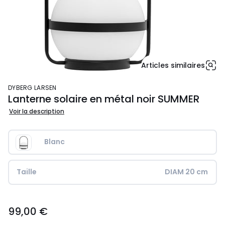
Articles similaires
DYBERG LARSEN
Lanterne solaire en métal noir SUMMER
Voir la description
Blanc
Taille
DIAM 20 cm
99,00
99,00 €
€.