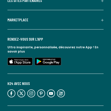
LES SITES PARTENAIRES
MARKETPLACE
RENDEZ-VOUS SUR L'APP
Ultra inspirante, personnalisée, découvrez notre App !
En
savoir plus
lien vers l'app store
lien vers google play
H24 AVEC NOUS
lien vers l'espace réseaux sociaux
lien vers l'espace réseaux sociaux
lien vers l'espace réseaux sociaux
lien vers l'espace réseaux sociaux
lien vers l'espace réseaux sociaux
lien vers le blog la redoute