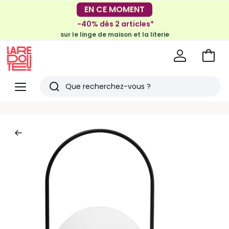
-30€ tous les 100€*
EN CE MOMENT
sur le meuble & la déco
-40% dès 2 articles*
sur le linge de maison et la literie
Voir
mon
La
panie
Redoute
Menu
Rechercher
Derniers
articles
vus