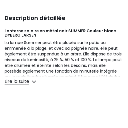
Description détaillée
Lanterne solaire en métal noir SUMMER Couleur blanc
DYBERG LARSEN
La lampe Summer peut être placée sur le patio ou
emmenée à la plage, et avec sa poignée noire, elle peut
également être suspendue à un arbre. Elle dispose de trois
niveaux de luminosité, à 25 %, 50 % et 100 %. La lampe peut
être allumée et éteinte selon les besoins, mais elle
possède également une fonction de minuterie intégrée
qui la maintiendra allumée pendant 5 heures et l'éteindra
Lire la suite
pendant 19 heures. La fonction de minuterie peut être
réglée pour que Summer s'allume automatiquement à un
moment précis. Ampoule de 0,5W. Ampoule incluse. Douille
LED intégrée. Un câble USB-C est inclus, mais l’adaptateur
ne l’est pas. L’adaptateur peut avoir au maximum 5 volts
et au maximum 1 ampère.. Couleur du câble : noir.
Longueur du câble : 1 mètre. Couleur : noir.