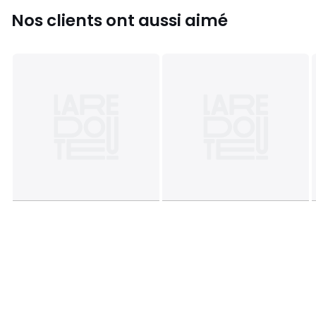
Couleurs
Blanc
Tailles
DIAM 20 cm
Nos clients ont aussi aimé