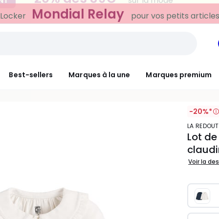
Mondial Relay
 Locker
pour vos petits article
Best-sellers
Marques à la une
Marques premium
-20%*
LA REDOU
Lot de
claud
Voir la de