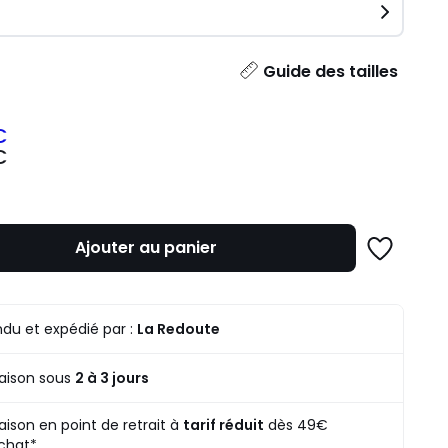
ité
Guide des tailles
€
€
z
mme
Ajouter au panier
Ajouter
à
une
liste
du et expédié par :
La Redoute
raison sous
2 à 3 jours
raison en point de retrait à
tarif réduit
dès 49€
chat*