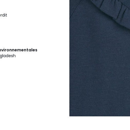
rdit
 environnementales
ngladesh