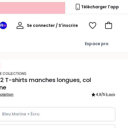
s
Télécharger l'app
Mon
Se connecter / S'inscrire
Mon
Voir
Voir
compte
espace
mes
mon
La
favoris
panier
Espace pro
Redoute
+
TE COLLECTIONS
 2 T-shirts manches longues, col
ine
scription
4,8
/5
6 avis
Bleu Marine + Écru