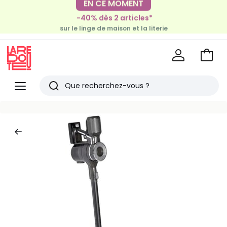
-30€ tous les 100€*
-40% dès 2 articles*
sur le meuble & la déco
sur le linge de maison et la literie
Voir
mon
La
panie
Redoute
Menu
Rechercher
Derniers
articles
vus