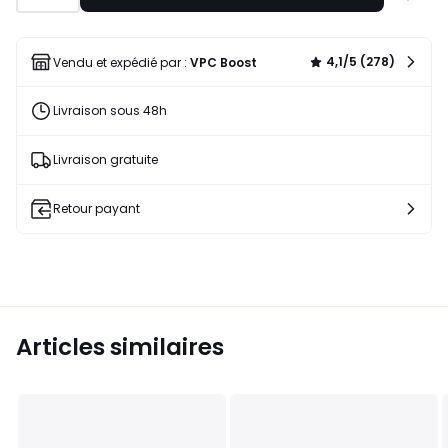
à
une
liste
4,1/5 (278)
Vendu et expédié par :
VPC Boost
Livraison sous 48h
Livraison gratuite
Retour payant
Articles similaires