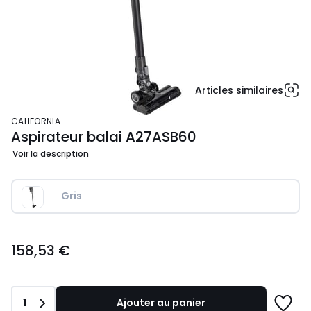
Articles similaires
CALIFORNIA
Aspirateur balai A27ASB60
Voir la description
Gris
158,53
158,53 €
€.
Quantité
1
Ajouter au panier
Ajoute