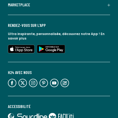
MARKETPLACE
RENDEZ-VOUS SUR L'APP
Ultra inspirante, personnalisée, découvrez notre App !
En
savoir plus
lien vers l'app store
lien vers google play
H24 AVEC NOUS
lien vers l'espace réseaux sociaux
lien vers l'espace réseaux sociaux
lien vers l'espace réseaux sociaux
lien vers l'espace réseaux sociaux
lien vers l'espace réseaux sociaux
lien vers le blog la redoute
ACCESSIBILITÉ
lien vers Sourdline
lien vers Faciliti