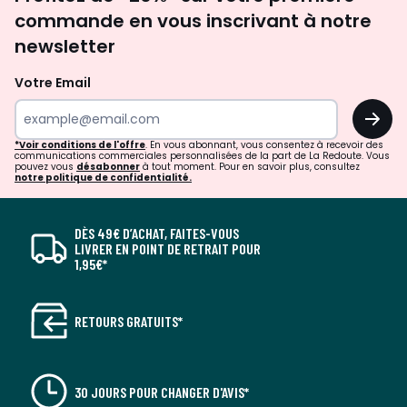
newsletter
commande en vous inscrivant à notre
newsletter
Votre Email
OK
*Voir conditions de l'offre
. En vous abonnant, vous consentez à recevoir des
communications commerciales personnalisées de la part de La Redoute. Vous
pouvez vous
désabonner
à tout moment. Pour en savoir plus, consultez
notre politique de confidentialité.
DÈS 49€ D’ACHAT, FAITES-VOUS
LIVRER EN POINT DE RETRAIT POUR
1,95€*
RETOURS GRATUITS*
30 JOURS POUR CHANGER D'AVIS*