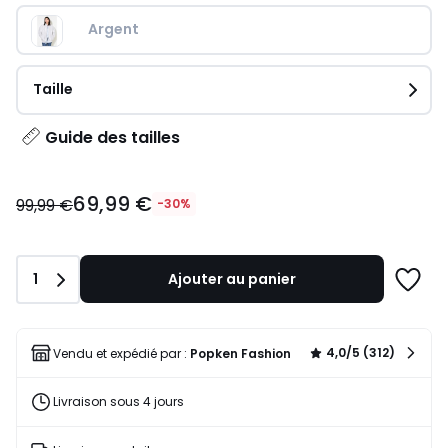
Argent
Taille
Guide des tailles
69,99
69,99 €
€
99,99 €
-30%
au
lieu
de
Quantité
1
Ajouter au panier
99,99
Ajoute
€
à
30%
une
de
liste
4,0/5 (312)
Vendu et expédié par :
Popken Fashion
réduction
appliquée.
Livraison sous 4 jours