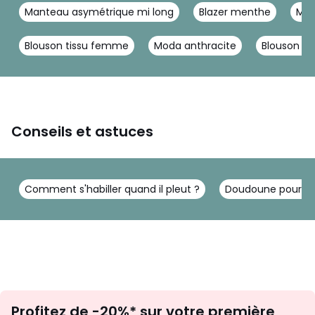
Manteau asymétrique mi long
Blazer menthe
Man
Blouson tissu femme
Moda anthracite
Blouson sa
Conseils et astuces
Comment s'habiller quand il pleut ?
Doudoune pour fe
Inscription
Profitez de -20%* sur votre première