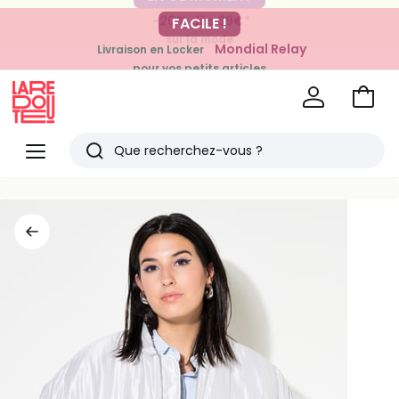
-20% dès 39€*
FACILE !
sur la mode
Mondial Relay
Livraison en Locker
pour vos petits articles
Voir
mon
La
panie
Redoute
Menu
Rechercher
Derniers
articles
vus