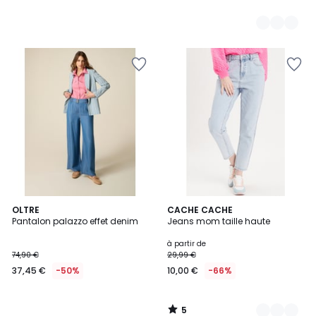
5
OLTRE
2
CACHE CACHE
/
Pantalon palazzo effet denim
Jeans mom taille haute
Couleurs
5
à partir de
74,90 €
29,99 €
37,45 €
-50%
10,00 €
-66%
5
/