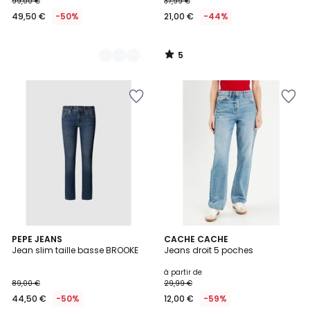
99,00 €
37,99 €
49,50 €
-50%
21,00 €
-44%
5
/
5
4,5
PEPE JEANS
5
CACHE CACHE
/ 5
Jean slim taille basse BROOKE
Jeans droit 5 poches
Couleurs
à partir de
89,00 €
29,99 €
44,50 €
-50%
12,00 €
-59%