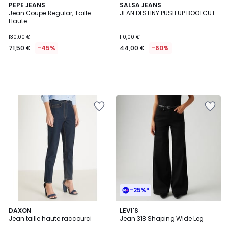
PEPE JEANS
SALSA JEANS
Jean Coupe Regular, Taille
JEAN DESTINY PUSH UP BOOTCUT
Haute
130,00 €
110,00 €
71,50 €
-45%
44,00 €
-60%
-25%*
4,7
4
DAXON
4
LEVI'S
/ 5
Jean taille haute raccourci
Jean 318 Shaping Wide Leg
Couleurs
Couleurs