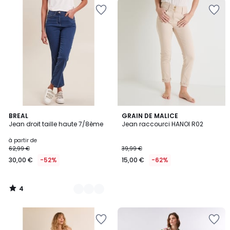
4
2
BREAL
GRAIN DE MALICE
/
Jean droit taille haute 7/8ème
Jean raccourci HANOI R02
Couleurs
5
à partir de
62,99 €
39,99 €
30,00 €
-52%
15,00 €
-62%
4
/
5