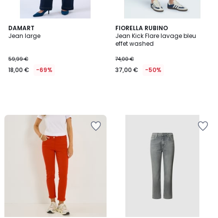
DAMART
FIORELLA RUBINO
Jean large
Jean Kick Flare lavage bleu
effet washed
59,99 €
74,00 €
18,00 €
-69%
37,00 €
-50%