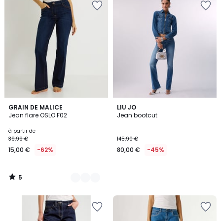
5
3
GRAIN DE MALICE
LIU JO
/
Jean flare OSLO F02
Jean bootcut
Couleurs
5
à partir de
39,99 €
145,90 €
15,00 €
-62%
80,00 €
-45%
5
/
5