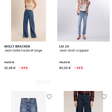
2
MOLLY BRACKEN
LIU JO
Jean taille haute et large
Jean droit cropped
Couleurs
64,95 €
149,90 €
32,48 €
-49%
80,00 €
-46%