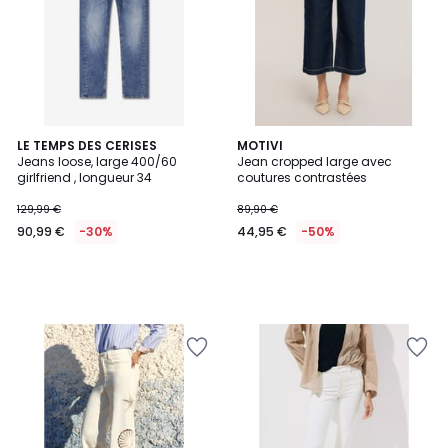
LE TEMPS DES CERISES
MOTIVI
Jeans loose, large 400/60
Jean cropped large avec
girlfriend , longueur 34
coutures contrastées
129,99 €
89,90 €
90,99 €
-30%
44,95 €
-50%