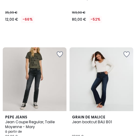
35,99 €
169,90 €
12,00 €
-66%
80,00 €
-52%
5
3
PEPE JEANS
GRAIN DE MALICE
/
Jean Coupe Regular, Taille
Jean bootcut BALI B01
Couleurs
5
Moyenne - Mary
à partir de