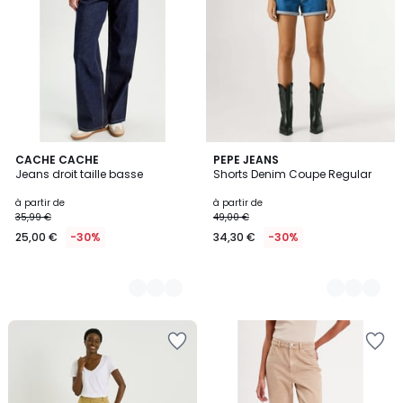
3
CACHE CACHE
2
PEPE JEANS
Jeans droit taille basse
Shorts Denim Coupe Regular
Couleurs
Couleurs
à partir de
à partir de
35,99 €
49,00 €
25,00 €
-30%
34,30 €
-30%