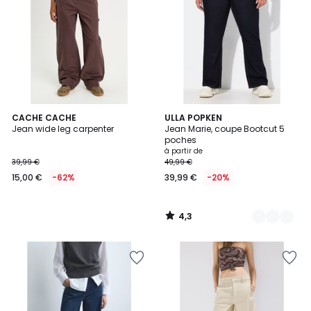
4,3
CACHE CACHE
3
ULLA POPKEN
/ 5
Jean wide leg carpenter
Jean Marie, coupe Bootcut 5
Couleurs
poches
à partir de
39,99 €
49,99 €
15,00 €
-62%
39,99 €
-20%
4,3
/
5