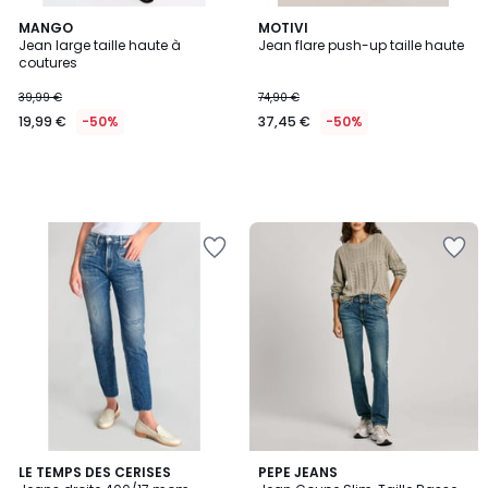
MANGO
MOTIVI
Jean large taille haute à
Jean flare push-up taille haute
coutures
39,99 €
74,90 €
19,99 €
-50%
37,45 €
-50%
1
LE TEMPS DES CERISES
8
PEPE JEANS