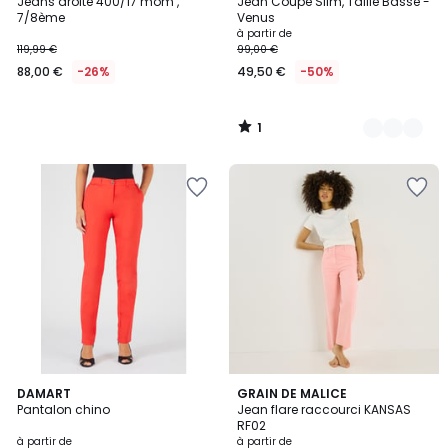
/
Jeans droite 400/17 mom ,
Jean Coupe Slim, Taille Basse -
Couleurs
5
7/8ème
Venus
à partir de
119,99 €
99,00 €
88,00 €
-26%
49,50 €
-50%
1
/
5
2
DAMART
2
GRAIN DE MALICE
Pantalon chino
Jean flare raccourci KANSAS
Couleurs
Couleurs
RF02
à partir de
à partir de