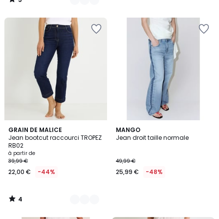
/
5
4
4
GRAIN DE MALICE
MANGO
/
Jean bootcut raccourci TROPEZ
Jean droit taille normale
Couleurs
5
RB02
à partir de
39,99 €
49,99 €
22,00 €
-44%
25,99 €
-48%
4
/
5