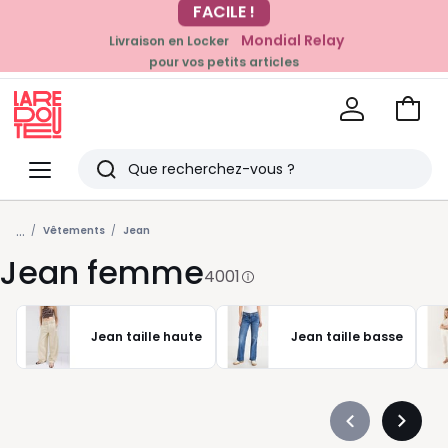
Mondial Relay
Livraison en Locker
EN CE MOMENT
pour vos petits articles
-20% dès 39€*
sur la mode
Voir
mon
La
panie
Redoute
Menu
Rechercher
Derniers
...
articles
Vêtements
Jean
Jean femme
vus
4001
Jean taille haute
Jean taille basse
Précédent
Suivan