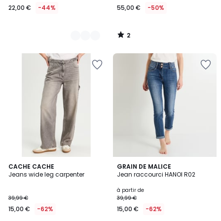
22,00 €
-44%
55,00 €
-50%
2
/
5
CACHE CACHE
3
GRAIN DE MALICE
Jeans wide leg carpenter
Jean raccourci HANOI R02
Couleurs
à partir de
39,99 €
39,99 €
15,00 €
-62%
15,00 €
-62%