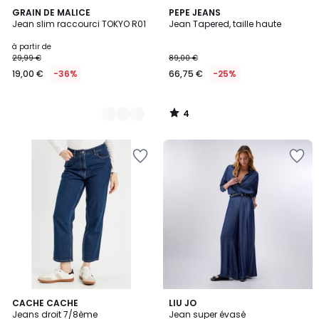
4
2
GRAIN DE MALICE
PEPE JEANS
/
Jean slim raccourci TOKYO R01
Jean Tapered, taille haute
Couleurs
5
à partir de
29,99 €
89,00 €
19,00 €
-36%
66,75 €
-25%
4
/
5
CACHE CACHE
LIU JO
Jeans droit 7/8ème
Jean super évasé