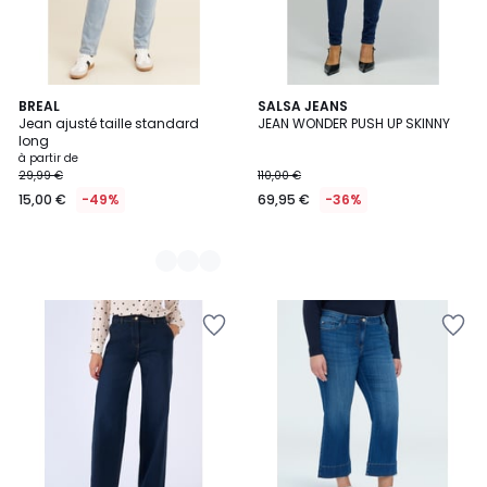
2
BREAL
SALSA JEANS
Jean ajusté taille standard
JEAN WONDER PUSH UP SKINNY
Couleurs
long
à partir de
29,99 €
110,00 €
15,00 €
-49%
69,95 €
-36%