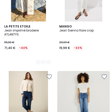
2
LA PETITE ETOILE
MANGO
Jean imprimé broderie
Jean Sienna flare crop
Couleurs
ATLANTYS
119,00 €
29,99 €
71,40 €
-40%
19,99 €
-33%