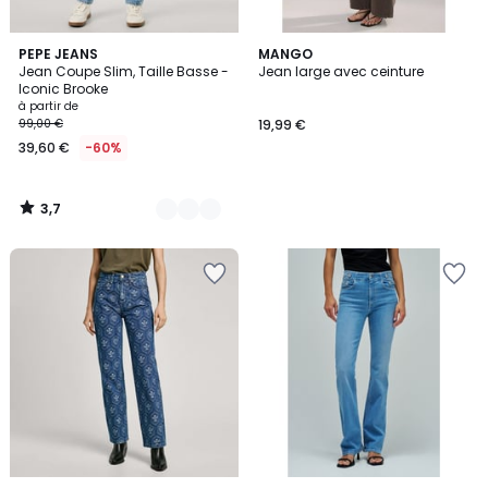
3,7
4
PEPE JEANS
MANGO
/ 5
Jean Coupe Slim, Taille Basse -
Jean large avec ceinture
Couleurs
Iconic Brooke
à partir de
99,00 €
19,99 €
39,60 €
-60%
3,7
/
5