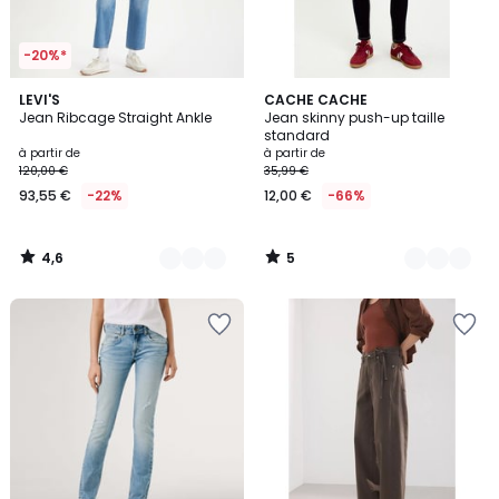
-20%*
4,6
5
6
LEVI'S
5
CACHE CACHE
/ 5
/
Jean Ribcage Straight Ankle
Jean skinny push-up taille
Couleurs
Couleurs
5
standard
à partir de
à partir de
120,00 €
35,99 €
93,55 €
-22%
12,00 €
-66%
4,6
5
/
/
5
5