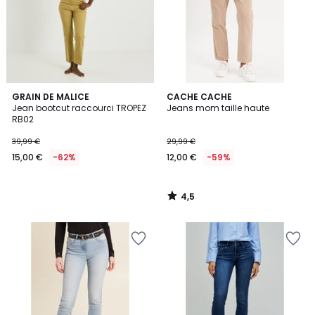
4,5
GRAIN DE MALICE
CACHE CACHE
/ 5
Jean bootcut raccourci TROPEZ
Jeans mom taille haute
RB02
39,99 €
29,99 €
15,00 €
-62%
12,00 €
-59%
4,5
/
5