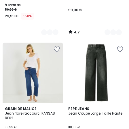
à partir de
59,99 €
99,00 €
29,99 €
-50%
4,7
/
5
2
2
GRAIN DE MALICE
PEPE JEANS
/
Jean flare raccourci KANSAS
Jean Coupe Large, Taille Haute
Couleurs
5
RF02
39,99 €
110,00 €