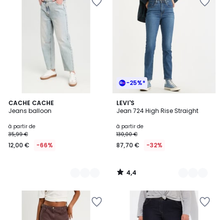
-25%*
4,4
2
CACHE CACHE
15
LEVI'S
/ 5
Jeans balloon
Jean 724 High Rise Straight
Couleurs
Couleurs
à partir de
à partir de
35,99 €
130,00 €
12,00 €
-66%
87,70 €
-32%
4,4
/
5