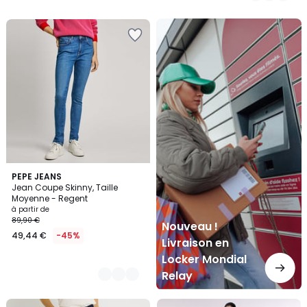
5
Nouveau
!
Livraison
en
Locker
Mondial
Relay
11
PEPE JEANS
Jean Coupe Skinny, Taille
Couleurs
Moyenne - Regent
à partir de
89,90 €
Nouveau !
49,44 €
-45%
Livraison en
Locker Mondial
Relay