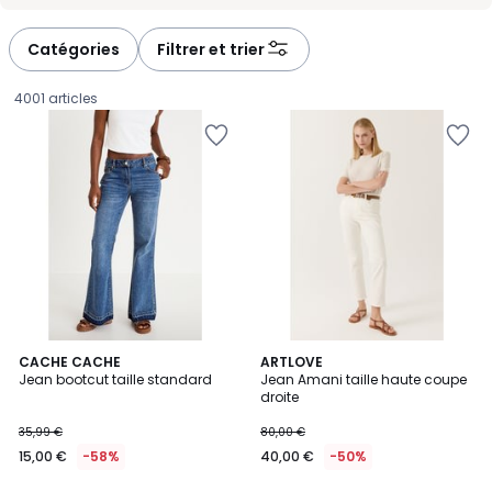
-
-
défiler
défiler
à
à
Catégories
Filtrer et trier
gauche
droite
4001 articles
CACHE CACHE
ARTLOVE
Jean bootcut taille standard
Jean Amani taille haute coupe
droite
15,00
35,99 €
80,00 €
€
15,00 €
-58%
40,00 €
-50%
au
lieu