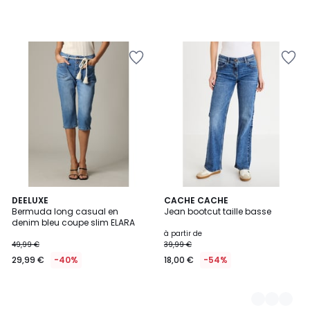
de
35,99
€
58%
de
réduction
appliquée.
DEELUXE
3
CACHE CACHE
Bermuda long casual en
Jean bootcut taille basse
Couleurs
denim bleu coupe slim ELARA
à partir de
49,99 €
39,99 €
29,99 €
-40%
18,00 €
-54%