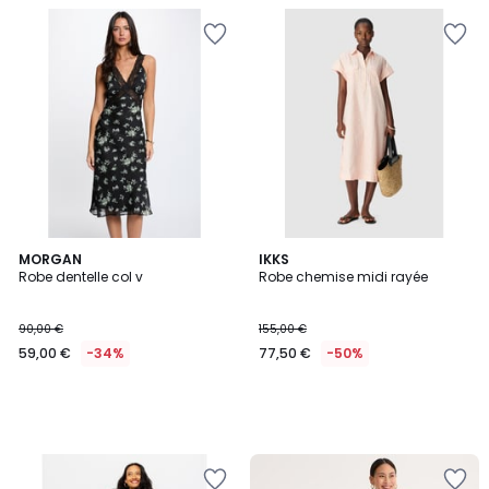
MORGAN
IKKS
Robe dentelle col v
Robe chemise midi rayée
90,00 €
155,00 €
59,00 €
-34%
77,50 €
-50%