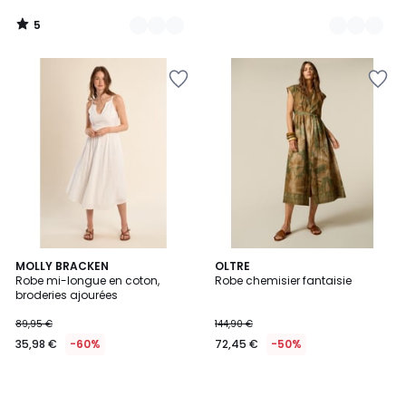
5
/
5
MOLLY BRACKEN
OLTRE
Robe mi-longue en coton,
Robe chemisier fantaisie
broderies ajourées
89,95 €
144,90 €
35,98 €
-60%
72,45 €
-50%