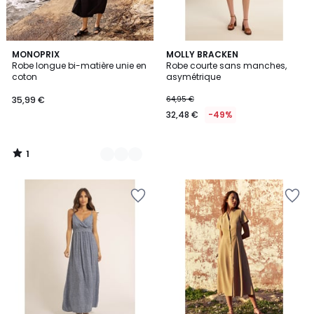
1
4
MONOPRIX
MOLLY BRACKEN
/
Robe longue bi-matière unie en
Robe courte sans manches,
Couleurs
5
coton
asymétrique
35,99 €
64,95 €
32,48 €
-49%
1
/
5