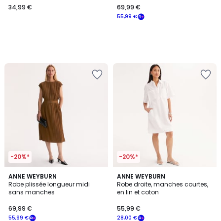
34,99 €
69,99 €
€.
55,99 €
-20%*
-20%*
4,4
ANNE WEYBURN
2
ANNE WEYBURN
/ 5
Robe plissée longueur midi
Robe droite, manches courtes,
Couleurs
sans manches
en lin et coton
69,99 €
55,99 €
55,99 €
28,00 €