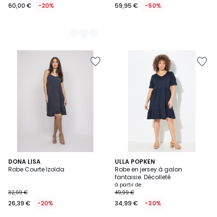
60,00 €
-20%
59,95 €
-50%
5
8
DONA LISA
2
ULLA POPKEN
/
Robe Courte Izolda
Robe en jersey à galon
Couleurs
Couleurs
5
fantaisie. Décolleté
à partir de
32,99 €
49,99 €
26,39 €
-20%
34,99 €
-30%