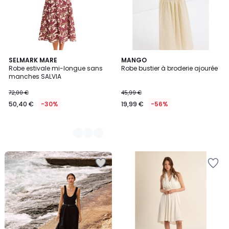
2
SELMARK MARE
MANGO
Robe estivale mi-longue sans
Robe bustier à broderie ajourée
Couleurs
manches SALVIA
72,00 €
45,99 €
50,40 €
-30%
19,99 €
-56%