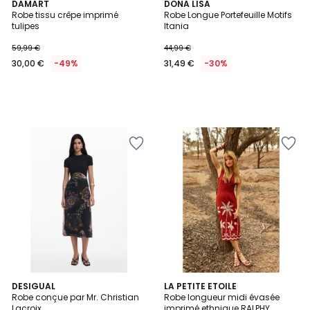
DAMART
DONA LISA
Robe tissu crêpe imprimé
Robe Longue Portefeuille Motifs
tulipes
Itania
59,99 €
44,99 €
30,00 €
-49%
31,49 €
-30%
5
DESIGUAL
LA PETITE ETOILE
/
Robe conçue par Mr. Christian
Robe longueur midi évasée
5
Lacroix
imprimé ethnique RALPHY