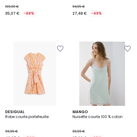
109,90 €
54,95 €
35,07 €
-68%
27,48 €
-49%
DESIGUAL
3
MANGO
Robe courte portefeuille
Nuisette courte 100 % coton
Couleurs
99,95 €
39,99 €