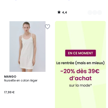
4,4
/
5
2
MANGO
Nuisette en coton léger
Couleurs
17,99 €