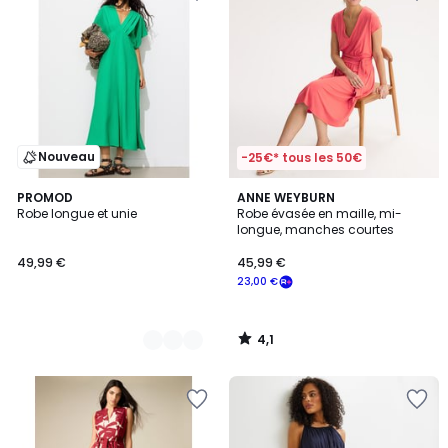
Nouveau
-25€* tous les 50€
4,1
2
PROMOD
ANNE WEYBURN
/ 5
Robe longue et unie
Robe évasée en maille, mi-
Couleurs
longue, manches courtes
49,99 €
45,99 €
23,00 €
4,1
/
5