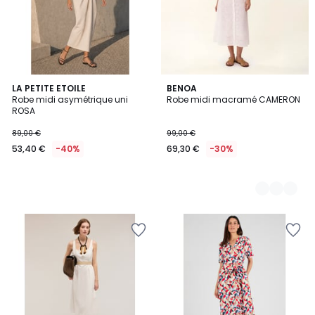
LA PETITE ETOILE
3
BENOA
Robe midi asymétrique uni
Robe midi macramé CAMERON
Couleurs
ROSA
89,00 €
99,00 €
53,40 €
-40%
69,30 €
-30%