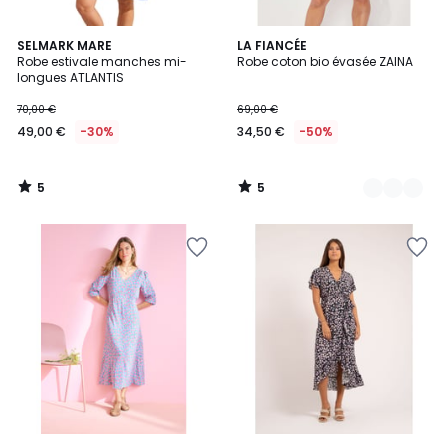
5
5
SELMARK MARE
2
LA FIANCÉE
/
/
Robe estivale manches mi-
Robe coton bio évasée ZAINA
Couleurs
5
5
longues ATLANTIS
70,00 €
69,00 €
49,00 €
-30%
34,50 €
-50%
5
5
/
/
5
5