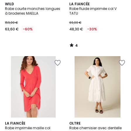
4
WILD
LA FIANCÉE
/
Robe courte manches longues
Robe fluide imprimée col V
5
à broderies MAELLA
TATU
159,00 €
69,00 €
63,60 €
-60%
48,30 €
-30%
4
/
5
5
4
LA FIANCÉE
OLTRE
/
Robe imprimée maille col
Robe chemisier avec dentelle
Couleurs