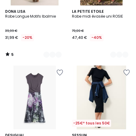
5
2
DONA LISA
2
LA PETITE ETOILE
/
Robe Longue Motifs Ibalmie
Robe midi évasée uni ROSIE
Couleurs
Couleurs
5
39,99 €
79,00 €
31,99 €
-20%
47,40 €
-40%
5
/
5
-25€* tous les 50€
DESIGUAL
SESSUN