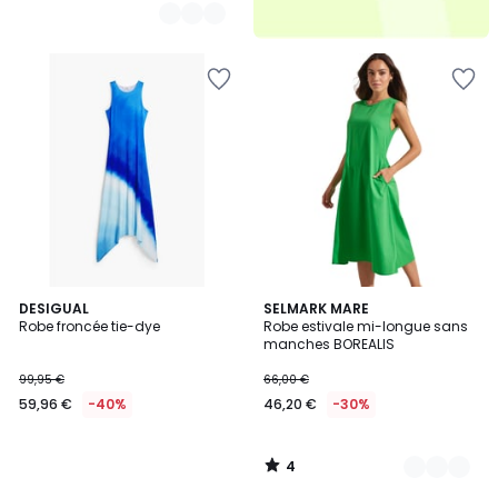
4
DESIGUAL
3
SELMARK MARE
/
Robe froncée tie-dye
Robe estivale mi-longue sans
Couleurs
5
manches BOREALIS
99,95 €
66,00 €
59,96 €
-40%
46,20 €
-30%
4
/
5