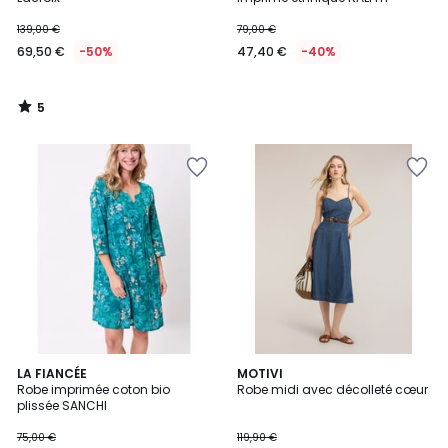
139,00 €
79,00 €
69,50 €
-50%
47,40 €
-40%
5
/
5
2
LA FIANCÉE
MOTIVI
Robe imprimée coton bio
Robe midi avec décolleté cœur
Couleurs
plissée SANCHI
75,00 €
119,90 €