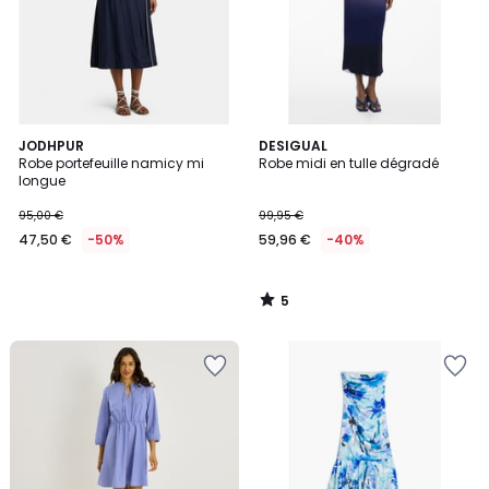
5
JODHPUR
DESIGUAL
/
Robe portefeuille namicy mi
Robe midi en tulle dégradé
5
longue
95,00 €
99,95 €
47,50 €
-50%
59,96 €
-40%
5
/
5