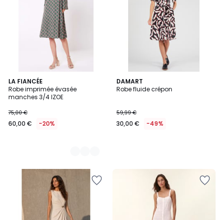
3
LA FIANCÉE
DAMART
Robe imprimée évasée
Robe fluide crépon
Couleurs
manches 3/4 IZOE
75,00 €
59,99 €
60,00 €
-20%
30,00 €
-49%