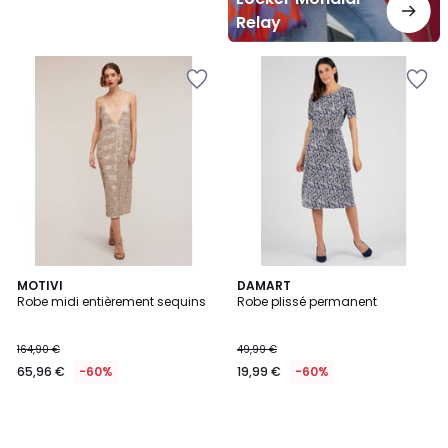
Relay
MOTIVI
DAMART
Robe midi entièrement sequins
Robe plissé permanent
164,90 €
49,99 €
65,96 €
-60%
19,99 €
-60%