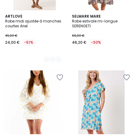
2
ARTLOVE
SELMARK MARE
Robe midi ajustée à manches
Robe estivale mi-longue
Couleurs
courtes Ariel
SERENGETI
49,00 €
66,00 €
24,00 €
-51%
46,20 €
-30%