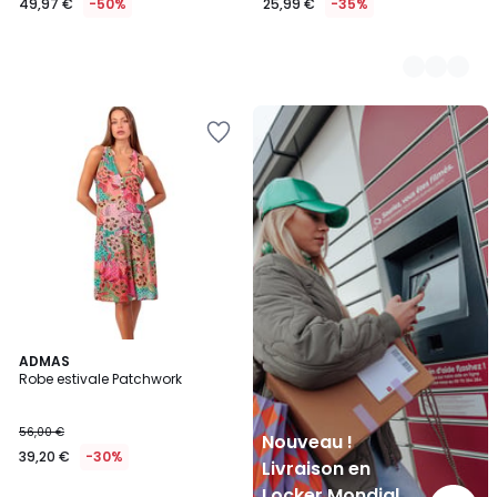
49,97 €
-50%
25,99 €
-35%
Nouveau
!
Livraison
en
Locker
Mondial
Relay
ADMAS
Robe estivale Patchwork
56,00 €
Nouveau !
39,20 €
-30%
Livraison en
Locker Mondial