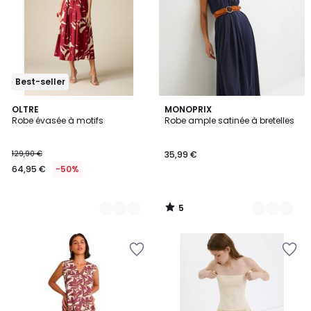
Best-seller
5
4
OLTRE
4
MONOPRIX
/
Robe évasée à motifs
Robe ample satinée à bretelles
Couleurs
Couleurs
5
129,90 €
35,99 €
64,95 €
-50%
5
/
5