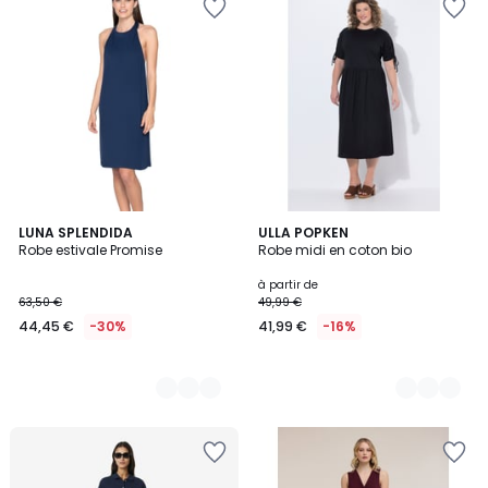
2
LUNA SPLENDIDA
2
ULLA POPKEN
Robe estivale Promise
Robe midi en coton bio
Couleurs
Couleurs
à partir de
63,50 €
49,99 €
44,45 €
-30%
41,99 €
-16%