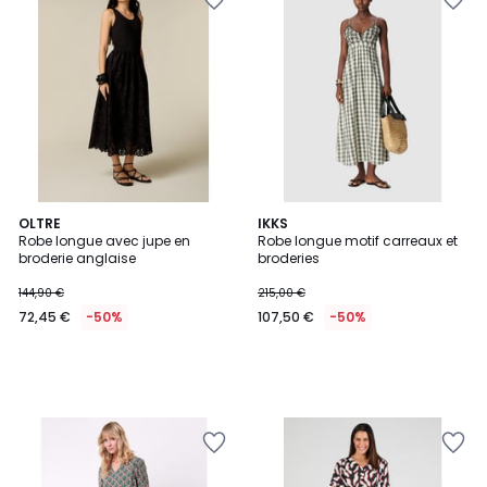
OLTRE
IKKS
Robe longue avec jupe en
Robe longue motif carreaux et
broderie anglaise
broderies
144,90 €
215,00 €
72,45 €
-50%
107,50 €
-50%