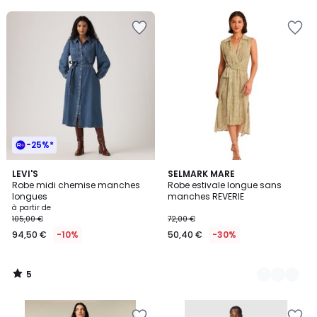
-25%*
5
LEVI'S
2
SELMARK MARE
/
Robe midi chemise manches
Robe estivale longue sans
Couleurs
5
longues
manches REVERIE
à partir de
105,00 €
72,00 €
94,50 €
-10%
50,40 €
-30%
5
/
5