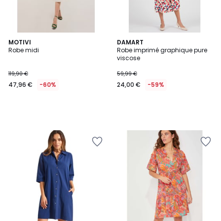
MOTIVI
DAMART
Robe midi
Robe imprimé graphique pure
viscose
119,90 €
59,99 €
47,96 €
-60%
24,00 €
-59%