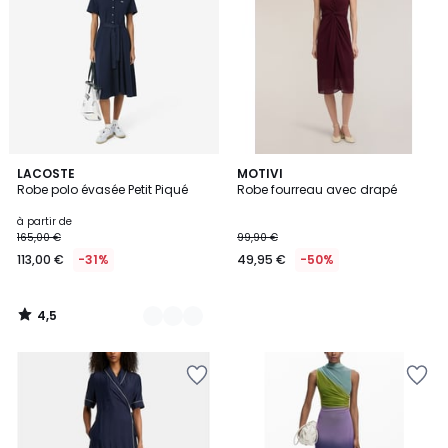
4,5
2
LACOSTE
MOTIVI
/ 5
Robe polo évasée Petit Piqué
Robe fourreau avec drapé
Couleurs
à partir de
165,00 €
99,90 €
113,00 €
-31%
49,95 €
-50%
4,5
/
5