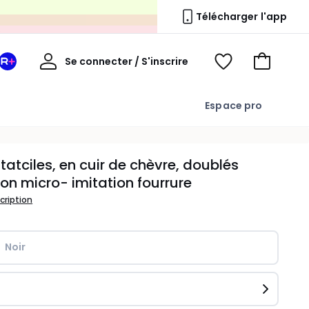
s
Télécharger l'app
Mon
Se connecter / S'inscrire
Mon
Voir
Voir
compte
espace
mes
mon
La
favoris
panier
Espace pro
Redoute
+
tatciles, en cuir de chèvre, doublés
ion micro- imitation fourrure
scription
Noir