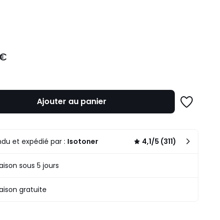
ité
 €
Ajouter au panier
Ajouter
à
une
liste
du et expédié par :
Isotoner
4,1/5 (311)
raison sous 5 jours
raison gratuite