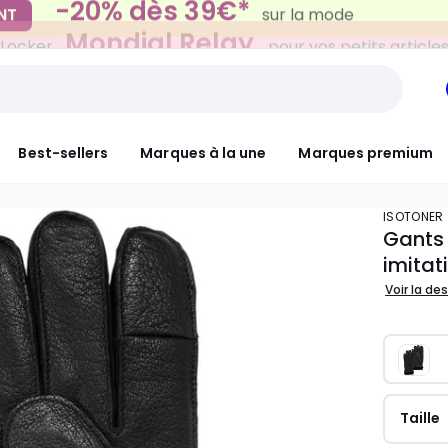
Mondial Relay
 Locker
pour vos petits article
Best-sellers
Marques à la une
Marques premium
ISOTONER
Gants 
imitat
Voir la de
Taille