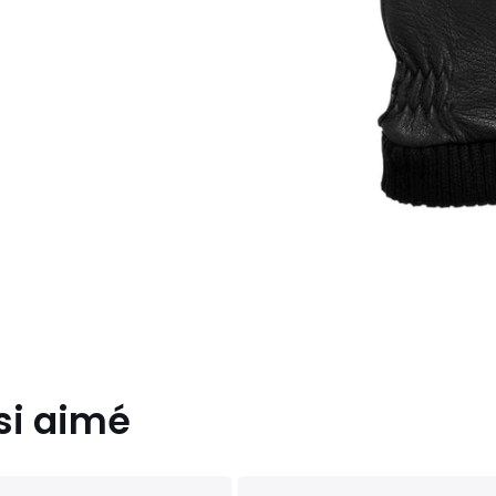
si aimé