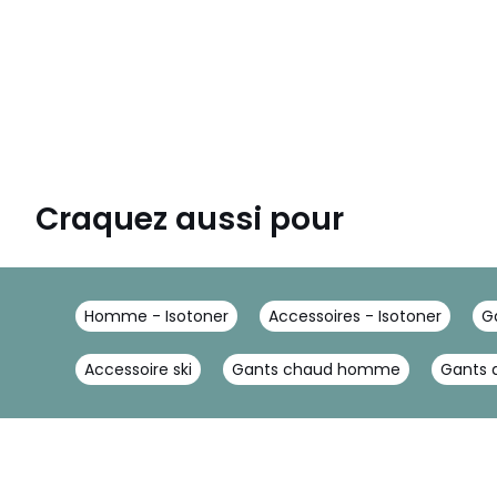
Craquez aussi pour
Homme - Isotoner
Accessoires - Isotoner
G
Accessoire ski
Gants chaud homme
Gants 