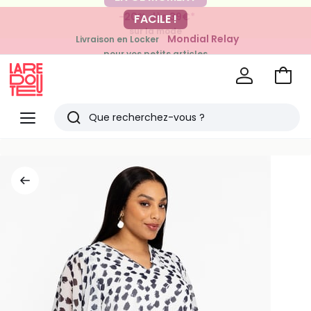
-20% dès 39€*
FACILE !
sur la mode
Mondial Relay
Livraison en Locker
pour vos petits articles
Voir
mon
La
panie
Redoute
Menu
Rechercher
Derniers
articles
vus