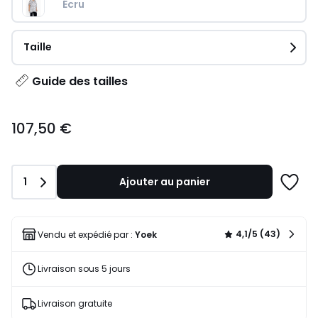
Écru
Taille
Guide des tailles
107,50
107,50 €
€.
Quantité
1
Ajouter au panier
Ajoute
à
une
liste
4,1/5 (43)
Vendu et expédié par :
Yoek
Livraison sous 5 jours
Livraison gratuite