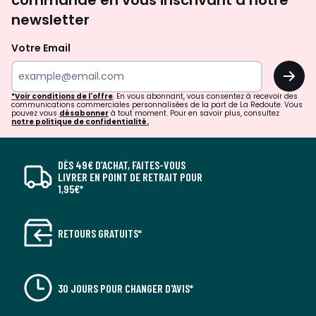
commande en vous inscrivant à notre
newsletter
Votre Email
OK
*Voir conditions de l'offre
. En vous abonnant, vous consentez à recevoir des
communications commerciales personnalisées de la part de La Redoute. Vous
pouvez vous
désabonner
à tout moment. Pour en savoir plus, consultez
notre politique de confidentialité.
DÈS 49€ D’ACHAT, FAITES-VOUS
LIVRER EN POINT DE RETRAIT POUR
1,95€*
RETOURS GRATUITS*
30 JOURS POUR CHANGER D'AVIS*