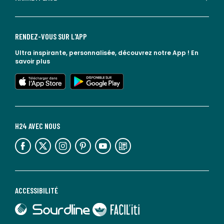
RENDEZ-VOUS SUR L'APP
Ultra inspirante, personnalisée, découvrez notre App !
En
savoir plus
lien vers l'app store
lien vers google play
H24 AVEC NOUS
lien vers l'espace réseaux sociaux
lien vers l'espace réseaux sociaux
lien vers l'espace réseaux sociaux
lien vers l'espace réseaux sociaux
lien vers l'espace réseaux sociaux
lien vers le blog la redoute
ACCESSIBILITÉ
lien vers Sourdline
lien vers Faciliti