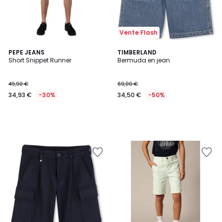
Vente Flash
PEPE JEANS
TIMBERLAND
Short Snippet Runner
Bermuda en jean
49,90 €
69,00 €
34,93 €
-30%
34,50 €
-50%