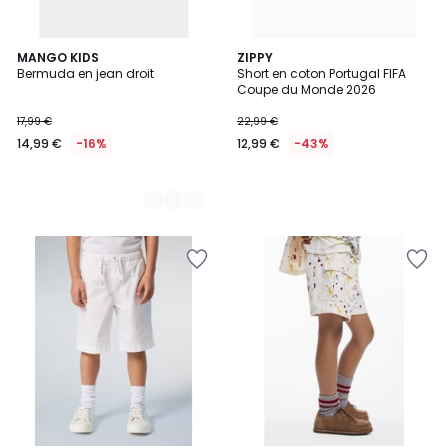
2
MANGO KIDS
ZIPPY
Bermuda en jean droit
Short en coton Portugal FIFA
Couleurs
Coupe du Monde 2026
17,99 €
22,99 €
14,99 €
-16%
12,99 €
-43%