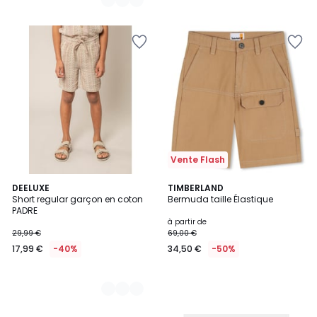
Vente Flash
2
DEELUXE
TIMBERLAND
Short regular garçon en coton
Bermuda taille Élastique
Couleurs
PADRE
à partir de
29,99 €
69,00 €
17,99 €
-40%
34,50 €
-50%