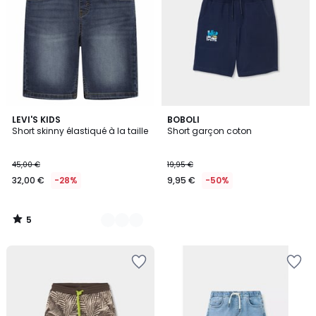
5
2
LEVI'S KIDS
BOBOLI
/
Short skinny élastiqué à la taille
Short garçon coton
Couleurs
5
45,00 €
19,95 €
32,00 €
-28%
9,95 €
-50%
5
/
5