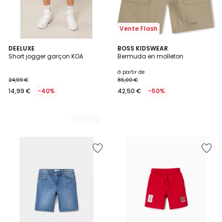
Vente Flash
3
DEELUXE
BOSS KIDSWEAR
Short jogger garçon KOA
Bermuda en molleton
Couleurs
à partir de
24,99 €
85,00 €
14,99 €
-40%
42,50 €
-50%