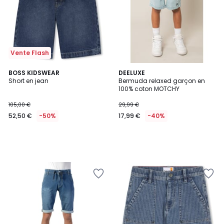
Vente Flash
BOSS KIDSWEAR
DEELUXE
Short en jean
Bermuda relaxed garçon en
100% coton MOTCHY
105,00 €
29,99 €
52,50 €
-50%
17,99 €
-40%