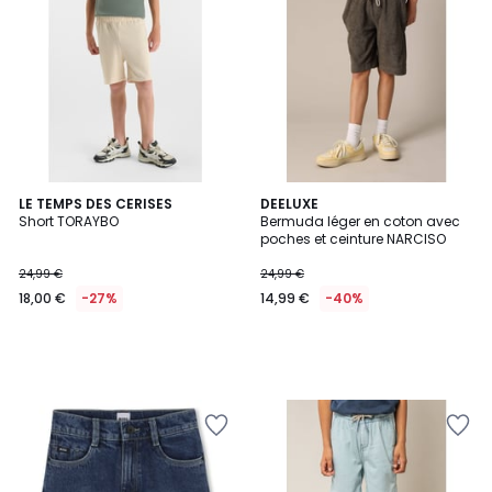
LE TEMPS DES CERISES
DEELUXE
Short TORAYBO
Bermuda léger en coton avec
poches et ceinture NARCISO
24,99 €
24,99 €
18,00 €
-27%
14,99 €
-40%