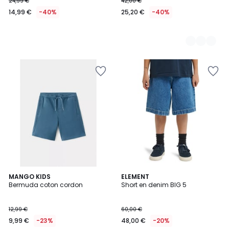
24,99 €
42,00 €
14,99 €
-40%
25,20 €
-40%
2
MANGO KIDS
ELEMENT
Bermuda coton cordon
Short en denim BIG 5
Couleurs
12,99 €
60,00 €
9,99 €
-23%
48,00 €
-20%