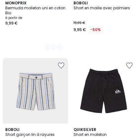
4
MONOPRIX
BOBOLI
Bermuda molleton uni en coton
Short en maille avec palmiers
Couleurs
Bio
à partir de
9,99 €
19,95 €
9,95 €
-50%
BOBOLI
4
QUIKSILVER
Short garçon lin à rayures
Short en molleton
Couleurs