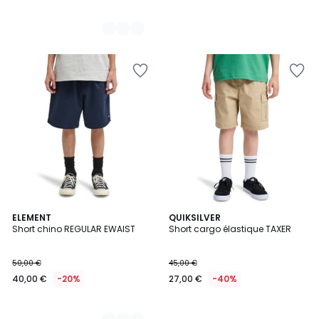
2
ELEMENT
QUIKSILVER
Short chino REGULAR EWAIST
Short cargo élastique TAXER
Couleurs
50,00 €
45,00 €
40,00 €
-20%
27,00 €
-40%