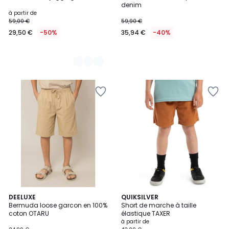
denim
à partir de
59,00 €
59,90 €
29,50 €
-50%
35,94 €
-40%
DEELUXE
3
QUIKSILVER
Bermuda loose garcon en 100%
Short de marche à taille
Couleurs
coton OTARU
élastique TAXER
à partir de