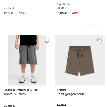
à partir de
32,95 €
28,00 €
13,15 €
-60%
16,80 €
-40%
JACK & JONES JUNIOR
BOBOLI
Short En Denim
Short garçon peluc
32,99 €
22,95 €