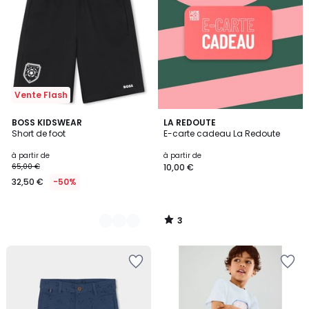
Vente Flash
3
2
BOSS KIDSWEAR
LA REDOUTE
/
Short de foot
E-carte cadeau La Redoute
Couleurs
5
à partir de
à partir de
65,00 €
10,00 €
32,50 €
-50%
3
/
5