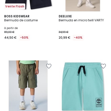
Vente Flash
BOSS KIDSWEAR
DEELUXE
Bermuda de costume
Bermuda en micro twill VARTY
à partir de
89,00 €
34,99 €
44,50 €
-50%
20,99 €
-40%