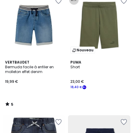
Nouveau
5
VERTBAUDET
PUMA
/
Bermuda facile à enfiler en
Short
5
molleton effet denim
19,99 €
23,00 €
18,40 €
5
/
5