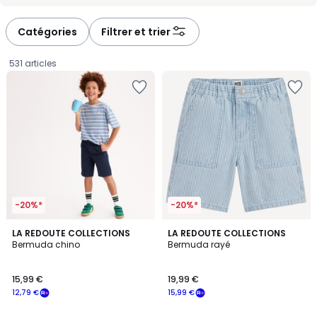
-
-
défiler
défiler
à
à
Catégories
Filtrer et trier
gauche
droite
531 articles
-20%*
-20%*
4,8
2
LA REDOUTE COLLECTIONS
LA REDOUTE COLLECTIONS
/ 5
Bermuda chino
Bermuda rayé
Couleurs
15,99
15,99 €
19,99 €
€
12,79 €
15,99 €
souscrivez
à