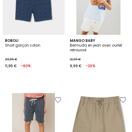
BOBOLI
MANGO BABY
Short garçon coton
Bermuda en jean avec ourlet
retroussé
29,95 €
12,99 €
11,95 €
-60%
9,99 €
-23%