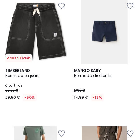
Vente Flash
TIMBERLAND
MANGO BABY
Bermuda en jean
Bermuda droit en lin
à partir de
59,00 €
17,99 €
29,50 €
-50%
14,99 €
-16%