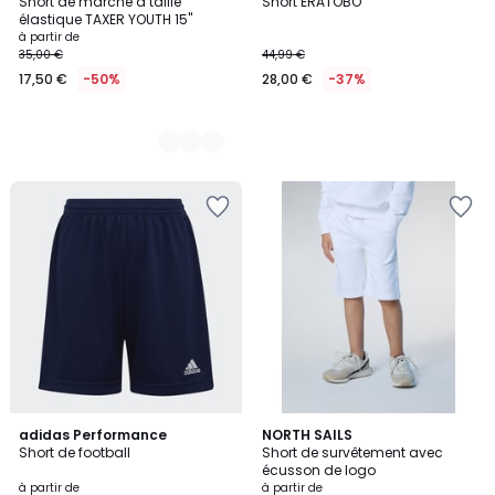
Short de marche à taille
Short ERATOBO
Couleurs
élastique TAXER YOUTH 15"
à partir de
35,00 €
44,99 €
17,50 €
-50%
28,00 €
-37%
4,8
adidas Performance
3
NORTH SAILS
/ 5
Short de football
Short de survêtement avec
Couleurs
écusson de logo
à partir de
à partir de