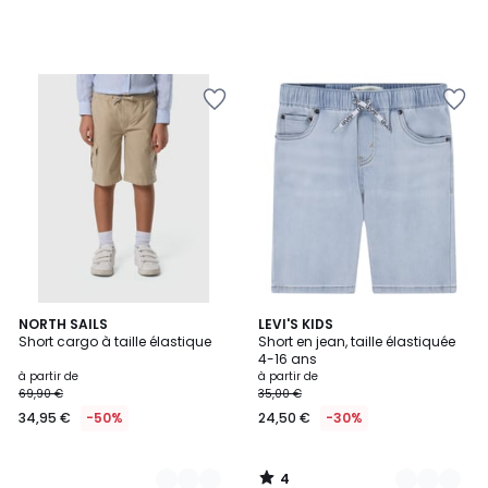
4
3
NORTH SAILS
3
LEVI'S KIDS
/
Short cargo à taille élastique
Short en jean, taille élastiquée
Couleurs
Couleurs
5
4-16 ans
à partir de
à partir de
69,90 €
35,00 €
34,95 €
-50%
24,50 €
-30%
4
/