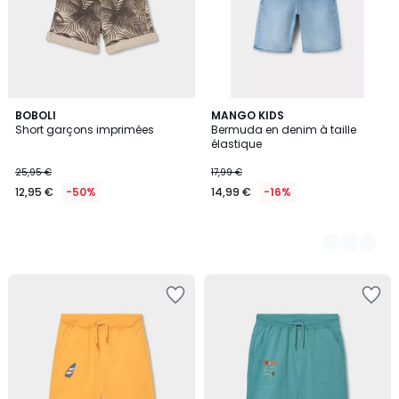
BOBOLI
3
MANGO KIDS
Short garçons imprimées
Bermuda en denim à taille
Couleurs
élastique
25,95 €
17,99 €
12,95 €
-50%
14,99 €
-16%