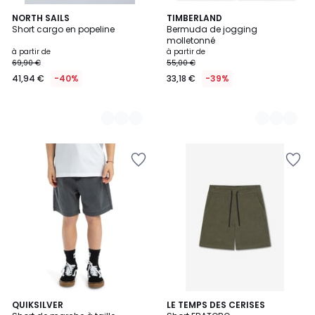
3
NORTH SAILS
3
TIMBERLAND
Short cargo en popeline
Bermuda de jogging
Couleurs
Couleurs
molletonné
à partir de
à partir de
69,90 €
55,00 €
41,94 €
-40%
33,18 €
-39%
3
QUIKSILVER
LE TEMPS DES CERISES