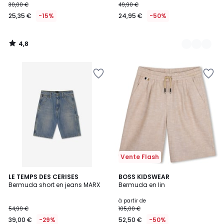
30,00 €
49,90 €
25,35 €
-15%
24,95 €
-50%
4,8
/
5
Vente Flash
LE TEMPS DES CERISES
BOSS KIDSWEAR
Bermuda short en jeans MARX
Bermuda en lin
à partir de
54,99 €
105,00 €
39,00 €
-29%
52,50 €
-50%