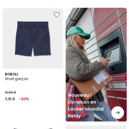
5
Nouveau
!
Livraison
en
Locker
Mondial
Relay
BOBOLI
Short garçon
27,95 €
Nouveau !
11,15 €
-60%
Livraison en
Locker Mondial
Relay