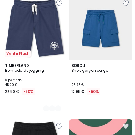
Vente Flash
2
TIMBERLAND
BOBOLI
Bermuda de jogging
Short garçon cargo
Couleurs
à partir de
45,00 €
25,95 €
22,50 €
-50%
12,95 €
-50%