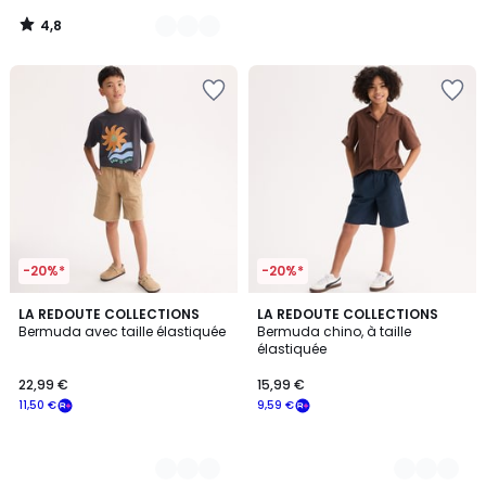
notre
4,8
programme
/
5
pour
payer
à
la
place
12,79
€.
-20%*
-20%*
3
LA REDOUTE COLLECTIONS
2
LA REDOUTE COLLECTIONS
Bermuda avec taille élastiquée
Bermuda chino, à taille
Couleurs
Couleurs
élastiquée
22,99 €
15,99 €
11,50 €
9,59 €