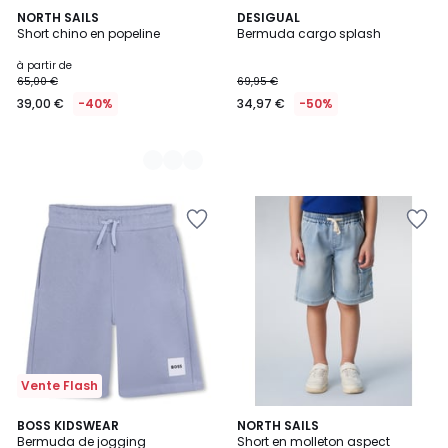
3
NORTH SAILS
DESIGUAL
Short chino en popeline
Bermuda cargo splash
Couleurs
à partir de
65,00 €
69,95 €
39,00 €
-40%
34,97 €
-50%
Vente Flash
5
BOSS KIDSWEAR
NORTH SAILS
Bermuda de jogging
Short en molleton aspect
Couleurs