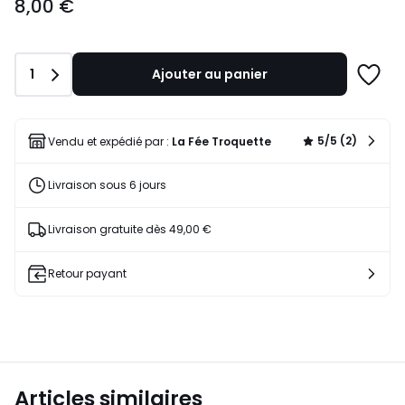
8,00 €
€.
Quantité
1
Ajouter au panier
Ajoute
à
une
liste
5/5 (2)
Vendu et expédié par :
La Fée Troquette
Livraison sous 6 jours
Livraison gratuite dès 49,00 €
Retour payant
Articles similaires