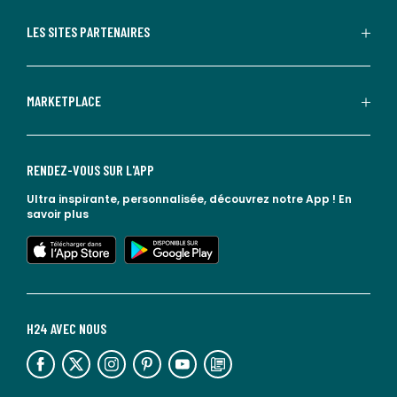
LES SITES PARTENAIRES
MARKETPLACE
RENDEZ-VOUS SUR L'APP
Ultra inspirante, personnalisée, découvrez notre App !
En
savoir plus
lien vers l'app store
lien vers google play
H24 AVEC NOUS
lien vers l'espace réseaux sociaux
lien vers l'espace réseaux sociaux
lien vers l'espace réseaux sociaux
lien vers l'espace réseaux sociaux
lien vers l'espace réseaux sociaux
lien vers le blog la redoute