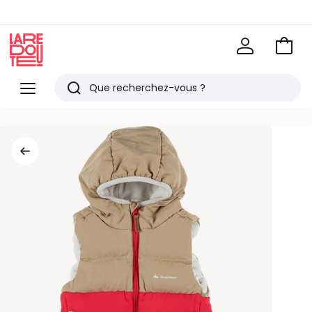
Voir
mon
La
panie
Redoute
Menu
Rechercher
Derniers
articles
vus