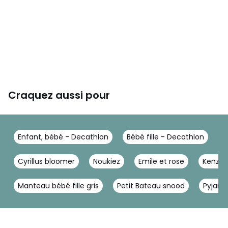
Craquez aussi pour
Enfant, bébé - Decathlon
Bébé fille - Decathlon
M
Cyrillus bloomer
Noukiez
Emile et rose
Kenzo f
Manteau bébé fille gris
Petit Bateau snood
Pyjama 