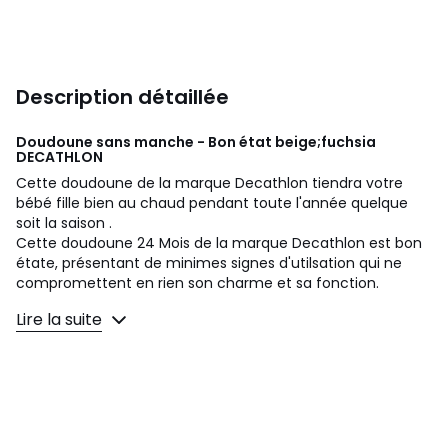
Description détaillée
Doudoune sans manche - Bon état beige;fuchsia
DECATHLON
Cette doudoune de la marque Decathlon tiendra votre
bébé fille bien au chaud pendant toute l'année quelque
soit la saison .
Cette doudoune 24 Mois de la marque Decathlon est bon
étate, présentant de minimes signes d'utilsation qui ne
compromettent en rien son charme et sa fonction.
.
Lire la suite
Faire le choix d'une doudoune Decathlon de couleur Beige
et Fuchsia, c'est : offrir une palette de couleur et de gaïté
dans la vie quotidienne de votre enfant.
mon petit défaut : un petit fil tiré (photo)
Marque : Decathlon