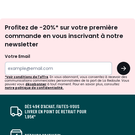
Inscription
Profitez de -20%* sur votre première
newsletter
commande en vous inscrivant à notre
newsletter
Votre Email
OK
*Voir conditions de l'offre
. En vous abonnant, vous consentez à recevoir des
communications commerciales personnalisées de la part de La Redoute. Vous
pouvez vous
désabonner
à tout moment. Pour en savoir plus, consultez
notre politique de confidentialité.
DÈS 49€ D’ACHAT, FAITES-VOUS
LIVRER EN POINT DE RETRAIT POUR
1,95€*