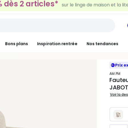
30€ tous les 100€*
sur le meuble & la déco
Bons plans
Inspiration rentrée
Nos tendances
Prix e
AM.PM
Fauteu
JABOT
Voir la de