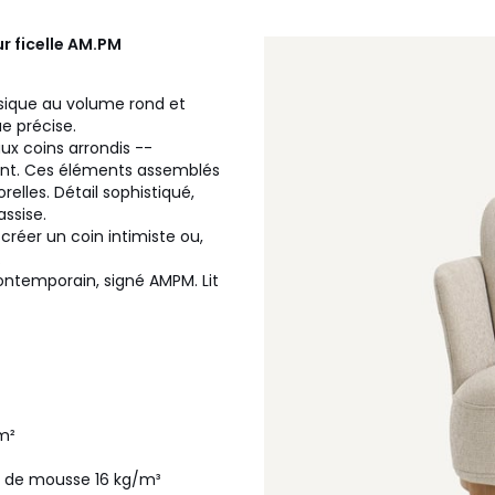
r ficelle
AM.PM
assique au volume rond et
e précise.
ux coins arrondis --
ant. Ces éléments assemblés
lles. Détail sophistiqué,
assise.
réer un coin intimiste ou,
.
contemporain, signé AMPM. Lit
m²
tu de mousse 16 kg/m³