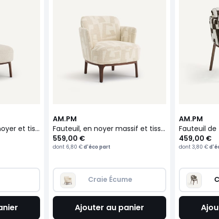
AM.PM
AM.PM
Fauteuil bergère, en noyer et tissu texturé, JABOTE
Fauteuil, en noyer massif et tissu jacquard, JABOTE
559,00 €
459,00 €
dont
6,80 €
d'éco part
dont
3,80 €
d'é
Craie Écume
C
anier
Ajouter au panier
Ajou