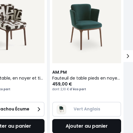
AM.PM
A
Fauteuil de table, en noyer et tissu jacquard, JABOTE
Fauteuil de table pieds en noyer et velours Jabote
459,00 €
4
co part
dont
2,10 €
d'éco part
do
achou Écume
Vert Anglais
ter au panier
Ajouter au panier