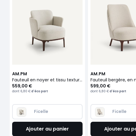
AM.PM
AM.PM
Fauteuil en noyer et tissu texturé, Jabote
559,00 €
599,00 €
dont
6,80 €
d'éco part
dont
6,80 €
d'éco part
Ficelle
Ficelle
Ajouter au panier
Ajouter au p