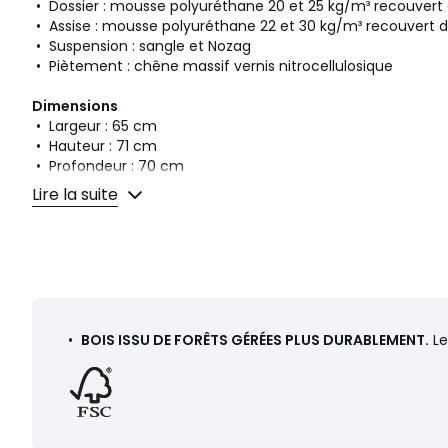
• Dossier : mousse polyuréthane 20 et 25 kg/m³ recouvert d
• Assise : mousse polyuréthane 22 et 30 kg/m³ recouvert de
• Suspension : sangle et Nozag
• Piètement : chêne massif vernis nitrocellulosique
Dimensions
• Largeur : 65 cm
• Hauteur : 71 cm
• Profondeur : 70 cm
• Assise : L50 x H42 x P50 cm
Lire la suite
Livraison
Ce produit est vendu monté. Il sera livré chez vous, sur re
Attention ! Veuillez vérifier que les ouvertures (portes, esca
permettront le passage du colis.
•
BOIS ISSU DE FORÊTS GÉRÉES PLUS DURABLEMENT.
Le
Dimensions et poids des colis
1 colis
• L79 x H70 x P74 cm, 19 kg
Couleurs
Ficelle