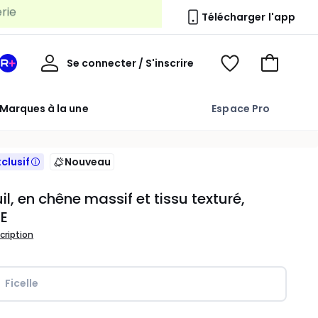
Télécharger l'app
Mon
Se connecter / S'inscrire
Mon
Voir
Voir
compte
espace
mes
mon
La
favoris
panier
Marques à la une
Espace Pro
Redoute
+
xclusif
Nouveau
il, en chêne massif et tissu texturé,
E
scription
Ficelle