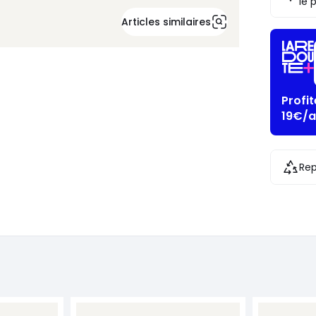
le 
Articles similaires
Profi
19€/a
Rep