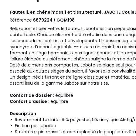
Fauteuil, en chêne massif et tissu texturé, JABOTE Couleu
Référence
6679224 / GQM198
Relaxation et bien-être, le fauteuil Jabote est un siège cl
confortable. Chaque élément a été étudié dans une optiqu
Les accoudoirs sont fins et enveloppants. Un dossier large a
synonyme d’accueil agréable -- assure un maintien apais
forment un siège harmonieux aux lignes douces et intempore
l’allure élancée du piètement chêne souligne la forme de l’
Doté de dimensions compactes, Jabote se place seul pour c
associé aux autres sièges du salon, il favorise la convivialité
Un design inédit flirtant entre ligne classique et matériau 
assorti issu de la gamme Jabote sur notre site.
Confort de dossier
: équilibré
Confort d’assise
: équilibré
Description
• Revêtement texturé : 91% polyester, 9% acrylique 450 g/
• Finition passepoilée
• Structure : pin massif et contreplaqué de peuplier revê