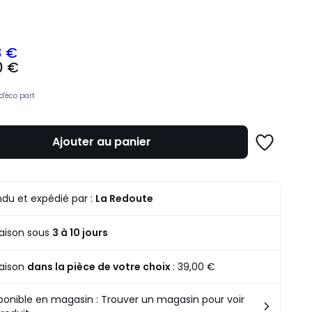
ité
8 €
0 €
z
d'éco part
mme
Ajouter au panier
Ajouter
à
une
liste
du et expédié par :
La Redoute
raison sous
3 à 10 jours
raison
dans la pièce de votre choix
:
39,00 €
ponible en magasin : Trouver un magasin pour voir