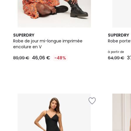
SUPERDRY
SUPERDRY
Robe de jour mi-longue imprimée
Robe porte
encolure en V
à partir de
46,06 €
3
89,99 €
-48%
64,99 €