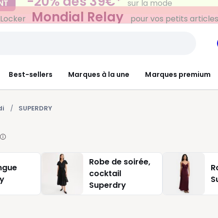
Mondial Relay
 Locker
pour vos petits article
Best-sellers
Marques à la une
Marques premium
di
SUPERDRY
Robe de soirée,
ngue
R
cocktail
y
S
Superdry