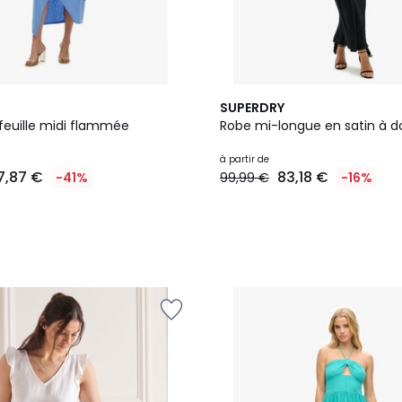
SUPERDRY
feuille midi flammée
Robe mi-longue en satin à d
à partir de
7,87 €
83,18 €
-41%
99,99 €
-16%