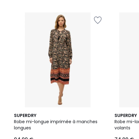
5
2
SUPERDRY
SUPERDRY
/
Couleurs
Robe mi-longue imprimée à manches
Robe mi-l
5
longues
volants