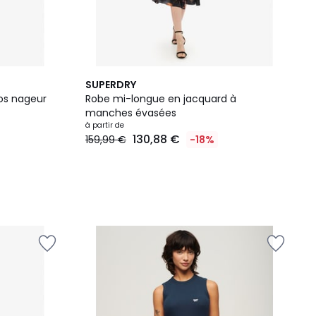
SUPERDRY
os nageur
Robe mi-longue en jacquard à
manches évasées
à partir de
130,88 €
159,99 €
-18%