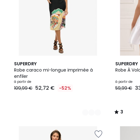
3
2
3
SUPERDRY
SUPERDRY
Couleurs
Couleurs
/
Robe caraco mi-longue imprimée à
Robe À Vol
5
enfiler
à partir de
à partir de
52,72 €
3
109,99 €
-52%
59,99 €
3
/
5