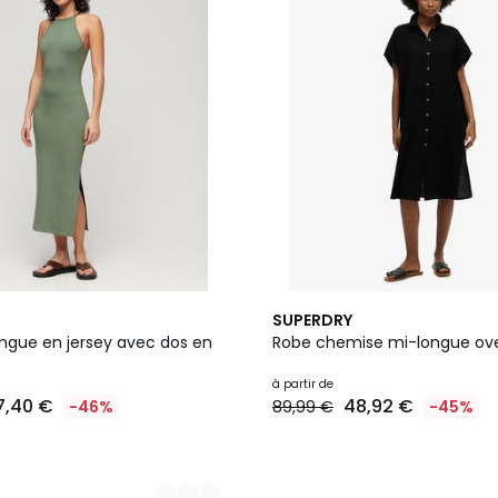
2
SUPERDRY
Couleurs
ngue en jersey avec dos en
Robe chemise mi-longue ove
à partir de
7,40 €
48,92 €
-46%
89,99 €
-45%