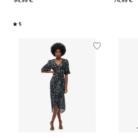
94,99 €
74,99 €
5
/
5