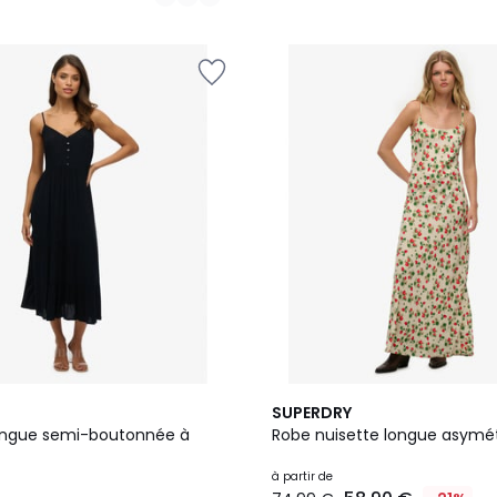
3
SUPERDRY
Couleurs
ongue semi-boutonnée à
Robe nuisette longue asymé
à partir de