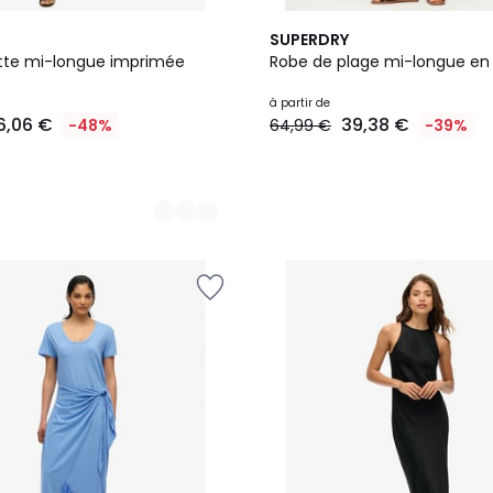
SUPERDRY
tte mi-longue imprimée
Robe de plage mi-longue en 
à partir de
6,06 €
39,38 €
-48%
64,99 €
-39%