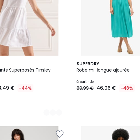
2
SUPERDRY
Couleurs
ants Superposés Tinsley
Robe mi-longue ajourée
à partir de
3,49 €
46,06 €
-44%
89,99 €
-48%