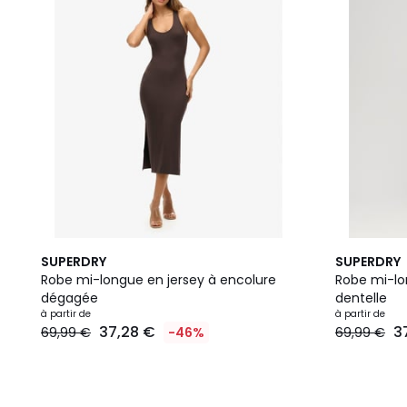
2
SUPERDRY
SUPERDRY
Couleurs
Robe mi-longue en jersey à encolure
Robe mi-lo
dégagée
dentelle
à partir de
à partir de
37,28 €
3
69,99 €
-46%
69,99 €