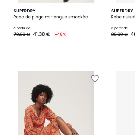
5
SUPERDRY
SUPERDRY
Couleurs
Robe de plage mi-longue smockée
Robe nuise
Prix
à partir de
à partir de
41,38 €
4
79,99 €
-48%
89,99 €
à
partir
de
41,38
€
au
lieu
de
79,99
€
48%
de
réduction
appliquée.