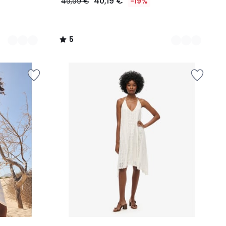
40,19 €
49,99 €
-19%
5
/
5