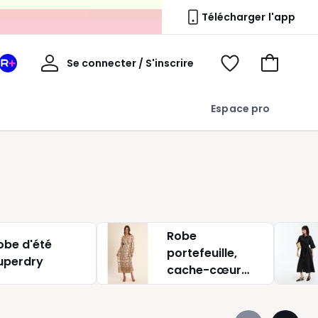
s
Télécharger l'app
Mon
Se connecter / S'inscrire
Mon
Voir
Voir
compte
espace
mes
mon
La
favoris
panier
Espace pro
Redoute
+
Robe
obe d'été
portefeuille,
uperdry
cache-cœur
Superdry