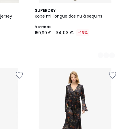
2
SUPERDRY
Couleurs
jersey
Robe mi-longue dos nu à sequins
à partir de
134,03 €
159,99 €
-16%