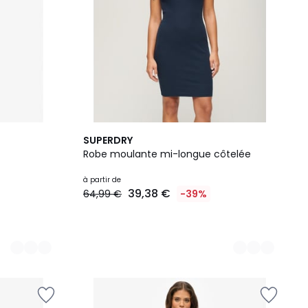
4
SUPERDRY
Couleurs
Robe moulante mi-longue côtelée
à partir de
39,38 €
64,99 €
-39%