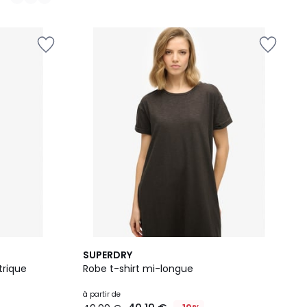
3
5
SUPERDRY
Couleurs
/
trique
Robe t-shirt mi-longue
5
à partir de