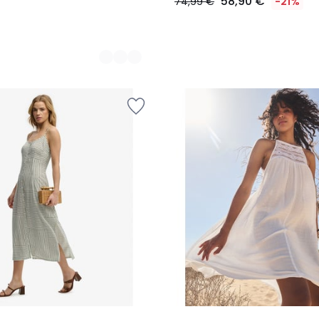
58,90 €
74,99 €
-21%