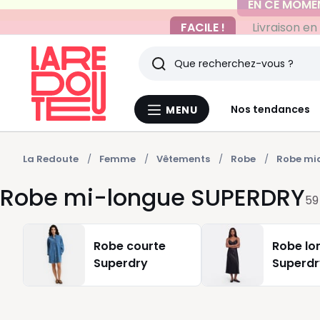
FACILE !
Livraison en
Rechercher
Derniers
Nos tendances
MENU
Menu
articles
La
Redoute
vus
La Redoute
Femme
Vêtements
Robe
Robe mi
Robe mi-longue SUPERDRY
59
Robe courte
Robe lo
Superdry
Superdr