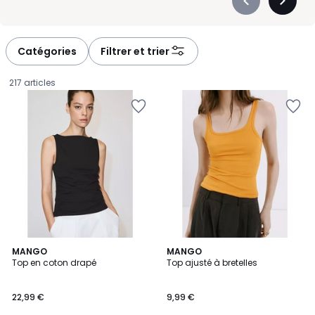
Précédent
Suivan
-
-
défiler
défiler
à
à
Catégories
Filtrer et trier
gauche
droite
217 articles
5
3
MANGO
2
MANGO
/
Top en coton drapé
Top ajusté à bretelles
Couleurs
Couleurs
5
22,99
22,99 €
9,99 €
€.