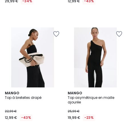
29,99 €
-34%
12,99 €
-43%
MANGO
MANGO
Top à bretelles drapé
Top asymétrique en maille
ajourée
22,99 €
25,99 €
12,99 €
-43%
19,99 €
-23%