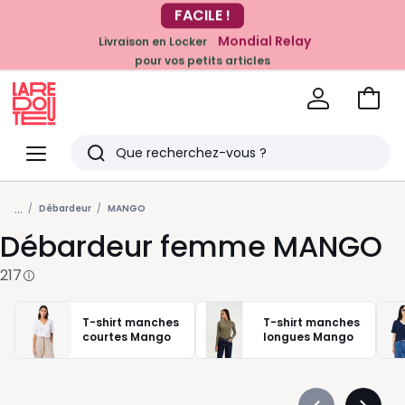
Mondial Relay
Livraison en Locker
EN CE MOMENT
pour vos petits articles
-20% dès 39€*
sur la mode
Voir
mon
La
panie
Redoute
Menu
Rechercher
Derniers
...
articles
Débardeur
MANGO
Débardeur femme MANGO
vus
217
T-shirt manches
T-shirt manches
courtes Mango
longues Mango