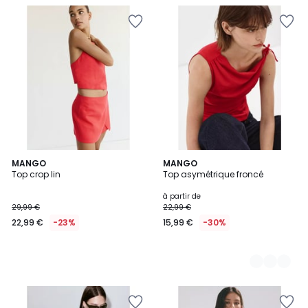
MANGO
2
MANGO
Top crop lin
Top asymétrique froncé
Couleurs
à partir de
29,99 €
22,99 €
22,99 €
-23%
15,99 €
-30%