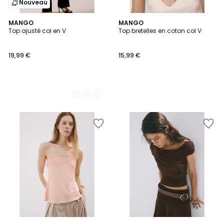
Nouveau
2
MANGO
MANGO
Top ajusté col en V
Top bretelles en coton col V
Couleurs
19,99 €
15,99 €