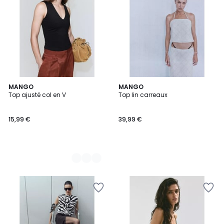
4
MANGO
MANGO
Top ajusté col en V
Top lin carreaux
Couleurs
15,99 €
39,99 €