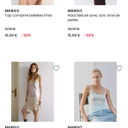
MANGO
MANGO
Top combiné bretelles fines
Haut texturé avec dos orné de
perles
19,99 €
25,99 €
15,99 €
-20%
15,99 €
-38%
MANGO
3
MANGO