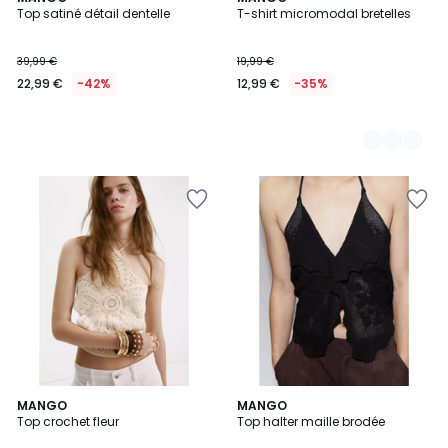
Top satiné détail dentelle
T-shirt micromodal bretelles
Couleurs
39,99 €
19,99 €
22,99 €
-42%
12,99 €
-35%
MANGO
MANGO
Top crochet fleur
Top halter maille brodée