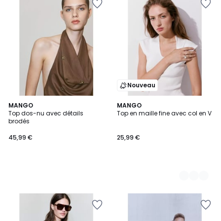
Nouveau
MANGO
2
MANGO
Top dos-nu avec détails
Top en maille fine avec col en V
Couleurs
brodés
45,99 €
25,99 €