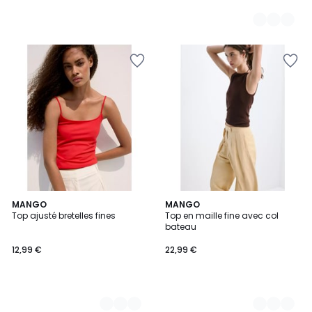
3
MANGO
6
MANGO
Top ajusté bretelles fines
Top en maille fine avec col
Couleurs
Couleurs
bateau
12,99 €
22,99 €