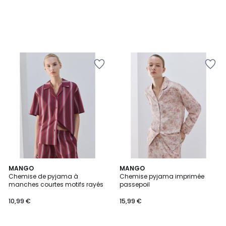
MANGO
2
MANGO
Chemise de pyjama à
Chemise pyjama imprimée
Couleurs
manches courtes motifs rayés
passepoil
10,99 €
15,99 €