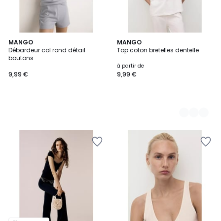
MANGO
3
MANGO
Débardeur col rond détail
Top coton bretelles dentelle
Couleurs
boutons
à partir de
9,99 €
9,99 €