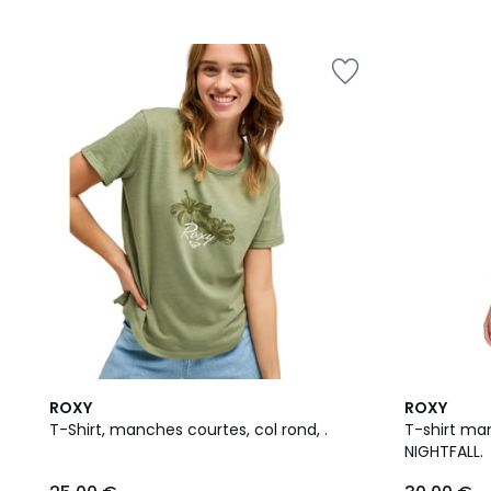
4
ROXY
ROXY
Couleurs
T-Shirt, manches courtes, col rond, .
T-shirt ma
NIGHTFALL.