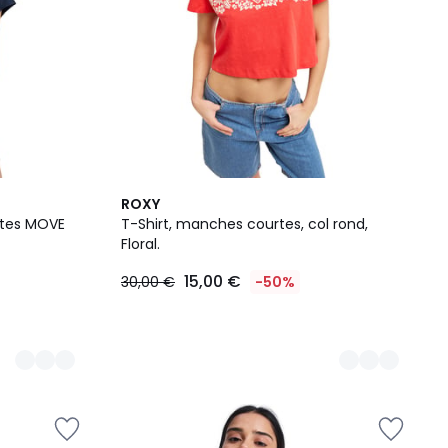
2
ROXY
Couleurs
rtes MOVE
T-Shirt, manches courtes, col rond,
Floral.
15,00 €
30,00 €
-50%