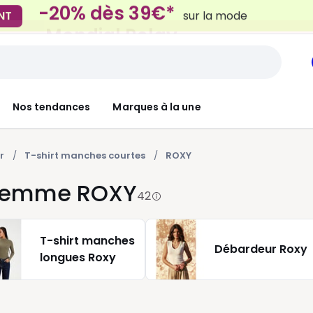
Mondial Relay
 Locker
pour vos petits article
Nos tendances
Marques à la une
r
T-shirt manches courtes
ROXY
 femme ROXY
42
T-shirt manches
Débardeur Roxy
longues Roxy