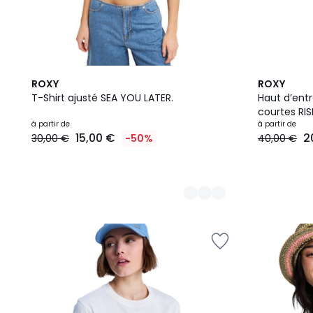
3
2
ROXY
ROXY
Couleurs
Couleurs
T-Shirt ajusté SEA YOU LATER.
Haut d’en
courtes RIS
à partir de
à partir de
15,00 €
2
30,00 €
-50%
40,00 €