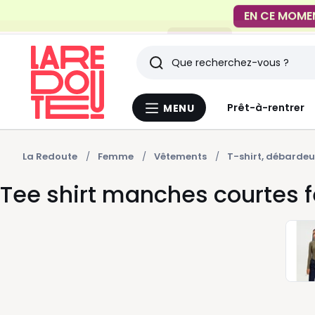
FACILE !
Livraison en
Rechercher
Derniers
Prêt-à-rentrer
MENU
Menu
articles
La
Redoute
vus
La Redoute
Femme
Vêtements
T-shirt, débardeu
Tee shirt manches courtes