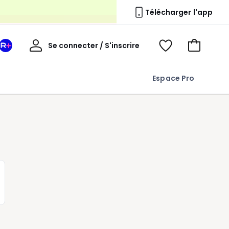
s
Télécharger l'app
Mon
Se connecter / S'inscrire
Mon
Voir
Voir
compte
espace
mes
mon
La
favoris
panier
Espace Pro
Redoute
+