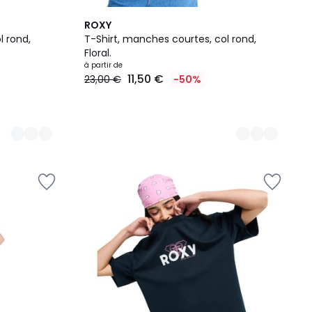
3
ROXY
Couleurs
l rond,
T-Shirt, manches courtes, col rond,
Floral.
à partir de
11,50 €
23,00 €
-50%