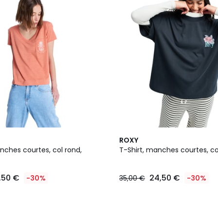
2
ROXY
Couleurs
nches courtes, col rond,
T-Shirt, manches courtes, col
,50 €
24,50 €
-30%
35,00 €
-30%