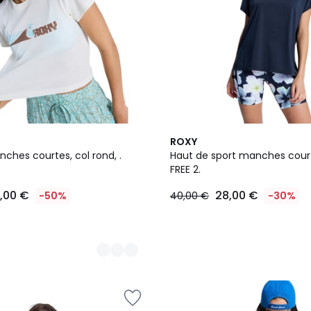
2
ROXY
Couleurs
nches courtes, col rond, .
Haut de sport manches cou
FREE 2.
4,00 €
28,00 €
-50%
40,00 €
-30%