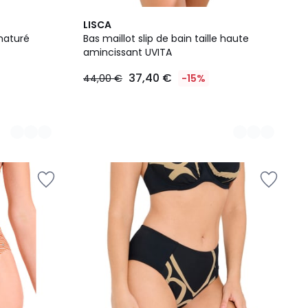
2
LISCA
Couleurs
maturé
Bas maillot slip de bain taille haute
amincissant UVITA
37,40 €
44,00 €
-15%