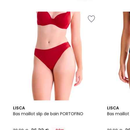
3
2
LISCA
LISCA
Couleurs
Couleurs
Bas maillot slip de bain PORTOFINO
Bas maillot