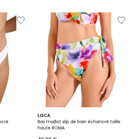
2
LISCA
Couleurs
ncré
Bas maillot slip de bain échancré taille
haute ROMA