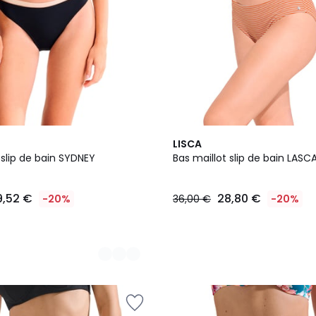
2
LISCA
Couleurs
 slip de bain SYDNEY
Bas maillot slip de bain LASCA
9,52 €
28,80 €
-20%
36,00 €
-20%