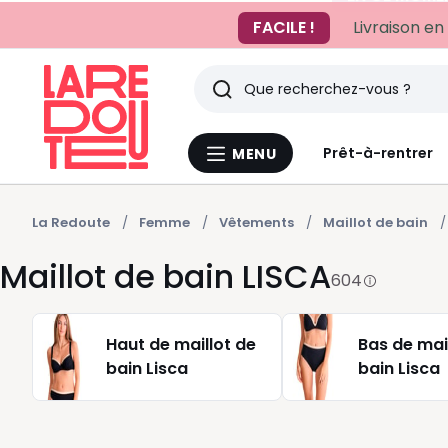
FACILE !
Livraison en
Rechercher
Derniers
Prêt-à-rentrer
MENU
Menu
articles
La
Redoute
vus
La Redoute
Femme
Vêtements
Maillot de bain
Maillot de bain LISCA
604
Haut de maillot de
Bas de mai
bain Lisca
bain Lisca