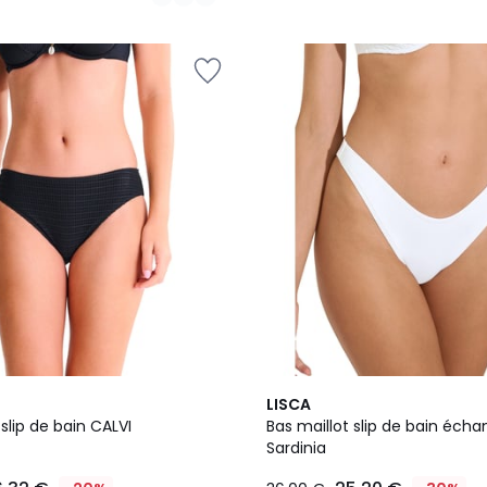
2
LISCA
Couleurs
 slip de bain CALVI
Bas maillot slip de bain écha
Sardinia