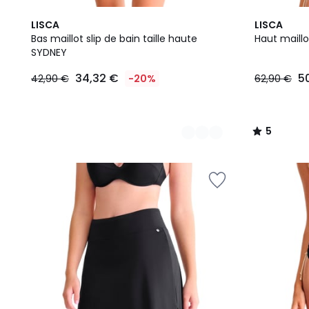
2
2
5
LISCA
LISCA
Couleurs
Couleurs
/
Bas maillot slip de bain taille haute
Haut maill
5
SYDNEY
34,32
34,32 €
5
42,90 €
-20%
62,90 €
€
au
lieu
de
5
42,90
/
€
5
20%
de
réduction
appliquée.