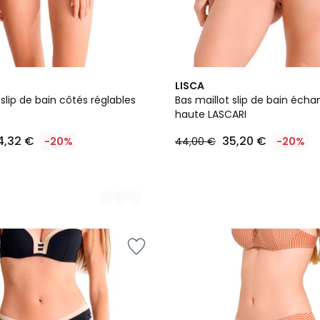
2
LISCA
Couleurs
 slip de bain côtés réglables
Bas maillot slip de bain échan
haute LASCARI
4,32 €
35,20 €
-20%
44,00 €
-20%