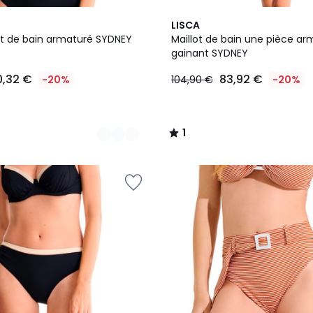
2
1
LISCA
Couleurs
/
ot de bain armaturé SYDNEY
Maillot de bain une pièce ar
5
gainant SYDNEY
0,32 €
83,92 €
-20%
104,90 €
-20%
1
/
5