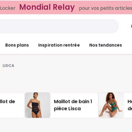
Mondial Relay
 Locker
pour vos petits article
Bons plans
Inspiration rentrée
Nos tendances
LISCA
llot de
Maillot de bain 1
H
pièce Lisca
d