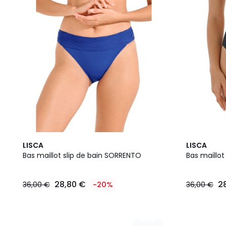
2
2
LISCA
LISCA
Couleurs
Couleurs
Bas maillot slip de bain SORRENTO
Bas maillot
28,80 €
2
36,00 €
-20%
36,00 €