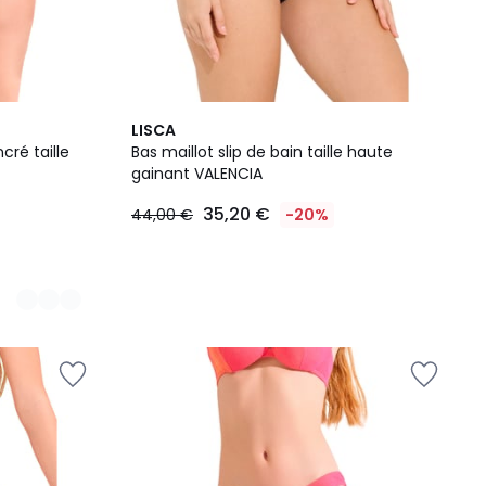
LISCA
cré taille
Bas maillot slip de bain taille haute
gainant VALENCIA
35,20 €
44,00 €
-20%