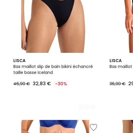
2
2
LISCA
LISCA
Couleurs
Couleurs
Bas maillot slip de bain bikini échancré
Bas maillot
taille basse Iceland
32,83 €
2
46,90 €
-30%
36,90 €