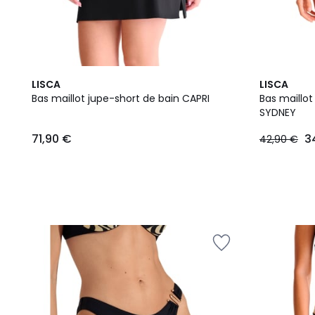
2
LISCA
LISCA
Couleurs
Bas maillot jupe-short de bain CAPRI
Bas maillot
SYDNEY
71,90 €
3
42,90 €