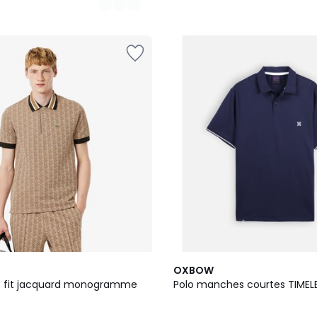
5
2
OXBOW
Couleurs
/
ic fit jacquard monogramme
Polo manches courtes TIMEL
5