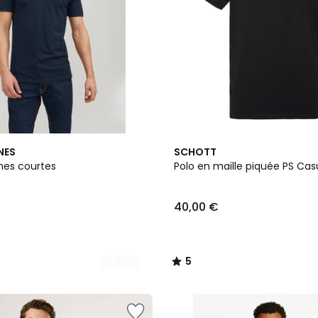
5
NES
SCHOTT
/
es courtes
Polo en maille piquée PS Cas
5
40,00 €
5
/
5