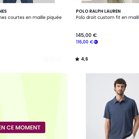
3
4,6
NES
POLO RALPH LAUREN
Couleurs
/ 5
es courtes en maille piquée
Polo droit custom fit en maill
145,00 €
116,00 €
4,6
/
5