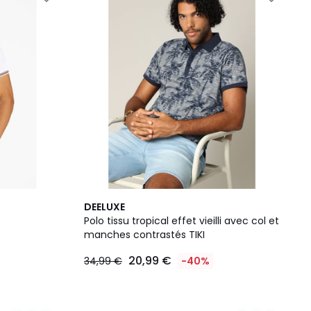
3
DEELUXE
Couleurs
Polo tissu tropical effet vieilli avec col et
manches contrastés TIKI
20,99 €
34,99 €
-40%