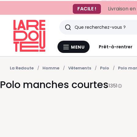
FACILE !
Livraison en
Rechercher
Derniers
Prêt-à-rentrer
MENU
Menu
articles
La
Redoute
vus
La Redoute
Homme
Vêtements
Polo
Polo man
Polo manches courtes
1351