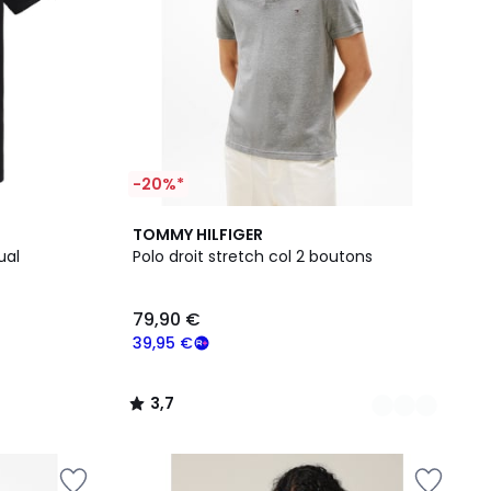
-20%*
7
3,7
TOMMY HILFIGER
Couleurs
/ 5
ual
Polo droit stretch col 2 boutons
79,90 €
39,95 €
3,7
/
5