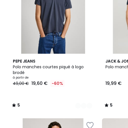
2
5
9
5
PEPE JEANS
JACK & JO
Couleurs
/
Couleurs
/
Polo manches courtes piqué à logo
Polo manch
5
5
brodé
à partir de
19,60 €
19,99 €
49,00 €
-60%
5
5
/
/
5
5