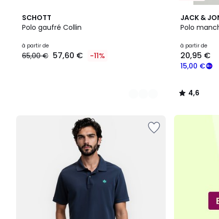
2
25
4,6
SCHOTT
JACK & JO
Couleurs
Couleurs
/ 5
Polo gaufré Collin
Polo manch
Prix
à partir de
à partir de
57,60 €
20,95 €
65,00 €
-11%
à
partir
15,00 €
de
57,60
4,6
€
/
au
5
lieu
de
65,00
€
11%
de
réduction
appliquée.