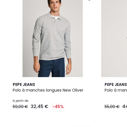
6
2
PEPE JEANS
PEPE JEANS
Couleurs
Couleurs
Polo à manches longues New Oliver
Polo à man
à partir de
32,45 €
4
59,00 €
-45%
55,00 €