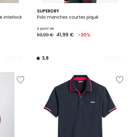
7
3,8
SUPERDRY
Couleurs
/ 5
e interlock
Polo manches courtes piqué
à partir de
41,99 €
59,99 €
-30%
3,8
/
5