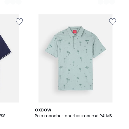
2
OXBOW
Couleurs
ESS
Polo manches courtes imprimé PALMS