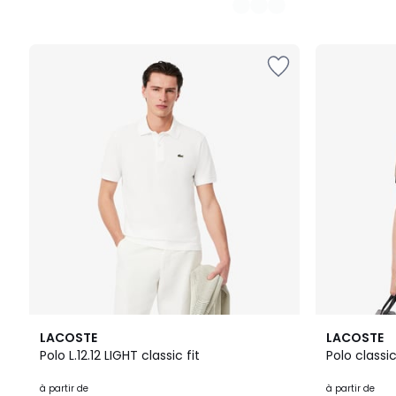
14
5
LACOSTE
LACOSTE
Couleurs
Couleurs
Polo L.12.12 LIGHT classic fit
Polo class
à partir de
à partir de