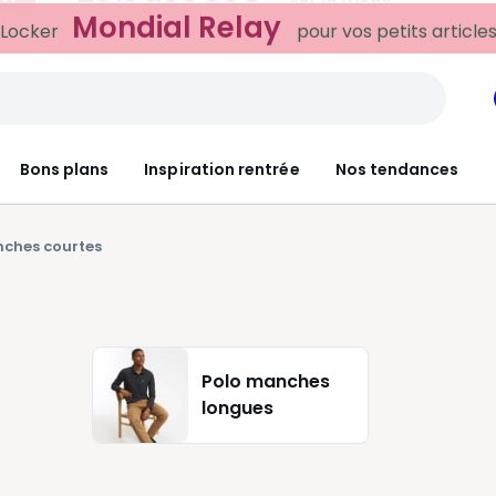
Mondial Relay
 Locker
pour vos petits article
Bons plans
Inspiration rentrée
Nos tendances
ches courtes
Polo manches
longues