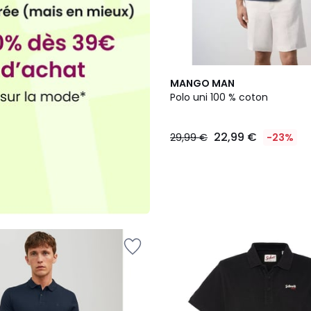
3
MANGO MAN
Couleurs
Polo uni 100 % coton
22,99 €
29,99 €
-23%