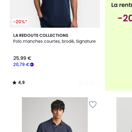
-20%*
3
4,9
LA REDOUTE COLLECTIONS
Couleurs
/ 5
Polo manches courtes, brodé, Signature
25,99 €
20,79 €
4,9
/
5