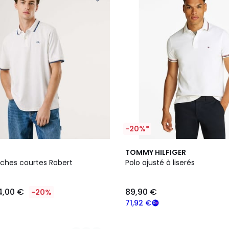
-20%*
2
TOMMY HILFIGER
Couleurs
ches courtes Robert
Polo ajusté à liserés
4,00 €
89,90 €
-20%
71,92 €