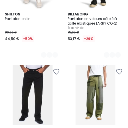
2
SHILTON
5
BILLABONG
Pantalon en lin
Pantalon en velours côtelé à
Couleurs
Couleurs
taille élastiquée LARRY CORD
à partir de
89,00 €
75,95 €
44,50 €
-50%
53,17 €
-29%