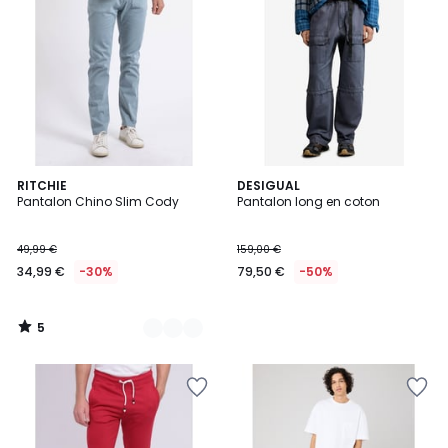
5
6
RITCHIE
DESIGUAL
/
Pantalon Chino Slim Cody
Pantalon long en coton
Couleurs
5
49,99 €
159,00 €
34,99 €
-30%
79,50 €
-50%
5
/
5