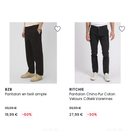
2
BZB
3
RITCHIE
Pantalon en twill ample
Pantalon Chino Pur Coton
Couleurs
Couleurs
Velours Côtelé Varennes
39,99 €
39,99 €
19,99 €
-50%
27,99 €
-30%