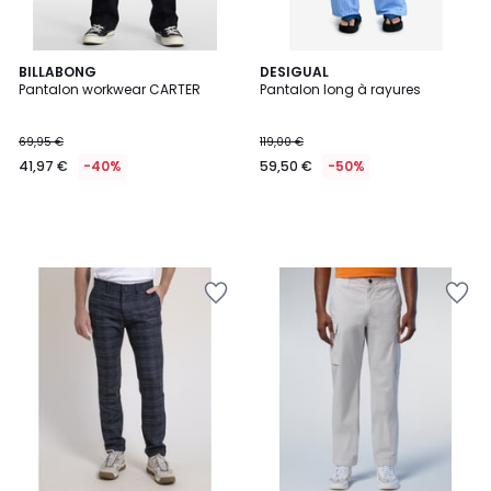
BILLABONG
DESIGUAL
Pantalon workwear CARTER
Pantalon long à rayures
69,95 €
119,00 €
41,97 €
-40%
59,50 €
-50%