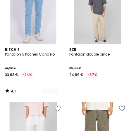
4,1
7
RITCHIE
BZB
/ 5
Pantalon 5 Poches Candelo
Pantalon double pince
Couleurs
44,90 €
39,99 €
33,68 €
-24%
24,99 €
-37%
4,1
/
5