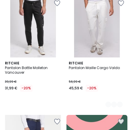
RITCHIE
2
RITCHIE
Pantalon Battle Molleton
Pantalon Maille Cargo Valdo
Couleurs
Vancouver
39,99 €
56,99 €
31,99 €
-20%
45,59 €
-20%