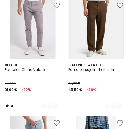
4
6
RITCHIE
3
GALERIES LAFAYETTE
/
Pantalon Chino Valdek
Pantalon sujolin droit en lin
Couleurs
Couleurs
5
39,99 €
65,00 €
31,99 €
-20%
45,50 €
-30%
4
/
5