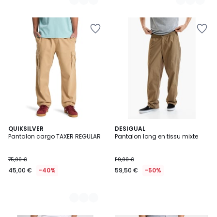
2
QUIKSILVER
DESIGUAL
Pantalon cargo TAXER REGULAR
Pantalon long en tissu mixte
Couleurs
75,00 €
119,00 €
45,00 €
-40%
59,50 €
-50%