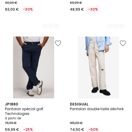
90,00 €
69,99 €
63,00 €
-30%
48,99 €
-30%
2
JP1880
DESIGUAL
Pantalon spécial golf.
Pantalon double taille déchiré
Couleurs
Technologies
à partir de
79,99 €
149,00 €
59,99 €
-25%
74,50 €
-50%