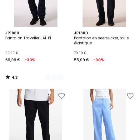
4,3
2
JP1880
JP1880
/ 5
Pantalon Traveller JAI-PI
Pantalon en seersucker, taille
Couleurs
élastique
99,99 €
79,99 €
69,99 €
-30%
55,99 €
-30%
4,3
/
5