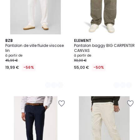
2
BZB
3
ELEMENT
Pantalon de ville fluide viscose
Pantalon baggy BIG CARPENTER
Couleurs
Couleurs
lin
CANVAS
à partir de
à partir de
45,99 €
110,00 €
19,99 €
-56%
55,00 €
-50%