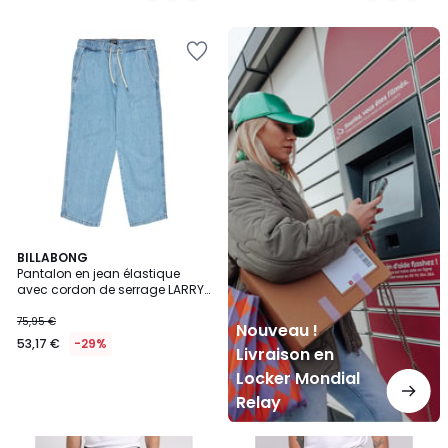
Nouveau
!
Livraison
en
Locker
Mondial
Relay
BILLABONG
Pantalon en jean élastique
avec cordon de serrage LARRY
DENIM
75,95 €
Nouveau !
53,17 €
-29%
Livraison en
Locker Mondial
Relay