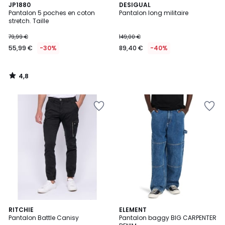
4,8
JP1880
DESIGUAL
/ 5
Pantalon 5 poches en coton
Pantalon long militaire
stretch. Taille
79,99 €
149,00 €
55,99 €
-30%
89,40 €
-40%
4,8
/
5
4
5
3
RITCHIE
ELEMENT
/
/
Pantalon Battle Canisy
Pantalon baggy BIG CARPENTER
Couleurs