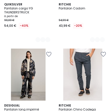
2
QUIKSILVER
2
RITCHIE
Pantalon cargo YG
Pantalon Cadom
Couleurs
Couleurs
THUNDERSTRUCK
à partir de
90,00 €
54,99 €
54,00 €
-40%
43,99 €
-20%
DESIGUAL
RITCHIE
Pantalon long imprimé
Pantalon Chino Codega