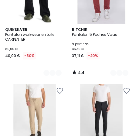
4,4
2
QUIKSILVER
10
RITCHIE
/ 5
Pantalon workwear en toile
Pantalon 5 Poches Vaas
Couleurs
Couleurs
CARPENTER
à partir de
80,00 €
46,39 €
40,00 €
-50%
37,11 €
-20%
4,4
/
5