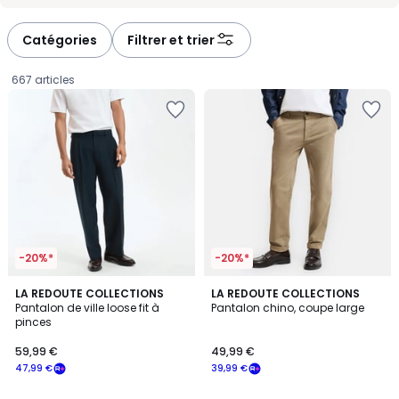
-
-
défiler
défiler
à
à
Catégories
Filtrer et trier
gauche
droite
667 articles
-20%*
-20%*
4
4,5
LA REDOUTE COLLECTIONS
2
LA REDOUTE COLLECTIONS
/
/ 5
Pantalon de ville loose fit à
Pantalon chino, coupe large
Couleurs
5
pinces
59,99
59,99 €
49,99 €
€
47,99 €
39,99 €
souscrivez
à