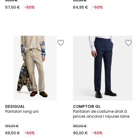
115,00 €
129,90 €
57,50 €
-50%
64,95 €
-50%
DESIGUAL
COMPTOIR GL
Pantalon long uni
Pantalon de costume droit à
pinces ancona r rayures laine
139,00 €
180,00 €
69,50 €
-50%
90,00 €
-50%