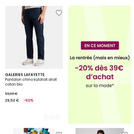
5
5
2
GALERIES LAFAYETTE
Pantalon chino kutdroit droit
Couleurs
coton bio
59,00 €
29,50 €
-50%