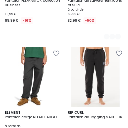
Pantalon FLEXNAMIC®, collection
Pantalon de survêtement Icons
Couleurs
Business
of SURF
à partir de
119,99 €
65,99 €
99,99 €
-16%
32,99 €
-50%
4
ELEMENT
2
RIP CURL
Pantalon cargo RELAX CARGO
Pantalon de Jogging MADE FOR
Couleurs
Couleurs
à partir de