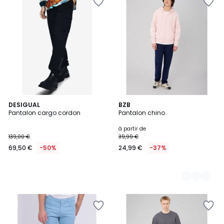
DESIGUAL
3
BZB
Pantalon cargo cordon
Pantalon chino
Couleurs
à partir de
139,00 €
39,99 €
69,50 €
-50%
24,99 €
-37%