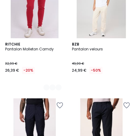
2
RITCHIE
BZB
Pantalon Molleton Camdy
Pantalon velours
Couleurs
32,99 €
49,99 €
26,39 €
-20%
24,99 €
-50%