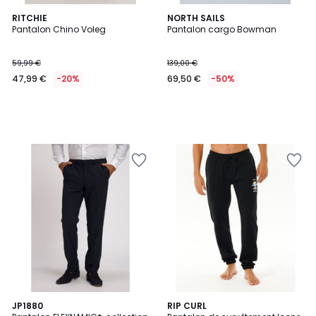
RITCHIE
NORTH SAILS
Pantalon Chino Voleg
Pantalon cargo Bowman
59,99 €
139,00 €
47,99 €
-20%
69,50 €
-50%
JP1880
2
RIP CURL