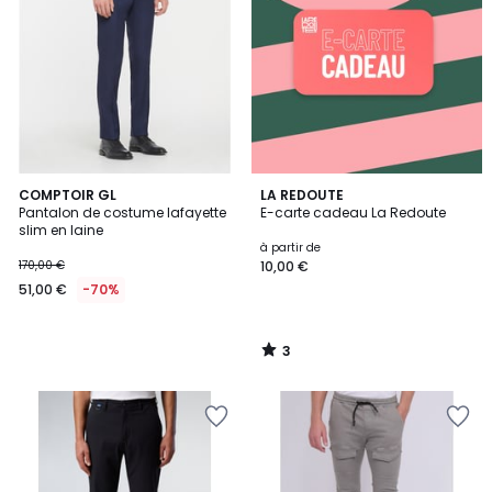
3
COMPTOIR GL
LA REDOUTE
/
Pantalon de costume lafayette
E-carte cadeau La Redoute
5
slim en laine
à partir de
170,00 €
10,00 €
51,00 €
-70%
3
/
5