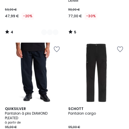
5
5
DENIM
59,99 €
110,00 €
47,99 €
-20%
77,00 €
-30%
4
5
/
/
5
5
2
QUIKSILVER
3
SCHOTT
Pantalon à plis DIAMOND
Pantalon cargo
Couleurs
Couleurs
PLEATED
à partir de
95,00 €
95,00 €