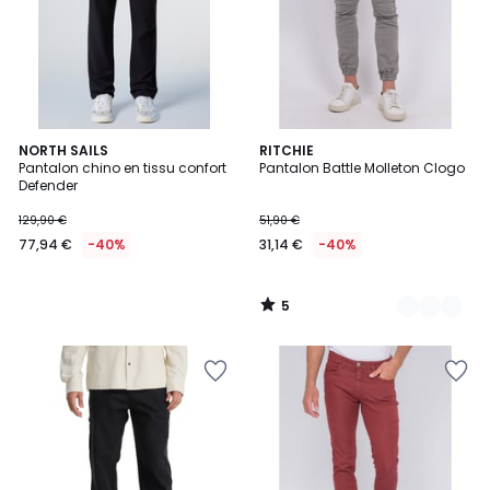
5
NORTH SAILS
3
RITCHIE
/
Pantalon chino en tissu confort
Pantalon Battle Molleton Clogo
Couleurs
5
Defender
129,90 €
51,90 €
77,94 €
-40%
31,14 €
-40%
5
/
5