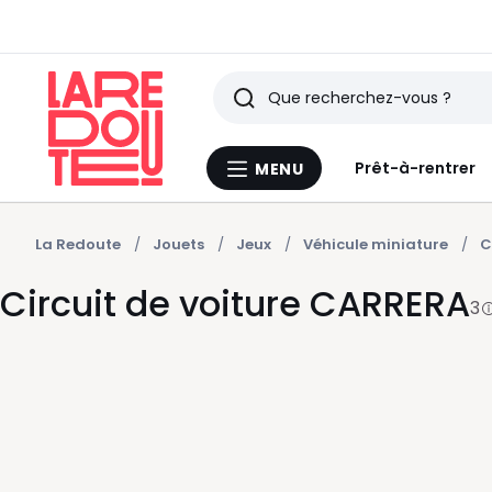
Rechercher
Derniers
Prêt-à-rentrer
MENU
Menu
articles
La
Redoute
vus
La Redoute
Jouets
Jeux
Véhicule miniature
C
Circuit de voiture CARRERA
3