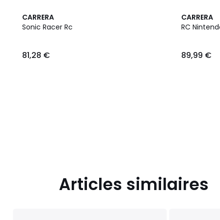
CARRERA
CARRERA
Sonic Racer Rc
RC Nintend
81,28
81,28 €
89,99 €
€.
Articles similaires