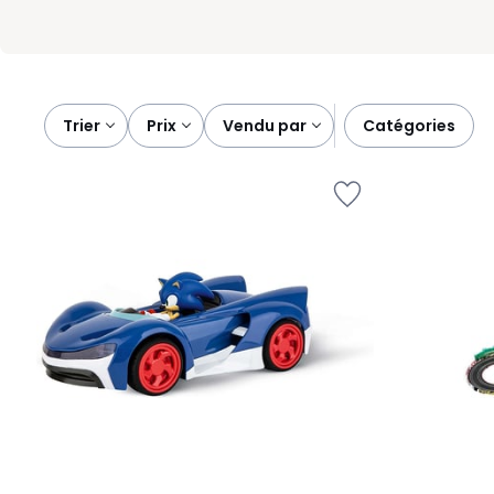
Trier
prix
vendu par
catégories