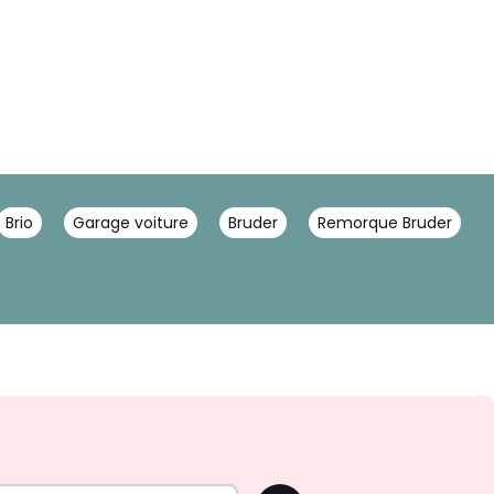
Brio
Garage voiture
Bruder
Remorque Bruder