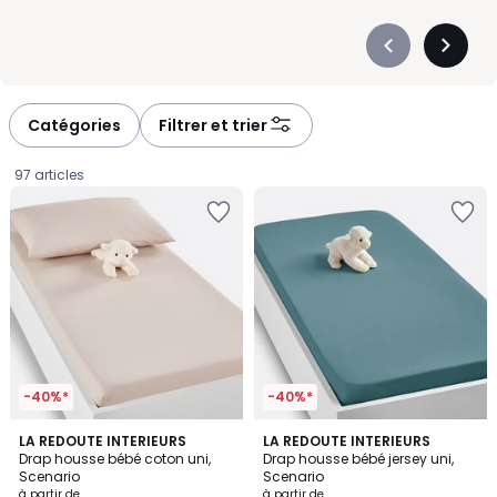
Précédent
Suivan
-
-
défiler
défiler
à
à
Catégories
Filtrer et trier
gauche
droite
97 articles
-40%*
-40%*
4,3
4,4
5
LA REDOUTE INTERIEURS
5
LA REDOUTE INTERIEURS
/ 5
/ 5
Drap housse bébé coton uni,
Drap housse bébé jersey uni,
Couleurs
Couleurs
Scenario
Scenario
Prix
à partir de
à partir de