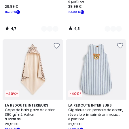
à partir de
29,99 €
39,99 €
15,00 €
23,99 €
4,7
4,5
/
/
5
5
-40%*
-40%*
4,9
LA REDOUTE INTERIEURS
LA REDOUTE INTERIEURS
/ 5
Cape de bain gaze de coton
Gigoteuse en percale de coton,
380 g/m2, Azhar
réversible, imprimé animaux,
PETITE SAVANE
à partir de
à partir de
29,99 €
32,99 €