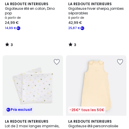
3
3
LA REDOUTE INTERIEURS
LA REDOUTE INTERIEURS
/
/
Gigoteuse été en coton, Dino
Gigoteuse hiver sherpa, jambes
5
5
pop
séparables
à partir de
à partir de
24,99 €
42,99 €
14,99 €
25,87 €
3
3
/
/
5
5
Prix exclusif
-25€* tous les 50€
3,2
LA REDOUTE INTERIEURS
LA REDOUTE INTERIEURS
/ 5
Lot de 2 maxi langes imprimés,
Gigoteuse été personnalisée