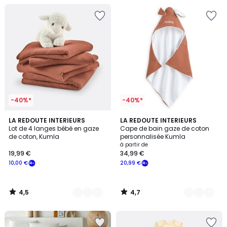
-40%*
-40%*
4,5
4,7
9
LA REDOUTE INTERIEURS
7
LA REDOUTE INTERIEURS
/ 5
/ 5
Lot de 4 langes bébé en gaze
Cape de bain gaze de coton
Couleurs
Couleurs
de coton, Kumla
personnalisée Kumla
à partir de
19,99 €
34,99 €
10,00 €
20,99 €
4,5
4,7
/
/
5
5