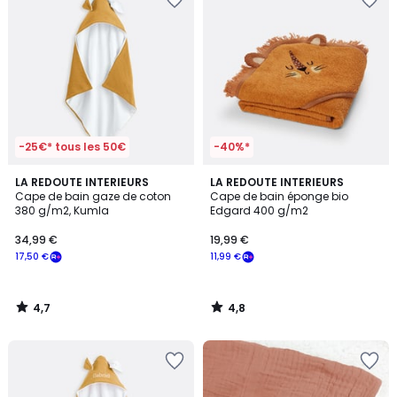
-25€* tous les 50€
-40%*
4,7
4,8
LA REDOUTE INTERIEURS
LA REDOUTE INTERIEURS
/ 5
/ 5
Cape de bain gaze de coton
Cape de bain éponge bio
380 g/m2, Kumla
Edgard 400 g/m2
34,99 €
19,99 €
17,50 €
11,99 €
4,7
4,8
/
/
5
5