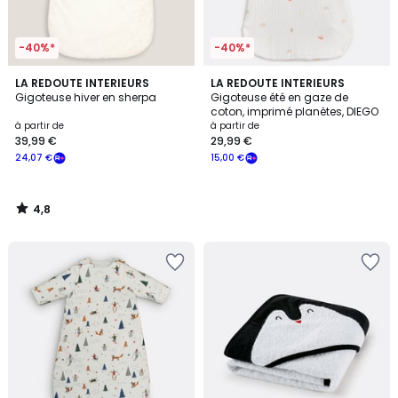
-40%*
-40%*
4,8
LA REDOUTE INTERIEURS
LA REDOUTE INTERIEURS
/ 5
Gigoteuse hiver en sherpa
Gigoteuse été en gaze de
coton, imprimé planètes, DIEGO
à partir de
à partir de
39,99 €
29,99 €
24,07 €
15,00 €
4,8
/
5