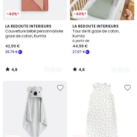
-40%*
-40%*
4,8
4,6
2
LA REDOUTE INTERIEURS
3
LA REDOUTE INTERIEURS
/ 5
/ 5
Couverture bébé personnalisée
Tour de lit gaze de coton,
Couleurs
Couleurs
gaze de coton, Kumla
Kumla
à partir de
42,99 €
44,99 €
25,79 €
27,07 €
4,8
4,6
/
/
5
5