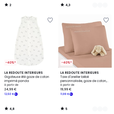
2
4,3
/
/
5
5
-40%*
-40%*
4,8
5
LA REDOUTE INTERIEURS
4
LA REDOUTE INTERIEURS
/ 5
/
Gigoteuse été gaze de coton
Taie d'oreiller bébé
Couleurs
5
imprimé panda
personnalisée, gaze de coton,
Kumla
à partir de
à partir de
24,99 €
19,99 €
12,50 €
11,99 €
4,8
5
/
/