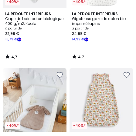
-40%*
-40%*
4,7
4,7
LA REDOUTE INTERIEURS
LA REDOUTE INTERIEURS
/ 5
/ 5
Cape de bain coton biologique
Gigoteuse gaze de coton bio
400 g/m2, Koala
imprimé lapins
à partir de
à partir de
22,99 €
24,99 €
13,79 €
14,99 €
4,7
4,7
/
/
5
5
-40%*
-40%*