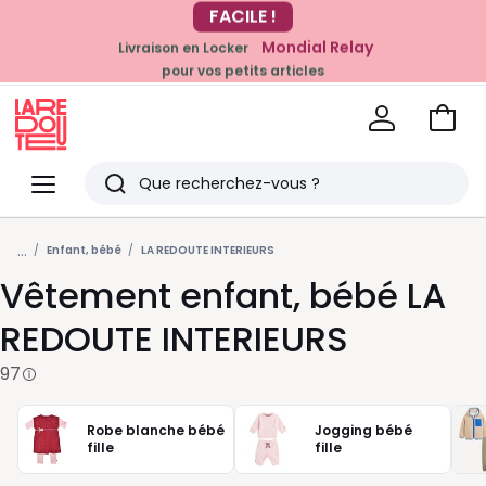
Mondial Relay
Livraison en Locker
EN CE MOMENT
pour vos petits articles
-20% dès 39€*
sur la mode
Voir
mon
La
panie
Redoute
Menu
Rechercher
Derniers
...
articles
Enfant, bébé
LA REDOUTE INTERIEURS
Vêtement enfant, bébé LA
vus
REDOUTE INTERIEURS
97
Robe blanche bébé
Jogging bébé
fille
fille