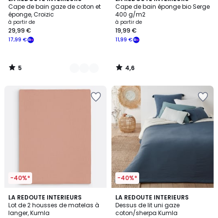
/
/ 5
Cape de bain gaze de coton et
Cape de bain éponge bio Serge
Couleurs
5
éponge, Croizic
400 g/m2
à partir de
à partir de
29,99 €
19,99 €
17,99 €
11,99 €
5
4,6
/
/
5
5
-40%*
-40%*
4,7
4,5
9
LA REDOUTE INTERIEURS
5
LA REDOUTE INTERIEURS
/ 5
/ 5
Lot de 2 housses de matelas à
Dessus de lit uni gaze
Couleurs
Couleurs
langer, Kumla
coton/sherpa Kumla