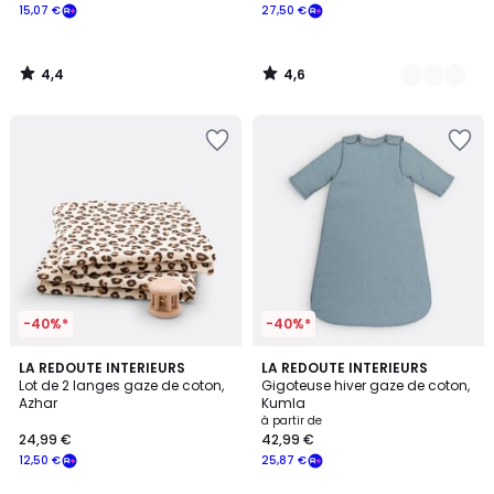
15,07 €
27,50 €
4,4
4,6
/
/
5
5
-40%*
-40%*
3
4,2
LA REDOUTE INTERIEURS
4
LA REDOUTE INTERIEURS
/
/ 5
Lot de 2 langes gaze de coton,
Gigoteuse hiver gaze de coton,
Couleurs
5
Azhar
Kumla
à partir de
24,99 €
42,99 €
12,50 €
25,87 €