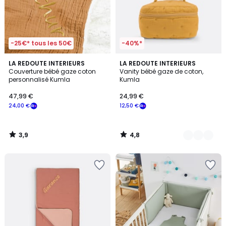
-25€* tous les 50€
-40%*
3,9
4,8
LA REDOUTE INTERIEURS
3
LA REDOUTE INTERIEURS
/ 5
/ 5
Couverture bébé gaze coton
Vanity bébé gaze de coton,
Couleurs
personnalisé Kumla
Kumla
47,99 €
24,99 €
24,00 €
12,50 €
3,9
4,8
/
/
5
5