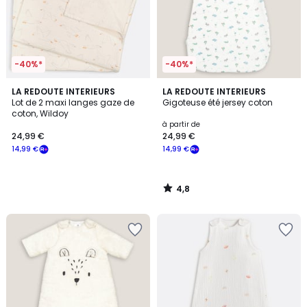
-40%*
-40%*
4,8
LA REDOUTE INTERIEURS
LA REDOUTE INTERIEURS
/ 5
Lot de 2 maxi langes gaze de
Gigoteuse été jersey coton
coton, Wildoy
à partir de
24,99 €
24,99 €
14,99 €
14,99 €
4,8
/
5