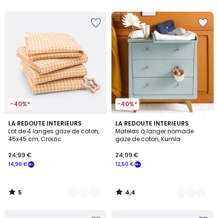
5
5
-40%*
-40%*
5
4,4
2
LA REDOUTE INTERIEURS
3
LA REDOUTE INTERIEURS
/
/ 5
Lot de 4 langes gaze de coton,
Matelas à langer nomade
Couleurs
Couleurs
5
45x45 cm, Croizic
gaze de coton, Kumla
24,99 €
24,99 €
14,99 €
12,50 €
5
4,4
/
/
5
5