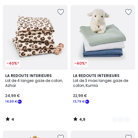
5
5
-40%*
-40%*
4
4,9
LA REDOUTE INTERIEURS
2
LA REDOUTE INTERIEURS
/
/ 5
Lot de 4 langes gaze de coton,
Lot de 3 maxi langes gaze de
Couleurs
5
Azhar
coton, Kumla
24,99 €
22,99 €
14,99 €
13,79 €
4
4,9
/
/
5
5