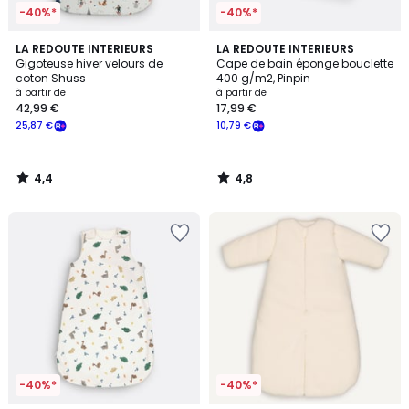
-40%*
-40%*
4,4
4,8
LA REDOUTE INTERIEURS
LA REDOUTE INTERIEURS
/ 5
/ 5
Gigoteuse hiver velours de
Cape de bain éponge bouclette
coton Shuss
400 g/m2, Pinpin
à partir de
à partir de
42,99 €
17,99 €
25,87 €
10,79 €
4,4
4,8
/
/
5
5
-40%*
-40%*