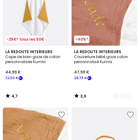
-25€* tous les 50€
-40%*
4,7
3,9
LA REDOUTE INTERIEURS
5
LA REDOUTE INTERIEURS
/ 5
/ 5
Cape de bain gaze de coton
Couverture bébé gaze coton
Couleurs
personnalisée Kumla
personnalisé Kumla
44,99 €
47,99 €
22,50 €
28,79 €
4,7
3,9
/
/
5
5