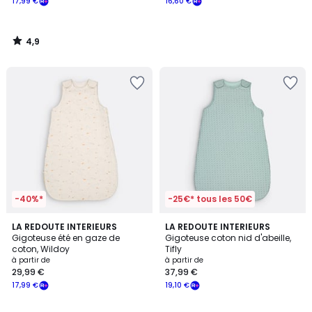
17,99 €
16,60 €
4,9
/
5
-40%*
-25€* tous les 50€
2
4,3
LA REDOUTE INTERIEURS
2
LA REDOUTE INTERIEURS
/
/ 5
Gigoteuse été en gaze de
Gigoteuse coton nid d'abeille,
Couleurs
5
coton, Wildoy
Tifly
à partir de
à partir de
29,99 €
37,99 €
17,99 €
19,10 €