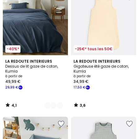
-40%*
-25€* tous les 50€
4,1
3,6
7
LA REDOUTE INTERIEURS
LA REDOUTE INTERIEURS
/ 5
/ 5
Dessus de lit gaze de coton,
Gigoteuse été gaze de coton,
Couleurs
Kumla
Kumla
à partir de
à partir de
49,99 €
34,99 €
29,99 €
17,50 €
4,1
3,6
/
/
5
5