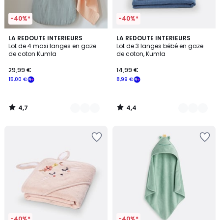
-40%*
-40%*
4,7
4,4
9
LA REDOUTE INTERIEURS
2
LA REDOUTE INTERIEURS
/ 5
/ 5
Lot de 4 maxi langes en gaze
Lot de 3 langes bébé en gaze
Couleurs
Couleurs
de coton Kumla
de coton, Kumla
29,99 €
14,99 €
15,00 €
8,99 €
4,7
4,4
/
/
5
5
-40%*
-40%*