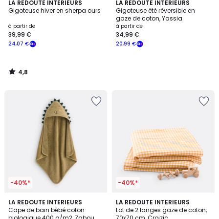
4,8
LA REDOUTE INTERIEURS
LA REDOUTE INTERIEURS
/ 5
Gigoteuse hiver en sherpa ours
Gigoteuse été réversible en
gaze de coton, Yassia
à partir de
à partir de
39,99 €
34,99 €
24,07 €
20,99 €
4,8
/
5
-40%*
-40%*
4,5
LA REDOUTE INTERIEURS
2
LA REDOUTE INTERIEURS
/ 5
Cape de bain bébé coton
Lot de 2 langes gaze de coton,
Couleurs
biologique 400 g/m2, Zabou
70x70 cm, Croizic