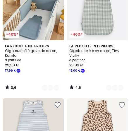
-40%*
-40%*
3,6
4,6
4
LA REDOUTE INTERIEURS
2
LA REDOUTE INTERIEURS
/ 5
/ 5
Gigoteuse été gaze de coton,
Gigoteuse été en coton, Tiny
Couleurs
Couleurs
Kumla
Vichy
à partir de
à partir de
29,99 €
29,99 €
17,99 €
15,00 €
3,6
4,6
/
/
5
5