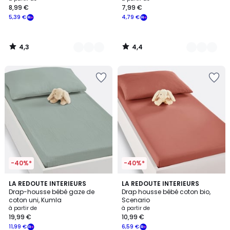
8,99 €
7,99 €
à
5,39 €
4,79 €
partir
de
8,99
4,3
4,4
€
/
/
5
5
souscrivez
à
notre
programme
pour
payer
à
la
place
5,39
€.
-40%*
-40%*
4,9
4,3
4
LA REDOUTE INTERIEURS
4
LA REDOUTE INTERIEURS
/ 5
/ 5
Drap-housse bébé gaze de
Drap housse bébé coton bio,
Couleurs
Couleurs
coton uni, Kumla
Scenario
à partir de
à partir de
19,99 €
10,99 €
11,99 €
6,59 €