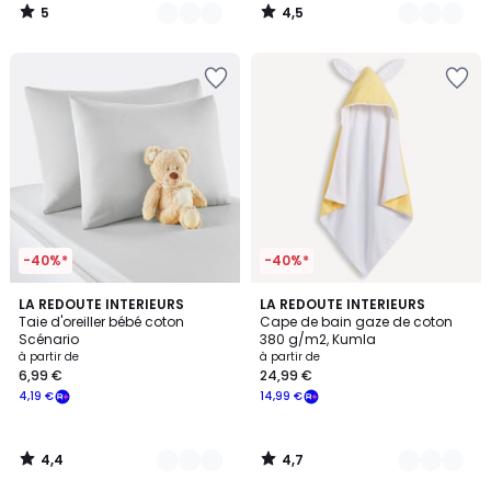
5
4,5
/
/
5
5
-40%*
-40%*
4,4
4,7
5
LA REDOUTE INTERIEURS
7
LA REDOUTE INTERIEURS
/ 5
/ 5
Taie d'oreiller bébé coton
Cape de bain gaze de coton
Couleurs
Couleurs
Scénario
380 g/m2, Kumla
à partir de
à partir de
6,99 €
24,99 €
4,19 €
14,99 €
4,4
4,7
/
/
5
5