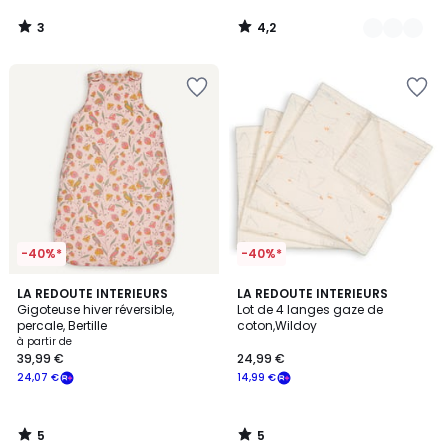
3
4,2
/
/
5
5
-40%*
-40%*
5
5
LA REDOUTE INTERIEURS
LA REDOUTE INTERIEURS
/
/
Gigoteuse hiver réversible,
Lot de 4 langes gaze de
5
5
percale, Bertille
coton,Wildoy
à partir de
39,99 €
24,99 €
24,07 €
14,99 €
5
5
/
/