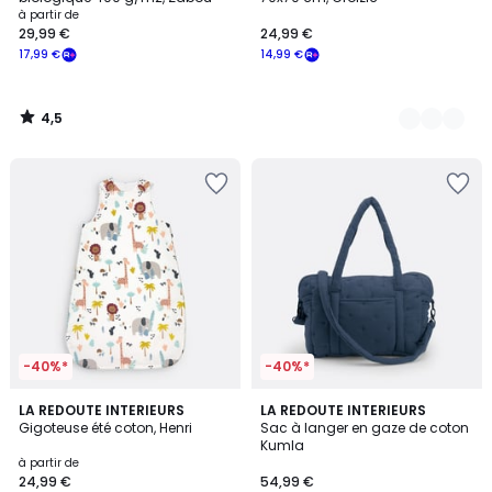
à partir de
29,99 €
24,99 €
17,99 €
14,99 €
4,5
/
5
-40%*
-40%*
4,4
4,6
LA REDOUTE INTERIEURS
3
LA REDOUTE INTERIEURS
/ 5
/ 5
Gigoteuse été coton, Henri
Sac à langer en gaze de coton
Couleurs
Kumla
à partir de
24,99 €
54,99 €