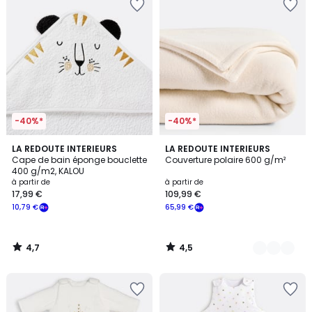
-40%*
-40%*
4,7
4,5
LA REDOUTE INTERIEURS
3
LA REDOUTE INTERIEURS
/ 5
/ 5
Cape de bain éponge bouclette
Couverture polaire 600 g/m²
Couleurs
400 g/m2, KALOU
à partir de
à partir de
17,99 €
109,99 €
10,79 €
65,99 €
4,7
4,5
/
/
5
5