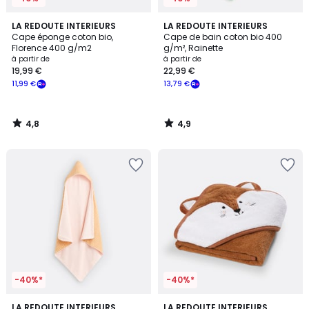
4,8
4,9
LA REDOUTE INTERIEURS
LA REDOUTE INTERIEURS
/ 5
/ 5
Cape éponge coton bio,
Cape de bain coton bio 400
Florence 400 g/m2
g/m², Rainette
à partir de
à partir de
19,99 €
22,99 €
11,99 €
13,79 €
4,8
4,9
/
/
5
5
-40%*
-40%*
5
4,6
2
LA REDOUTE INTERIEURS
LA REDOUTE INTERIEURS