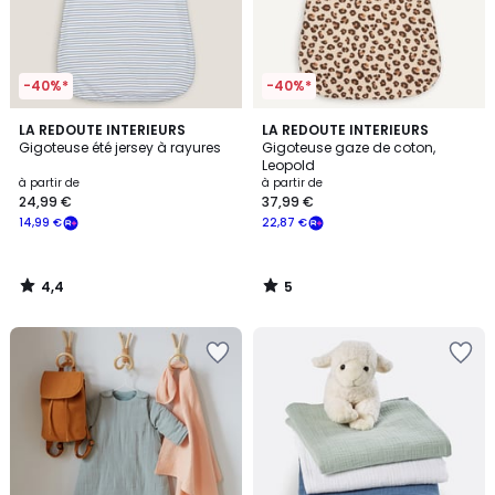
-40%*
-40%*
4,4
5
LA REDOUTE INTERIEURS
LA REDOUTE INTERIEURS
/ 5
/
Gigoteuse été jersey à rayures
Gigoteuse gaze de coton,
5
Leopold
à partir de
à partir de
24,99 €
37,99 €
14,99 €
22,87 €
4,4
5
/
/
5
5