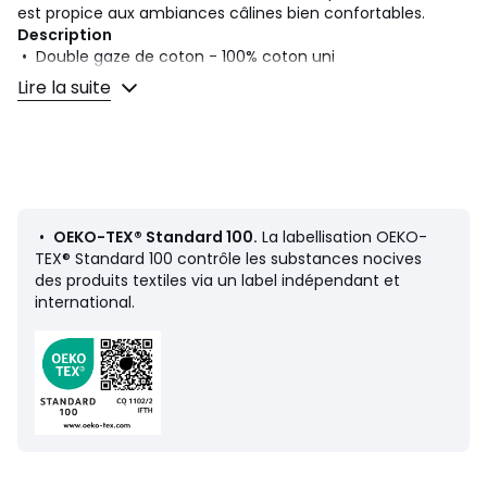
est propice aux ambiances câlines bien confortables.
Description
• Double gaze de coton - 100% coton uni
• Pompons aux 4 coins
Lire la suite
• Finition ourlet
• Lavable en machine à 40°
Dimensions
• 140 x 200 cm
• 180 x 230 cm
• 230 x 250 cm
•
OEKO-TEX® Standard 100.
La labellisation OEKO-
TEX® Standard 100 contrôle les substances nocives
des produits textiles via un label indépendant et
international.
Fiche produit relative aux qualités et caractéristiques
environnementales
• Origine de fabrication (tissage, teinture, confection) :
Chine
Couleurs
Bleu Prusse, Bronze, Vert De Gris, Vert
Eucalyptus, Bleu Cyclades, Blanc, Naturel
Tailles
140x200 cm, 180x230 cm, 230x250 cm