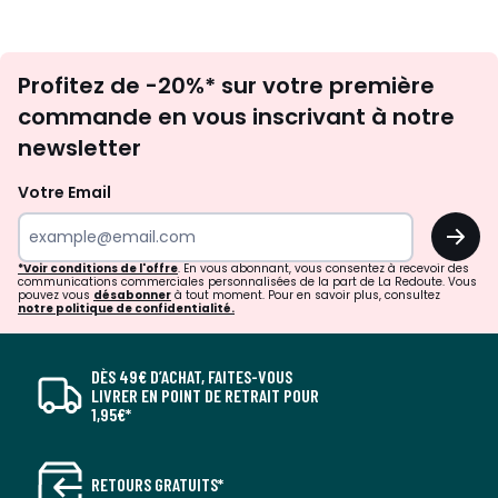
Inscription
Profitez de -20%* sur votre première
newsletter
commande en vous inscrivant à notre
newsletter
Votre Email
OK
*Voir conditions de l'offre
. En vous abonnant, vous consentez à recevoir des
communications commerciales personnalisées de la part de La Redoute. Vous
pouvez vous
désabonner
à tout moment. Pour en savoir plus, consultez
notre politique de confidentialité.
DÈS 49€ D’ACHAT, FAITES-VOUS
LIVRER EN POINT DE RETRAIT POUR
1,95€*
RETOURS GRATUITS*