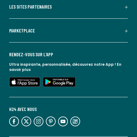
LES SITES PARTENAIRES
MARKETPLACE
RENDEZ-VOUS SUR L'APP
Ultra inspirante, personnalisée, découvrez notre App !
En
savoir plus
lien vers l'app store
lien vers google play
H24 AVEC NOUS
lien vers l'espace réseaux sociaux
lien vers l'espace réseaux sociaux
lien vers l'espace réseaux sociaux
lien vers l'espace réseaux sociaux
lien vers l'espace réseaux sociaux
lien vers le blog la redoute