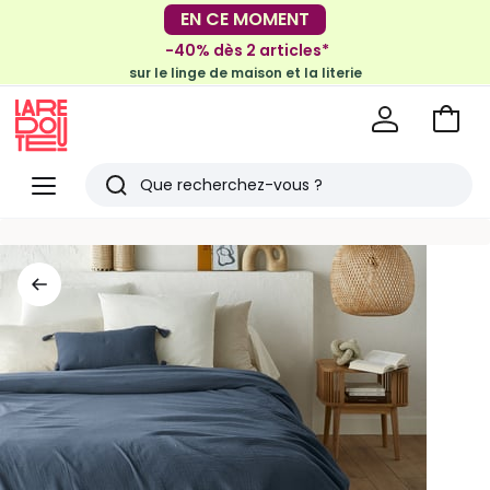
-30€ tous les 100€*
-40% dès 2 articles*
sur le meuble & la déco
sur le linge de maison et la literie
Voir
mon
La
panie
Redoute
Menu
Rechercher
Derniers
articles
vus