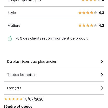
Rapport qualité-prix
4
3
22
Style
4,3
2
Style
4,3
17
1
16
Matière
4,2
Matière
4,2
76% des clients
recommandent ce produit
76% des clients recommandent ce produit
Voir le détail de la note
Du plus récent au plus ancien
Toutes les notes
Français
18/07/2026
Légère et douce