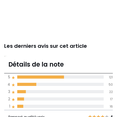
Les derniers avis sur cet article
4,1
Détails de la note
(226)
moyenne des avis
5
121
dans toutes les
4
50
langues
3
22
Informations,
2
17
La Redoute s'engage
1
16
Rapport
5
121
4
qualité-prix
4
50