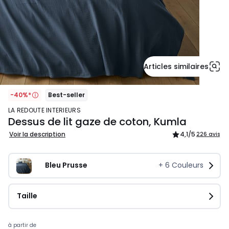
Articles similaires
-40%*
Best-seller
LA REDOUTE INTERIEURS
Dessus de lit gaze de coton, Kumla
Voir la description
4,1
/5
226 avis
Bleu Prusse
+
6
Couleurs
Taille
Prix
à partir de