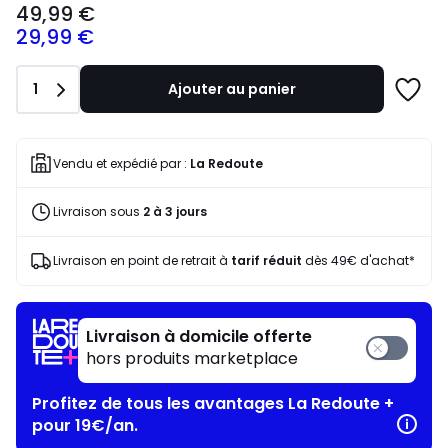
49,99 €
à
29,99 €
partir
de
49,99
Quantité
1
Ajouter au panier
€
Ajoute
souscrivez
à
à
une
notre
liste
Vendu et expédié par :
La Redoute
programme
pour
Livraison sous
2 à 3 jours
payer
à
la
Livraison en point de retrait à
tarif réduit
dès 49€ d'achat*
place
29,99
€.
Livraison à domicile offerte
hors produits marketplace
Profitez de tous les avantages La Redoute +
pour 19€/an.