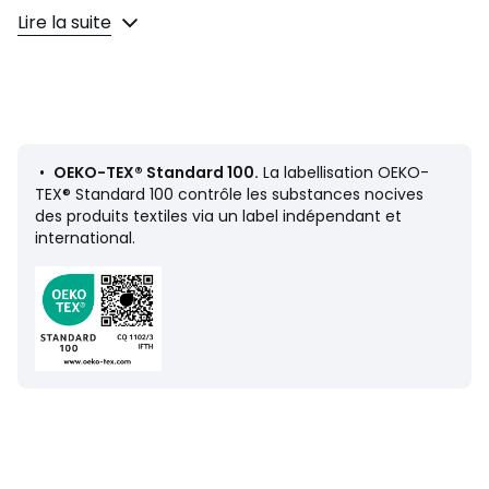
Dimensions
Lire la suite
• 140 x 170 cm
Fiche produit relative aux qualités et caractéristiques
environnementales
•
OEKO-TEX® Standard 100.
La labellisation OEKO-
• Origine de fabrication (tissage, teinture, confection) :
TEX® Standard 100 contrôle les substances nocives
Chine
des produits textiles via un label indépendant et
international.
Couleurs
Craie, Bleu Cyclades, Blanc, Naturel, Café Au
Lait
Tailles
Taille Unique
Caractéristiques environnementales de l’emballage
En savoir plus sur nos emballages