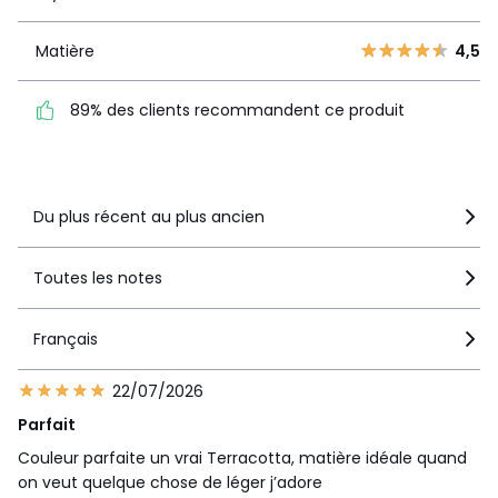
1
6
Matière
4,5
Matière
4,5
89% des clients
recommandent ce produit
89% des clients recommandent ce produit
Voir le détail de la note
Du plus récent au plus ancien
Toutes les notes
Français
22/07/2026
Parfait
Couleur parfaite un vrai Terracotta, matière idéale quand
on veut quelque chose de léger j’adore