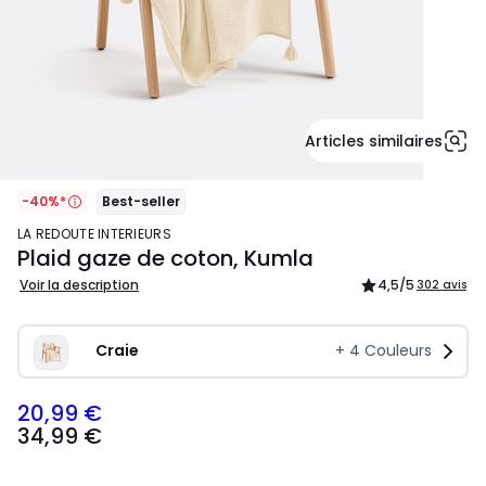
Articles similaires
-40%*
Best-seller
LA REDOUTE INTERIEURS
Plaid gaze de coton, Kumla
Voir la description
4,5
/5
302 avis
Craie
+
4
Couleurs
20,99 €
34,99
34,99 €
€
souscrivez
à