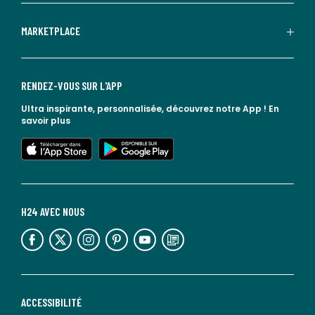
MARKETPLACE
RENDEZ-VOUS SUR L'APP
Ultra inspirante, personnalisée, découvrez notre App !
En
savoir plus
lien vers l'app store
lien vers google play
H24 AVEC NOUS
lien vers l'espace réseaux sociaux
lien vers l'espace réseaux sociaux
lien vers l'espace réseaux sociaux
lien vers l'espace réseaux sociaux
lien vers l'espace réseaux sociaux
lien vers le blog la redoute
ACCESSIBILITÉ