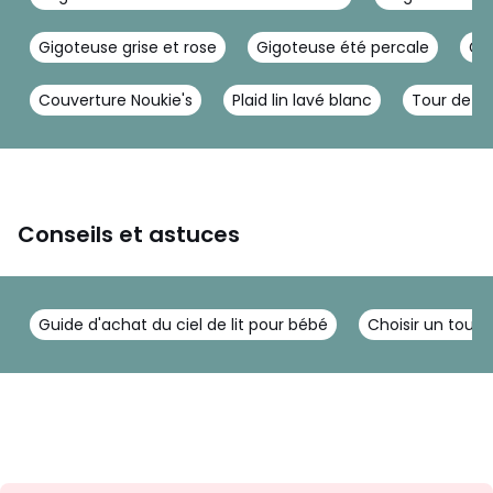
Gigoteuse grise et rose
Gigoteuse été percale
Gi
Couverture Noukie's
Plaid lin lavé blanc
Tour de lit
Conseils et astuces
Guide d'achat du ciel de lit pour bébé
Choisir un tour d