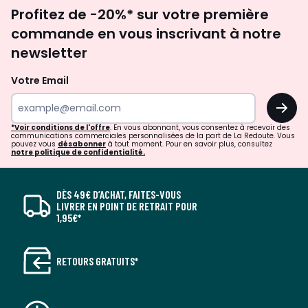
Inscription
Profitez de -20%* sur votre première
newsletter
commande en vous inscrivant à notre
newsletter
Votre Email
OK
*Voir conditions de l'offre
. En vous abonnant, vous consentez à recevoir des
communications commerciales personnalisées de la part de La Redoute. Vous
pouvez vous
désabonner
à tout moment. Pour en savoir plus, consultez
notre politique de confidentialité.
DÈS 49€ D’ACHAT, FAITES-VOUS
LIVRER EN POINT DE RETRAIT POUR
1,95€*
RETOURS GRATUITS*