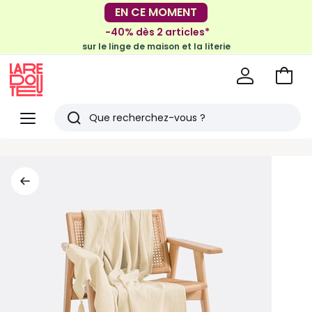
-30€ tous les 100€*
EN CE MOMENT
sur le meuble & la déco
-40% dès 2 articles*
sur le linge de maison et la literie
Voir
mon
La
panie
Redoute
Menu
Rechercher
Derniers
articles
vus