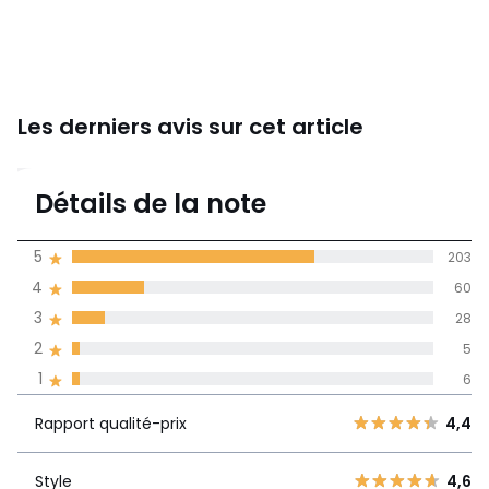
Les derniers avis sur cet article
4,5
Détails de la note
(302)
moyenne des avis
5
203
dans toutes les
4
60
langues
3
28
Informations,
2
5
La Redoute s'engage
1
6
Rapport
5
203
4,4
qualité-prix
4
60
Rapport qualité-prix
4,4
3
28
Style
4,6
2
Style
4,6
5