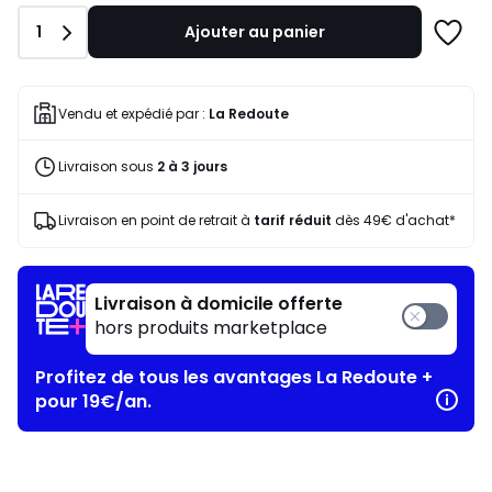
notre
Quantité
1
Ajouter au panier
programme
Ajoute
pour
à
payer
une
à
liste
Vendu et expédié par :
La Redoute
la
place
Livraison sous
2 à 3 jours
20,99
€.
Livraison en point de retrait à
tarif réduit
dès 49€ d'achat*
Livraison à domicile offerte
hors produits marketplace
Profitez de tous les avantages La Redoute +
pour 19€/an.