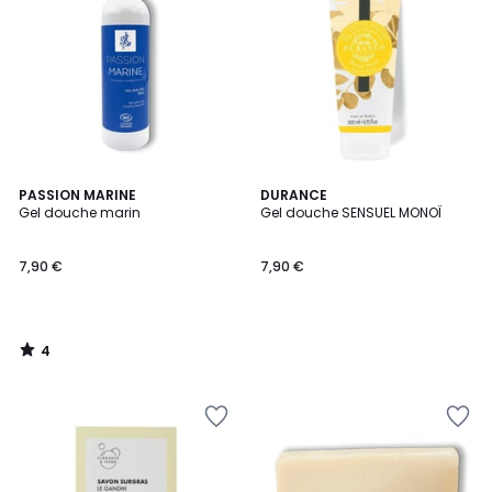
4
PASSION MARINE
DURANCE
/
Gel douche marin
Gel douche SENSUEL MONOÏ
5
7,90 €
7,90 €
4
/
5