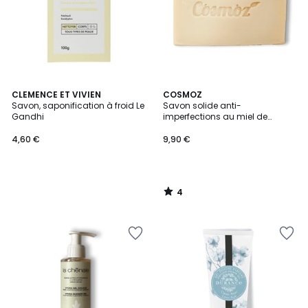
4
CLEMENCE ET VIVIEN
COSMOZ
/
Savon, saponification à froid Le
Savon solide anti-
5
Gandhi
imperfections au miel de
Manuka bio
4,60 €
9,90 €
4
/
5