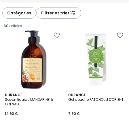
-
-
défiler
défiler
à
à
Catégories
Filtrer et trier
gauche
droite
60 articles
DURANCE
DURANCE
Savon liquide MANDARINE &
Gel douche PATCHOULI D'ORIENT
GRENADE
14,90
14,90 €
7,90 €
€.