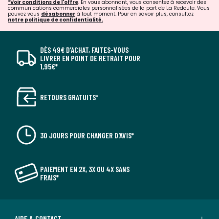
*Voir conditions de l'offre
. En vous abonnant, vous consentez à recevoir des
communications commerciales personnalisées de la part de La Redoute. Vous
pouvez vous
désabonner
à tout moment. Pour en savoir plus, consultez
notre politique de confidentialité.
DÈS 49€ D’ACHAT, FAITES-VOUS
LIVRER EN POINT DE RETRAIT POUR
1,95€*
RETOURS GRATUITS*
30 JOURS POUR CHANGER D'AVIS*
PAIEMENT EN 2X, 3X OU 4X SANS
FRAIS*
AIDE & CONTACT