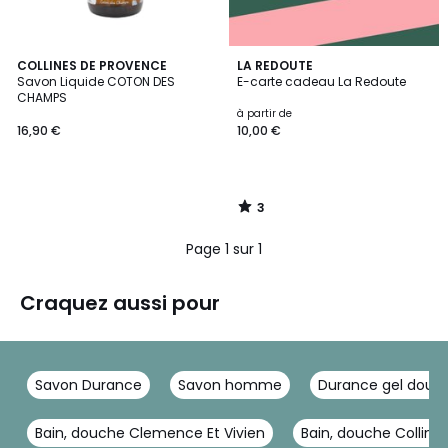
3
COLLINES DE PROVENCE
LA REDOUTE
/
Savon Liquide COTON DES
E-carte cadeau La Redoute
5
CHAMPS
à partir de
16,90 €
10,00 €
3
/
5
Page 1 sur 1
Craquez aussi pour
Savon Durance
Savon homme
Durance gel douc
Bain, douche Clemence Et Vivien
Bain, douche Colline