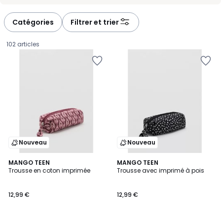
-
-
défiler
défiler
à
à
Catégories
Filtrer et trier
gauche
droite
102 articles
Nouveau
Nouveau
MANGO TEEN
MANGO TEEN
Trousse en coton imprimée
Trousse avec imprimé à pois
12,99
12,99 €
12,99 €
€.