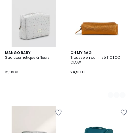
MANGO BABY
7
OH MY BAG
Sac cosmétique à fleurs
Trousse en cuir irisé TICTOC
Couleurs
GLOW
15,99 €
24,90 €