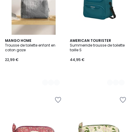
2
MANGO HOME
3
AMERICAN TOURISTER
Trousse de toilette enfant en
Summerride trousse de toilette
Couleurs
Couleurs
coton gaze
taille S
22,99 €
44,95 €