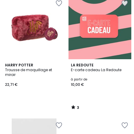
3
HARRY POTTER
LA REDOUTE
/
Trousse de maquillage et
E-carte cadeau La Redoute
5
miroir
à partir de
22,71 €
10,00 €
3
/
5