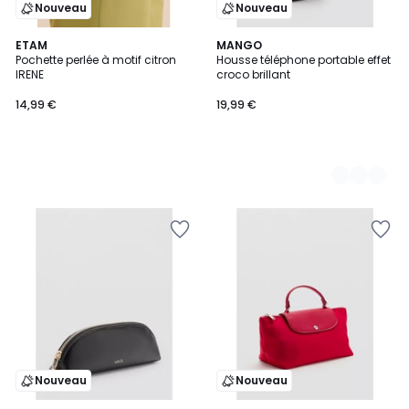
Nouveau
Nouveau
ETAM
2
MANGO
Pochette perlée à motif citron
Housse téléphone portable effet
Couleurs
IRENE
croco brillant
14,99 €
19,99 €
Nouveau
Nouveau