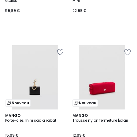
étoiles
MINI
59,99 €
22,99 €
Nouveau
Nouveau
2
MANGO
2
MANGO
Porte-clés mini sac à rabat
Trousse nylon fermeture Éclair
Couleurs
Couleurs
15,99 €
12,99 €