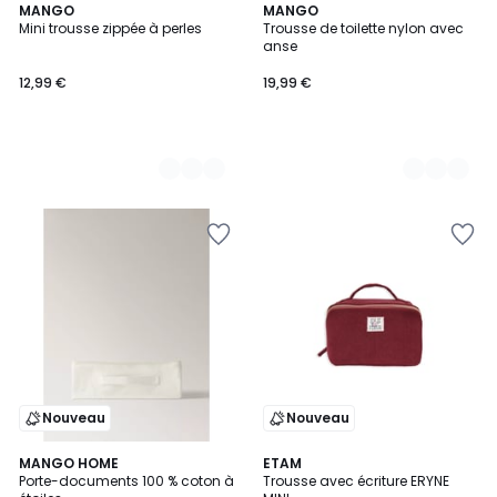
2
MANGO
2
MANGO
Mini trousse zippée à perles
Trousse de toilette nylon avec
Couleurs
Couleurs
anse
12,99 €
19,99 €
Nouveau
Nouveau
MANGO HOME
ETAM
Porte-documents 100 % coton à
Trousse avec écriture ERYNE