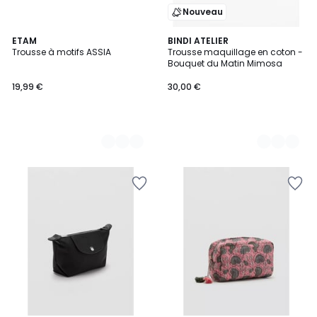
Nouveau
2
ETAM
4
BINDI ATELIER
Trousse à motifs ASSIA
Trousse maquillage en coton -
Couleurs
Couleurs
Bouquet du Matin Mimosa
19,99 €
30,00 €