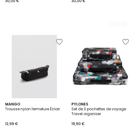
30,00 €
30,00 €
MANGO
11
PYLONES
Trousse nylon fermeture Éclair
Set de 3 pochettes de voyage
Couleurs
Travel organizer
12,99 €
19,90 €