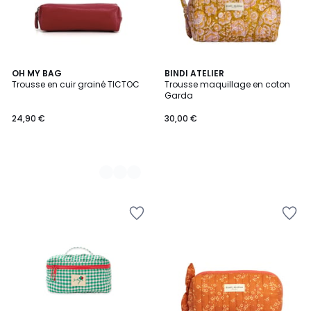
5
OH MY BAG
BINDI ATELIER
Trousse en cuir grainé TICTOC
Trousse maquillage en coton
Couleurs
Garda
24,90 €
30,00 €