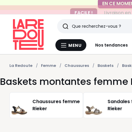
FACILE !
Livraison en
Rechercher
Derniers
Nos tendances
MENU
Menu
articles
La
Redoute
vus
La Redoute
Femme
Chaussures
Baskets
Bask
Baskets montantes femme 
Chaussures femme
Sandales
Rieker
Rieker