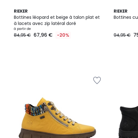
RIEKER
RIEKER
Bottines léopard et beige à talon plat et
Bottines cui
à lacets avec zip latéral doré
Prix
à partir de
67,96 €
7
84,95 €
-20%
94,95 €
à
partir
de
67,96
€
au
lieu
de
84,95
€
20%
de
réduction
appliquée.