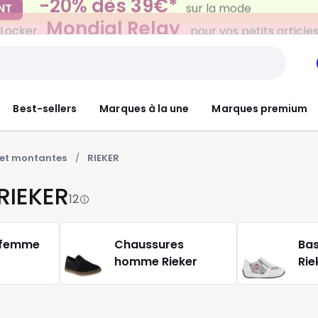
Mondial Relay
 Locker
pour vos petits article
Best-sellers
Marques à la une
Marques premium
et montantes
RIEKER
RIEKER
12
 femme
Chaussures
Ba
homme Rieker
Rie