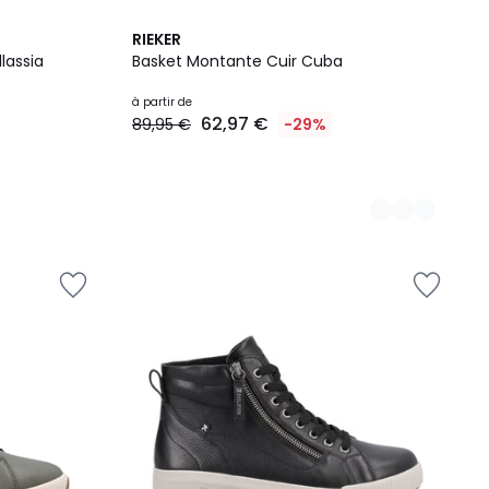
2
RIEKER
Couleurs
lassia
Basket Montante Cuir Cuba
à partir de
62,97 €
89,95 €
-29%