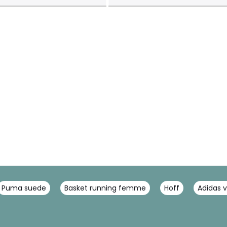
Puma suede
Basket running femme
Hoff
Adidas v