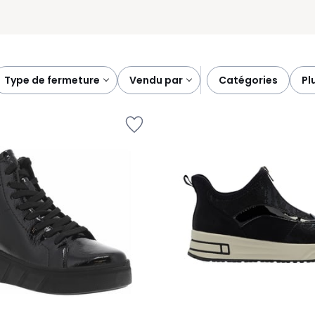
type de fermeture
vendu par
catégories
p