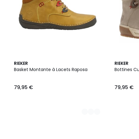
2
2
RIEKER
RIEKER
Couleurs
Couleurs
Basket Montante à Lacets Raposa
Bottines Cu
79,95 €
79,95 €