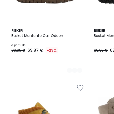
3
RIEKER
RIEKER
Couleurs
Basket Montante Cuir Odeon
Basket Mon
à partir de
69,97 €
6
99,95 €
-29%
89,95 €