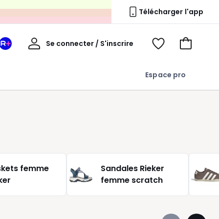
s
Télécharger l'app
Mon
Se connecter / S'inscrire
Mon
Voir
Voir
compte
espace
mes
mon
La
favoris
panier
Espace pro
Redoute
+
skets femme
Sandales Rieker
ker
femme scratch