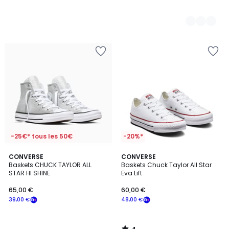
-25€* tous les 50€
-20%*
4
CONVERSE
CONVERSE
/
Baskets CHUCK TAYLOR ALL
Baskets Chuck Taylor All Star
5
STAR HI SHINE
Eva Lift
65,00 €
60,00 €
39,00 €
48,00 €