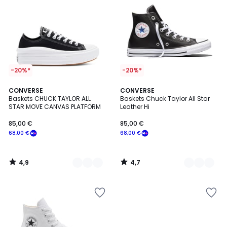
-20%*
-20%*
4,9
4,7
2
CONVERSE
2
CONVERSE
/ 5
/ 5
Baskets CHUCK TAYLOR ALL
Baskets Chuck Taylor All Star
Couleurs
Couleurs
STAR MOVE CANVAS PLATFORM
Leather Hi
85,00 €
85,00 €
68,00 €
68,00 €
4,9
4,7
/
/
5
5