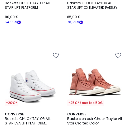
Baskets CHUCK TAYLOR ALL
Baskets CHUCK TAYLOR ALL
STAR LIFT PLATFORM
STAR LIFT OX ELEVATED PAISLEY
90,00 €
85,00 €
54,00 €
76,50 €
-20%*
-25€* tous les 50€
4,7
2
CONVERSE
CONVERSE
/ 5
Baskets CHUCK TAYLOR ALL
Baskets en cuir Chuck Taylor All
Couleurs
STAR EVA LIFT PLATFORM
Star Crafted Color