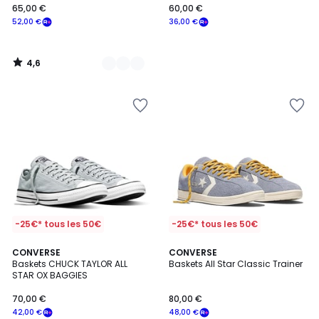
65,00 €
60,00 €
52,00 €
36,00 €
4,6
/
5
-25€* tous les 50€
-25€* tous les 50€
2
CONVERSE
3
CONVERSE
Baskets CHUCK TAYLOR ALL
Baskets All Star Classic Trainer
Couleurs
Couleurs
STAR OX BAGGIES
70,00 €
80,00 €
42,00 €
48,00 €