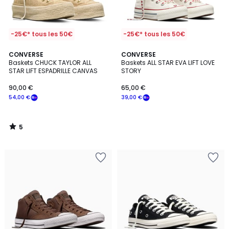
-25€* tous les 50€
-25€* tous les 50€
5
CONVERSE
CONVERSE
/
Baskets CHUCK TAYLOR ALL
Baskets ALL STAR EVA LIFT LOVE
5
STAR LIFT ESPADRILLE CANVAS
STORY
90,00 €
65,00 €
54,00 €
39,00 €
5
/
5