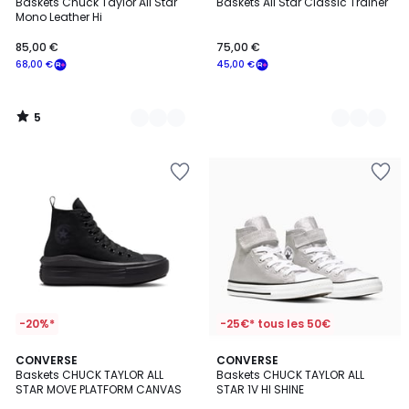
/
Baskets Chuck Taylor All Star
Baskets All Star Classic Trainer
Couleurs
Couleurs
5
Mono Leather Hi
85,00 €
75,00 €
68,00 €
45,00 €
5
/
5
-20%*
-25€* tous les 50€
4,6
3
CONVERSE
CONVERSE
/ 5
Baskets CHUCK TAYLOR ALL
Baskets CHUCK TAYLOR ALL
Couleurs
STAR MOVE PLATFORM CANVAS
STAR 1V HI SHINE