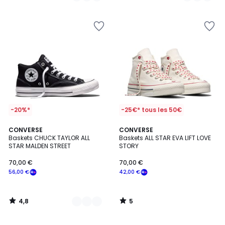
5
5
-20%*
-25€* tous les 50€
4,8
5
2
CONVERSE
CONVERSE
/ 5
/
Baskets CHUCK TAYLOR ALL
Baskets ALL STAR EVA LIFT LOVE
Couleurs
5
STAR MALDEN STREET
STORY
70,00 €
70,00 €
56,00 €
42,00 €
4,8
5
/
/
5
5