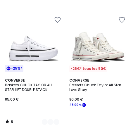
-25%*
-25€* tous les 50€
5
3
CONVERSE
CONVERSE
/
Baskets CHUCK TAYLOR ALL
Baskets Chuck Taylor All Star
Couleurs
5
STAR LIFT DOUBLE STACK
Love Story
PLATFORM CANVAS
85,00 €
80,00 €
48,00 €
5
/
5