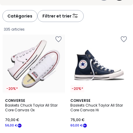
faciles à associer et toujours dans le ton. Nous vous aidons à
-
-
trouver la paire qui colle à votre style, du modèle iconique aux
défiler
défiler
déclinaisons les plus actuelles.
à
à
Catégories
Filtrer et trier
gauche
droite
335 articles
-20%*
-20%*
4,7
4,6
7
CONVERSE
7
CONVERSE
/ 5
/ 5
Baskets Chuck Taylor All Star
Baskets Chuck Taylor All Star
Couleurs
Couleurs
Core Canvas Ox
Core Canvas Hi
70,00
70,00 €
75,00 €
€
56,00 €
60,00 €
souscrivez