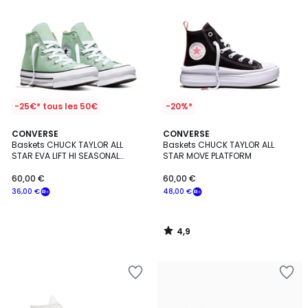
-25€* tous les 50€
-20%*
4,9
CONVERSE
CONVERSE
/ 5
Baskets CHUCK TAYLOR ALL
Baskets CHUCK TAYLOR ALL
STAR EVA LIFT HI SEASONAL
STAR MOVE PLATFORM
COLOR
60,00 €
60,00 €
36,00 €
48,00 €
4,9
/
5