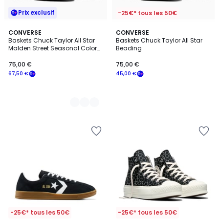
Prix exclusif
-25€* tous les 50€
2
CONVERSE
CONVERSE
Baskets Chuck Taylor All Star
Baskets Chuck Taylor All Star
Couleurs
Malden Street Seasonal Color
Beading
Canvas
75,00 €
75,00 €
67,50 €
45,00 €
-25€* tous les 50€
-25€* tous les 50€