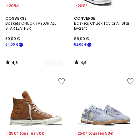
-20%*
-20%*
4,5
4,9
4
CONVERSE
CONVERSE
/ 5
/ 5
Baskets CHUCK TAYLOR ALL
Baskets Chuck Taylor All Star
Couleurs
STAR LEATHER
Eva Lift
80,00 €
65,00 €
64,00 €
52,00 €
4,5
4,9
/
/
5
5
-25€* tous les 50€
-25€* tous les 50€