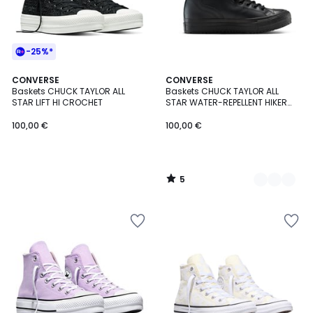
-25%*
5
CONVERSE
3
CONVERSE
/
Baskets CHUCK TAYLOR ALL
Baskets CHUCK TAYLOR ALL
Couleurs
5
STAR LIFT HI CROCHET
STAR WATER-REPELLENT HIKER
BOOT
100,00 €
100,00 €
5
/
5