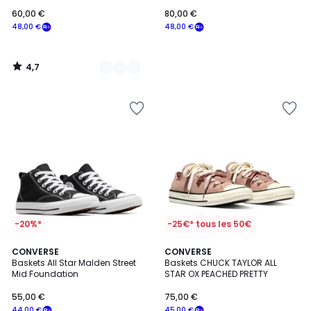
CANVAS
60,00 €
80,00 €
48,00 €
48,00 €
4,7
/
5
-20%*
-25€* tous les 50€
5
CONVERSE
CONVERSE
/
Baskets All Star Malden Street
Baskets CHUCK TAYLOR ALL
5
Mid Foundation
STAR OX PEACHED PRETTY
55,00 €
75,00 €
44,00 €
45,00 €