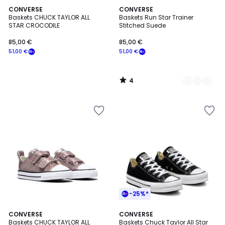
4
CONVERSE
2
CONVERSE
/
Baskets CHUCK TAYLOR ALL
Baskets Run Star Trainer
Couleurs
5
STAR CROCODILE
Stitched Suede
85,00 €
85,00 €
51,00 €
51,00 €
4
/
5
-25%*
4,5
CONVERSE
CONVERSE
/ 5
Baskets CHUCK TAYLOR ALL
Baskets Chuck Taylor All Star