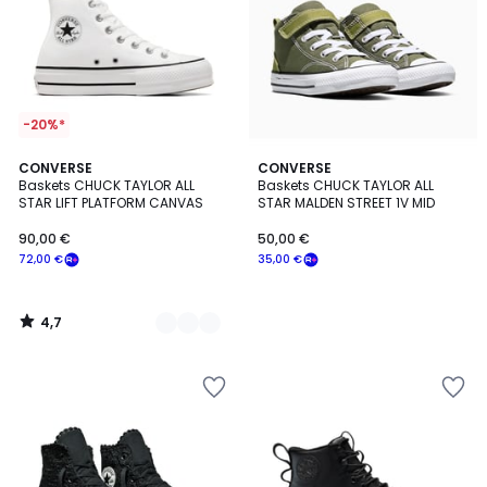
-20%*
4,7
3
CONVERSE
CONVERSE
/ 5
Baskets CHUCK TAYLOR ALL
Baskets CHUCK TAYLOR ALL
Couleurs
STAR LIFT PLATFORM CANVAS
STAR MALDEN STREET 1V MID
90,00 €
50,00 €
72,00 €
35,00 €
4,7
/
5