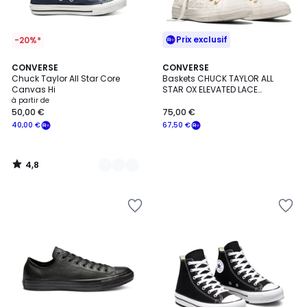
Prix exclusif
-20%*
4,8
6
CONVERSE
CONVERSE
/ 5
Chuck Taylor All Star Core
Baskets CHUCK TAYLOR ALL
Couleurs
Canvas Hi
STAR OX ELEVATED LACE
MATERIAL
à partir de
50,00 €
75,00 €
40,00 €
67,50 €
4,8
/
5