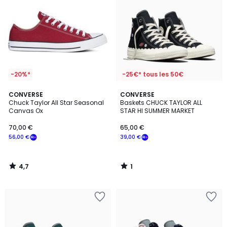
-20%*
-25€* tous les 50€
4,7
1
CONVERSE
CONVERSE
/ 5
/
Chuck Taylor All Star Seasonal
Baskets CHUCK TAYLOR ALL
5
Canvas Ox
STAR HI SUMMER MARKET
70,00 €
65,00 €
56,00 €
39,00 €
4,7
1
/
/
5
5