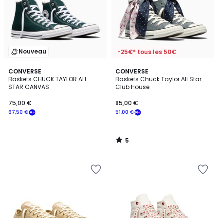
Nouveau
-25€* tous les 50€
5
CONVERSE
CONVERSE
/
Baskets CHUCK TAYLOR ALL
Baskets Chuck Taylor All Star
5
STAR CANVAS
Club House
75,00 €
85,00 €
67,50 €
51,00 €
5
/
5