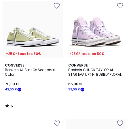
-25€* tous les 50€
-25€* tous les 50€
5
CONVERSE
CONVERSE
/
Baskets All Star Ox Seasonal
Baskets CHUCK TAYLOR ALL
5
Color
STAR EVA LIFT HI BUBBLY FLORAL
70,00 €
65,00 €
42,00 €
39,00 €
5
/
5