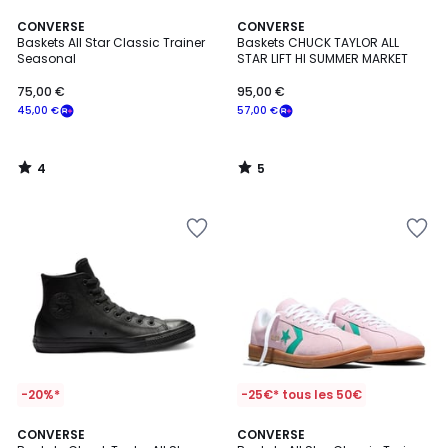
4
5
CONVERSE
CONVERSE
/
/
Baskets All Star Classic Trainer
Baskets CHUCK TAYLOR ALL
5
5
Seasonal
STAR LIFT HI SUMMER MARKET
75,00 €
95,00 €
45,00 €
57,00 €
4
5
/
/
5
5
-20%*
-25€* tous les 50€
5
2
CONVERSE
2
CONVERSE