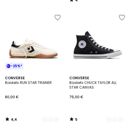
4
/
5
-25%*
4,4
5
2
CONVERSE
2
CONVERSE
/ 5
/
Baskets RUN STAR TRAINER
Baskets CHUCK TAYLOR ALL
Couleurs
Couleurs
5
STAR CANVAS
80,00 €
75,00 €
4,4
5
/
/
5
5