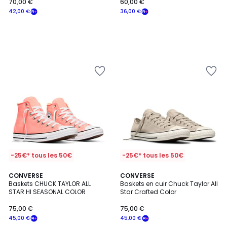
70,00 €
60,00 €
42,00 €
36,00 €
-25€* tous les 50€
-25€* tous les 50€
CONVERSE
2
CONVERSE
Baskets CHUCK TAYLOR ALL
Baskets en cuir Chuck Taylor All
Couleurs
STAR HI SEASONAL COLOR
Star Crafted Color
75,00 €
75,00 €
45,00 €
45,00 €