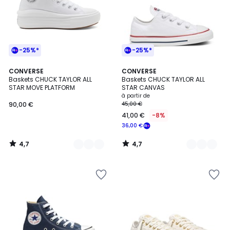
-25%*
-25%*
4,7
4,7
2
CONVERSE
6
CONVERSE
/ 5
/ 5
Baskets CHUCK TAYLOR ALL
Baskets CHUCK TAYLOR ALL
Couleurs
Couleurs
STAR MOVE PLATFORM
STAR CANVAS
à partir de
90,00 €
45,00 €
41,00 €
-8%
36,00 €
4,7
4,7
/
/
5
5