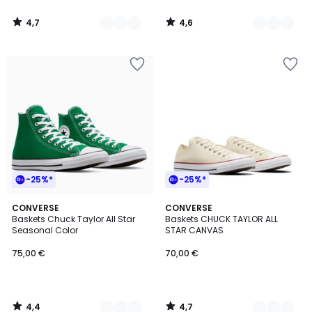
à
notre
4,7
4,6
programme
/
/
5
5
pour
payer
à
la
place
56,00
€.
-25%*
-25%*
4,4
4,7
13
CONVERSE
5
CONVERSE
/ 5
/ 5
Baskets Chuck Taylor All Star
Baskets CHUCK TAYLOR ALL
Couleurs
Couleurs
Seasonal Color
STAR CANVAS
75,00 €
70,00 €
4,4
4,7
/
/