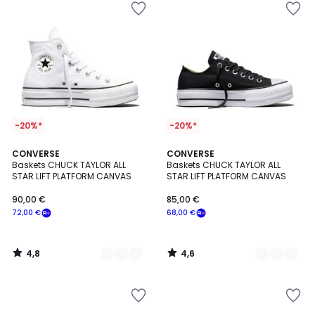
-20%*
-20%*
4,8
4,6
2
CONVERSE
2
CONVERSE
/ 5
/ 5
Baskets CHUCK TAYLOR ALL
Baskets CHUCK TAYLOR ALL
Couleurs
Couleurs
STAR LIFT PLATFORM CANVAS
STAR LIFT PLATFORM CANVAS
90,00 €
85,00 €
72,00 €
68,00 €
4,8
4,6
/
/
5
5