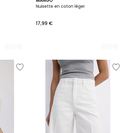
2
MANGO
Couleurs
Nuisette en coton léger
17,99 €