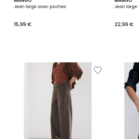
MANGO
MANGO
Jean large avec poches
Jean large 
15,99
15,99 €
22,99 €
€.