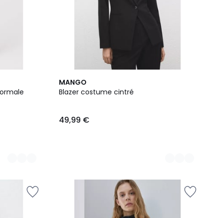
3
MANGO
Couleurs
normale
Blazer costume cintré
49,99 €