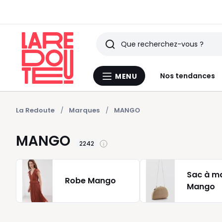
Rechercher
Derniers
Nos tendances
MENU
Menu
articles
La
Redoute
vus
La Redoute
Marques
MANGO
MANGO
2242
Sac à m
Robe Mango
Mango