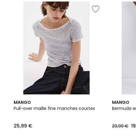
2
MANGO
MANGO
Couleurs
Pull-over maille fine manches courtes
Bermuda en 
25,99 €
1
29,99 €