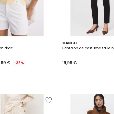
2
MANGO
Couleurs
an droit
Pantalon de costume taille 
9,99 €
19,99 €
-33%