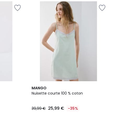
2
MANGO
Couleurs
Nuisette courte 100 % coton
25,99 €
39,99 €
-35%