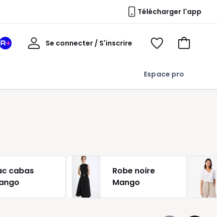
Télécharger l'app
Mon
Se connecter / S'inscrire
Mon
Voir
Voir
compte
espace
mes
mon
La
favoris
panier
Espace pro
Redoute
+
ac cabas
Robe noire
ango
Mango