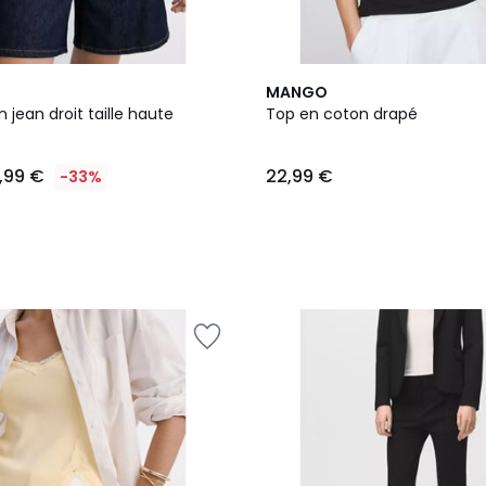
3
MANGO
Couleurs
jean droit taille haute
Top en coton drapé
9,99 €
22,99 €
-33%