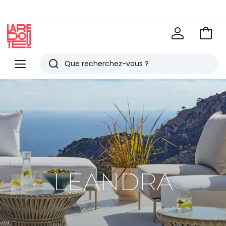
Voir
mon
La
panie
Redoute
Menu
Rechercher
Derniers
articles
vus
LEANDRA