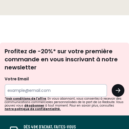
Inscription
Profitez de -20%* sur votre première
newsletter
commande en vous inscrivant à notre
newsletter
Votre Email
OK
*Voir conditions de l'offre
. En vous abonnant, vous consentez à recevoir des
communications commerciales personnalisées de la part de La Redoute. Vous
pouvez vous
désabonner
à tout moment. Pour en savoir plus, consultez
notre politique de confidentialité.
DÈS 49€ D’ACHAT, FAITES-VOUS