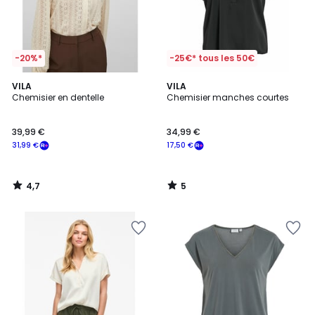
-20%*
-25€* tous les 50€
4,7
5
VILA
VILA
/ 5
/
Chemisier en dentelle
Chemisier manches courtes
5
39,99 €
34,99 €
31,99 €
17,50 €
4,7
5
/
/
5
5