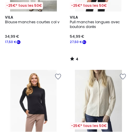
-25€* tous les 50€
-25€* tous les 50€
4
VILA
VILA
/
Blouse manches courtes col v
Pull manches longues avec
5
boutons dorés
34,99 €
54,99 €
17,50 €
27,50 €
4
/
5
-25€* tous les 50€