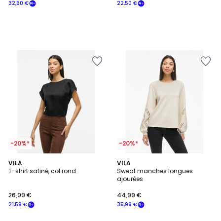
32,50 €
22,50 €
-20%*
-20%*
4,5
3
VILA
VILA
/ 5
T-shirt satiné, col rond
Sweat manches longues
Couleurs
ajourées
26,99 €
44,99 €
21,59 €
35,99 €