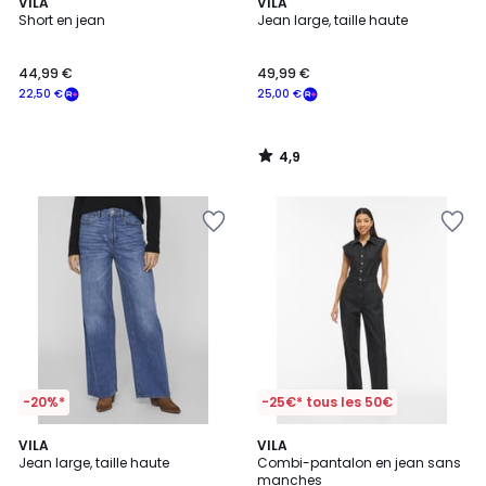
4,9
VILA
VILA
/ 5
Short en jean
Jean large, taille haute
44,99 €
49,99 €
22,50 €
25,00 €
4,9
/
5
-20%*
-25€* tous les 50€
4,9
3
VILA
VILA
/ 5
Jean large, taille haute
Combi-pantalon en jean sans
Couleurs
manches