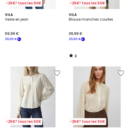
-25€* tous les 50€
-25€* tous les 50€
2
VILA
VILA
/
Veste en jean
Blouse manches courtes
5
59,99 €
39,99 €
30,00 €
20,00 €
2
/
5
-25€* tous les 50€
-25€* tous les 50€