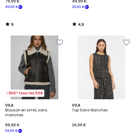
79,99 €
49,99 €
40,00 €
25,00 €
5
4,5
/
/
5
5
-25€* tous les 50€
VILA
VILA
Blouson en simili, sans
Top Sans Manches
manches
99,99 €
26,99 €
50,00 €