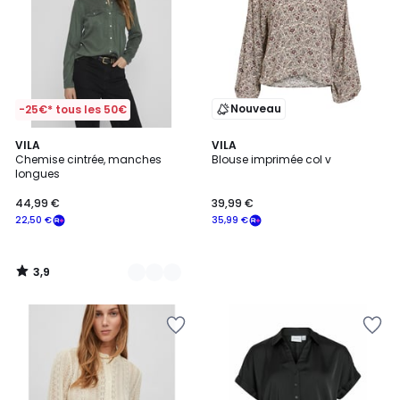
Nouveau
-25€* tous les 50€
3,9
2
VILA
VILA
/ 5
Chemise cintrée, manches
Blouse imprimée col v
Couleurs
longues
44,99 €
39,99 €
22,50 €
35,99 €
3,9
/
5