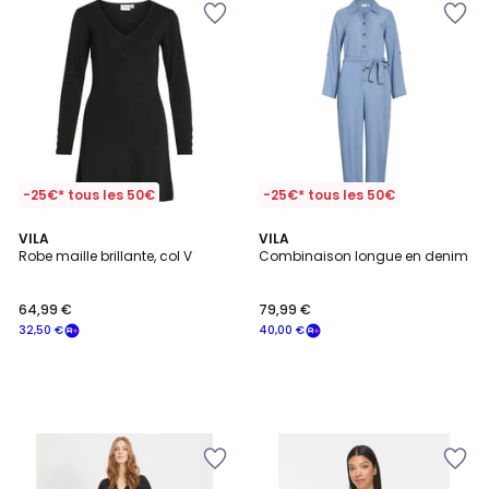
-25€* tous les 50€
-25€* tous les 50€
VILA
VILA
Robe maille brillante, col V
Combinaison longue en denim
64,99 €
79,99 €
32,50 €
40,00 €