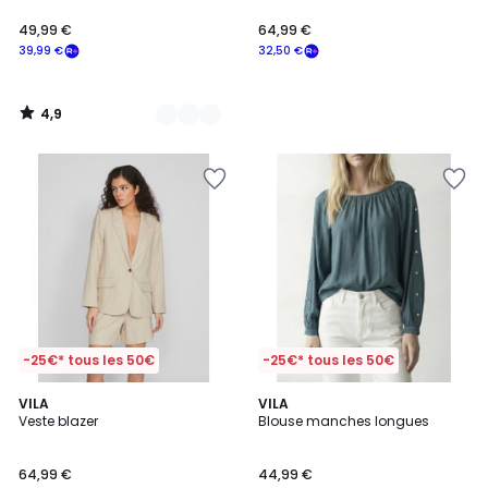
49,99 €
64,99 €
39,99 €
32,50 €
4,9
/
5
-25€* tous les 50€
-25€* tous les 50€
VILA
VILA
Veste blazer
Blouse manches longues
64,99 €
44,99 €