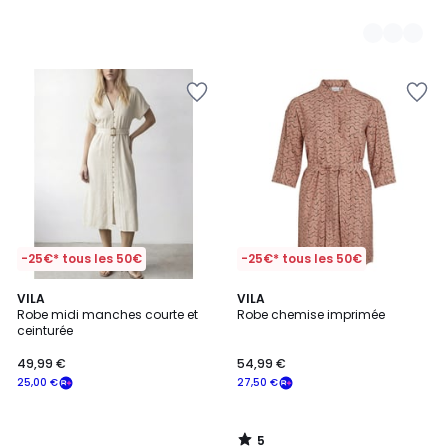
-25€* tous les 50€
-25€* tous les 50€
5
VILA
VILA
/
Robe midi manches courte et
Robe chemise imprimée
5
ceinturée
49,99 €
54,99 €
25,00 €
27,50 €
5
/