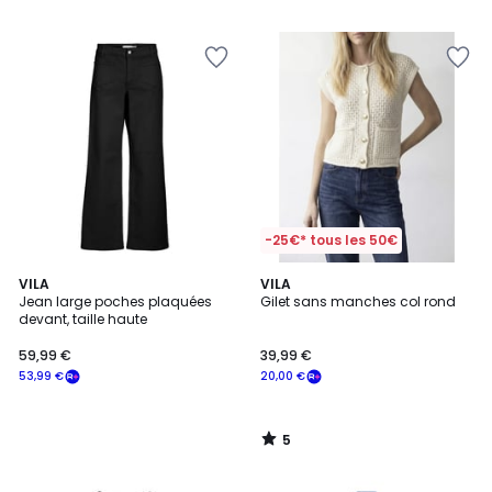
5
-25€* tous les 50€
5
VILA
VILA
/
Jean large poches plaquées
Gilet sans manches col rond
5
devant, taille haute
59,99 €
39,99 €
53,99 €
20,00 €
5
/
5