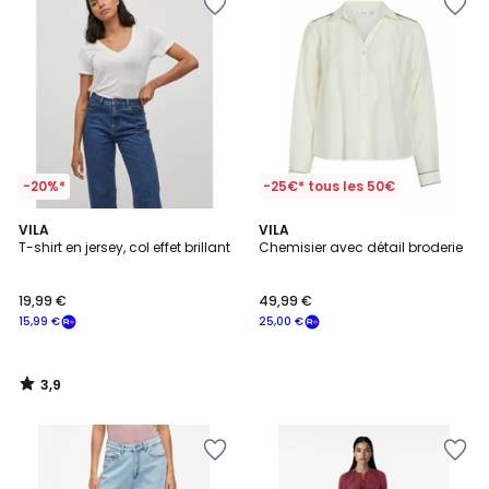
-20%*
-25€* tous les 50€
3,9
VILA
VILA
/ 5
T-shirt en jersey, col effet brillant
Chemisier avec détail broderie
19,99 €
49,99 €
15,99 €
25,00 €
3,9
/
5