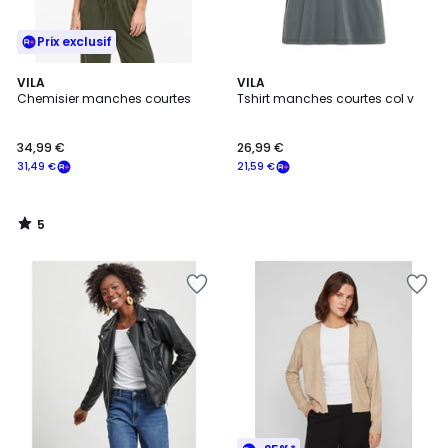
Prix exclusif
5
VILA
VILA
/
Chemisier manches courtes
Tshirt manches courtes col v
5
34,99 €
26,99 €
31,49 €
21,59 €
5
/
5