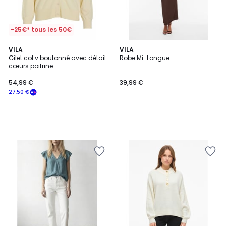
-25€* tous les 50€
VILA
VILA
Gilet col v boutonné avec détail
Robe Mi-Longue
cœurs poitrine
54,99 €
39,99 €
27,50 €