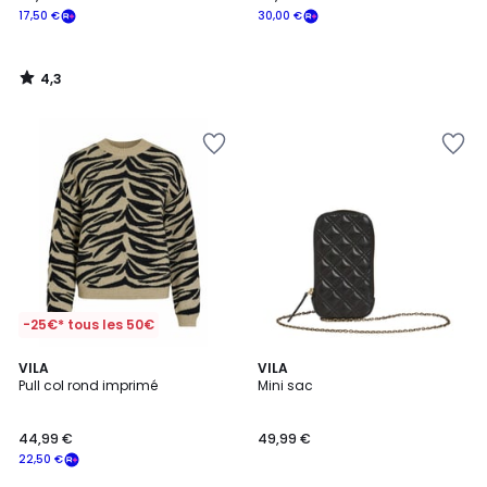
17,50 €
30,00 €
4,3
/
5
-25€* tous les 50€
VILA
3
VILA
Pull col rond imprimé
Mini sac
Couleurs
44,99 €
49,99 €
22,50 €