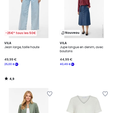
Nouveau
-25€* tous les 50€
4,9
VILA
VILA
/ 5
Jean large, taille haute
Jupe longue en denim, avec
boutons
49,99 €
44,99 €
25,00 €
40,49 €
4,9
/
5