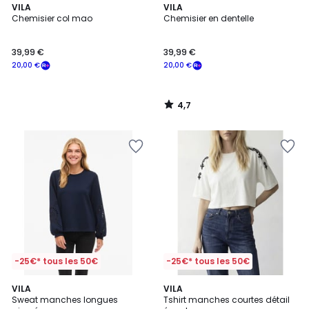
4,7
VILA
VILA
/ 5
Chemisier col mao
Chemisier en dentelle
39,99 €
39,99 €
20,00 €
20,00 €
4,7
/
5
-25€* tous les 50€
-25€* tous les 50€
VILA
VILA
Sweat manches longues
Tshirt manches courtes détail