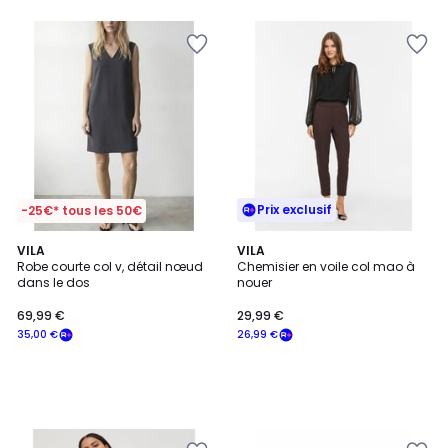
Prix exclusif
-25€* tous les 50€
VILA
VILA
Robe courte col v, détail nœud
Chemisier en voile col mao à
dans le dos
nouer
69,99 €
29,99 €
35,00 €
26,99 €