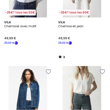
-25€* tous les 50€
-25€* tous les 50€
3
VILA
VILA
/
Chemisier avec motif
Chemise en jean
5
49,99 €
49,99 €
25,00 €
25,00 €
3
/
5