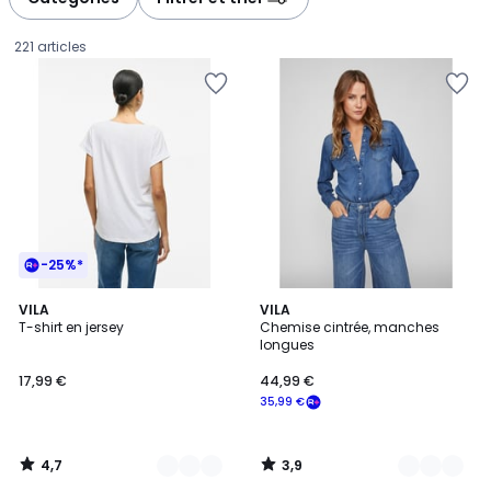
gauche
droite
221 articles
-25%*
4,7
3,9
6
VILA
2
VILA
/ 5
/ 5
T-shirt en jersey
Chemise cintrée, manches
Couleurs
Couleurs
longues
17,99
17,99 €
44,99 €
€.
35,99 €
4,7
3,9
/
/
5
5