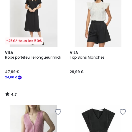
-25€* tous les 50€
4,7
VILA
VILA
/ 5
Robe portefeuille longueur midi
Top Sans Manches
47,99 €
29,99 €
24,00 €
4,7
/
5