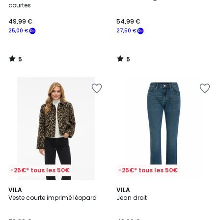
5
5
courtes
49,99 €
54,99 €
25,00 €
27,50 €
5
5
/
/
5
5
-25€* tous les 50€
-25€* tous les 50€
5
4,5
VILA
VILA
/
/ 5
Veste courte imprimé léopard
Jean droit
5