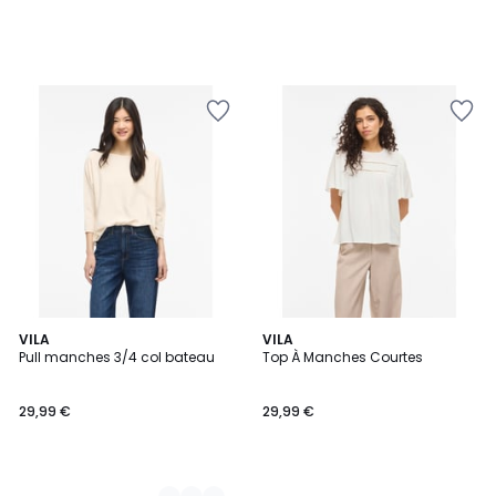
2
VILA
VILA
Pull manches 3/4 col bateau
Top À Manches Courtes
Couleurs
29,99 €
29,99 €