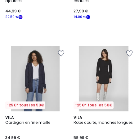
ajourées
épaules
44,99 €
27,99 €
22,50 €
14,00 €
-25€* tous les 50€
-25€* tous les 50€
4,3
VILA
VILA
/ 5
Cardigan en fine maille
Robe courte, manches longues
34,99 €
59,99 €