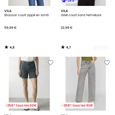
-25%*
4,5
4,7
VILA
2
VILA
/ 5
/ 5
Blouson court zippé en simili
Gilet court sans fermeture
Couleurs
59,99 €
32,99 €
4,5
4,7
/
/
5
5
-25€* tous les 50€
-25€* tous les 50€