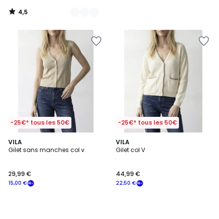
4,5
/
5
-25€* tous les 50€
-25€* tous les 50€
VILA
VILA
Gilet sans manches col v
Gilet col V
29,99 €
44,99 €
15,00 €
22,50 €