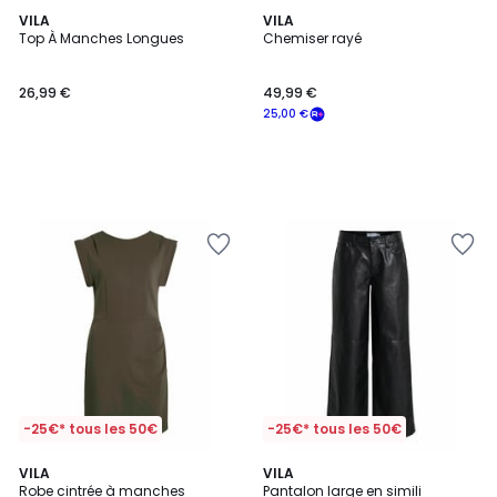
VILA
VILA
Top À Manches Longues
Chemiser rayé
26,99 €
49,99 €
25,00 €
-25€* tous les 50€
-25€* tous les 50€
5
5
VILA
VILA
/
/
Robe cintrée à manches
Pantalon large en simili