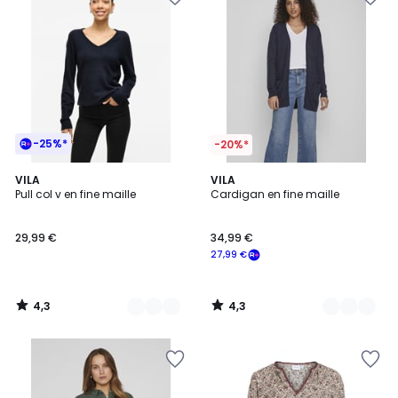
-25%*
-20%*
4,3
4,3
7
VILA
3
VILA
/ 5
/ 5
Pull col v en fine maille
Cardigan en fine maille
Couleurs
Couleurs
29,99 €
34,99 €
27,99 €
4,3
4,3
/
/
5
5