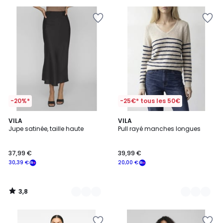
-20%*
-25€* tous les 50€
3,8
2
VILA
3
VILA
/ 5
Jupe satinée, taille haute
Pull rayé manches longues
Couleurs
Couleurs
37,99 €
39,99 €
30,39 €
20,00 €
3,8
/
5