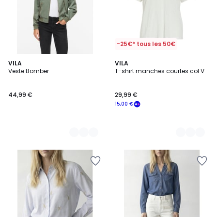
-25€* tous les 50€
2
VILA
2
VILA
Veste Bomber
T-shirt manches courtes col V
Couleurs
Couleurs
44,99 €
29,99 €
15,00 €