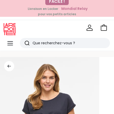
Mondial Relay
Livraison en Locker
pour vos petits articles
EN CE MOMENT
-20% dès 39€*
sur la mode
Voir
mon
La
panie
Redoute
Menu
Rechercher
Derniers
articles
vus