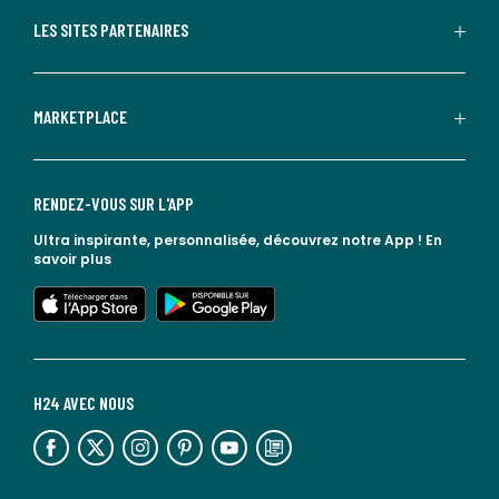
LES SITES PARTENAIRES
MARKETPLACE
RENDEZ-VOUS SUR L'APP
Ultra inspirante, personnalisée, découvrez notre App !
En
savoir plus
lien vers l'app store
lien vers google play
H24 AVEC NOUS
lien vers l'espace réseaux sociaux
lien vers l'espace réseaux sociaux
lien vers l'espace réseaux sociaux
lien vers l'espace réseaux sociaux
lien vers l'espace réseaux sociaux
lien vers le blog la redoute