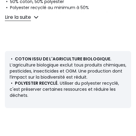
• 50% coton, 50% polyester
• Polyester recyclé au minimum à 50%
• Pour l'entretien, merci de vous référer aux indications
Lire la suite
figurant sur l'étiquette du produit
Couleurs
Total Eclipse, Plum Perfect, Blanc, Noir, Bleu
Marine, All Aboard, Cherry Blossom, Hibiscus, Marron
Chocolat, Bleu - Victoria Blue1, Rouge - Port Royale1,
Jaune - Yarrow1
•
COTON ISSU DE L'AGRICULTURE BIOLOGIQUE.
Tailles
XS, S, M, L, XL, 2XL
L’agriculture biologique exclut tous produits chimiques,
pesticides, insecticides et OGM. Une production dont
Caractéristiques environnementales de l’emballage
l’impact sur la biodiversité est réduit.
En savoir plus sur nos emballages
•
POLYESTER RECYCLÉ.
Utiliser du polyester recyclé,
c'est préserver certaines ressources et réduire les
déchets.