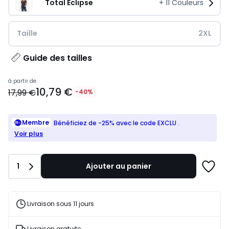
Total Eclipse
+
11
Couleurs
Taille
2XL
Guide des tailles
17,99
à partir de
10,79 €
€.
17,99 €
-40%
Membre
Bénéficiez de -25% avec le code EXCLU
.
Voir plus
Quantité
1
Ajouter au panier
Ajoute
à
une
liste
Livraison sous 11 jours
Livraison gratuite