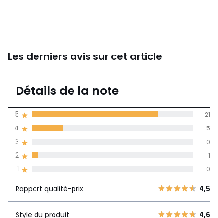
Les derniers avis sur cet article
4,7
Détails de la note
(27)
moyenne des avis
5
21
dans toutes les
4
5
langues
3
0
Informations,
2
1
La Redoute s'engage
1
0
Rapport
5
21
4,5
qualité-prix
4
5
Rapport qualité-prix
4,5
3
0
Style du
4,6
2
Style du produit
4,6
1
produit