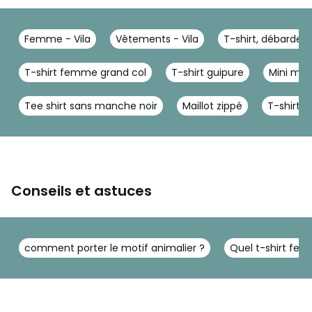
Femme - Vila
Vêtements - Vila
T-shirt, débardeur 
T-shirt femme grand col
T-shirt guipure
Mini mar
Tee shirt sans manche noir
Maillot zippé
T-shirt 
Conseils et astuces
comment porter le motif animalier ?
Quel t-shirt fem