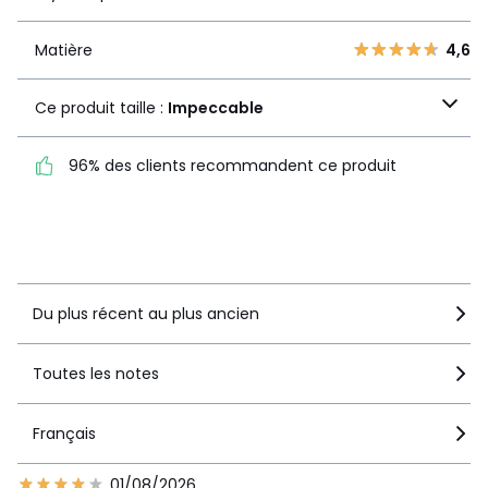
1
0
Matière
4,6
Matière
4,6
Ce produit taille :
Ce produit taille :
Impeccable
Impeccable
96% des clients recommandent ce produit
96% des clients
recommandent ce produit
Voir le détail de la note
Du plus récent au plus ancien
Toutes les notes
Français
01/08/2026