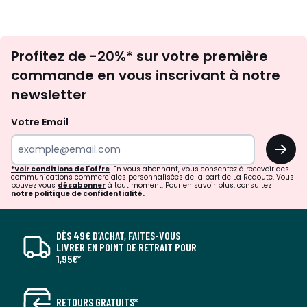
Inscription
Profitez de -20%* sur votre première
newsletter
commande en vous inscrivant à notre
newsletter
Votre Email
OK
*Voir conditions de l'offre
. En vous abonnant, vous consentez à recevoir des
communications commerciales personnalisées de la part de La Redoute. Vous
pouvez vous
désabonner
à tout moment. Pour en savoir plus, consultez
notre politique de confidentialité.
DÈS 49€ D’ACHAT, FAITES-VOUS
LIVRER EN POINT DE RETRAIT POUR
1,95€*
RETOURS GRATUITS*