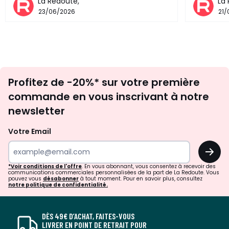
La Redoute,
La
23/06/2026
21
Inscription
Profitez de -20%* sur votre première
newsletter
commande en vous inscrivant à notre
newsletter
Votre Email
OK
*Voir conditions de l'offre
. En vous abonnant, vous consentez à recevoir des
communications commerciales personnalisées de la part de La Redoute. Vous
pouvez vous
désabonner
à tout moment. Pour en savoir plus, consultez
notre politique de confidentialité.
DÈS 49€ D’ACHAT, FAITES-VOUS
LIVRER EN POINT DE RETRAIT POUR