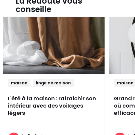
La Redoute vous
conseille
maison
linge de maison
maison
L'été à la maison : rafraîchir son
Grand 
intérieur avec des voilages
où com
légers
effica