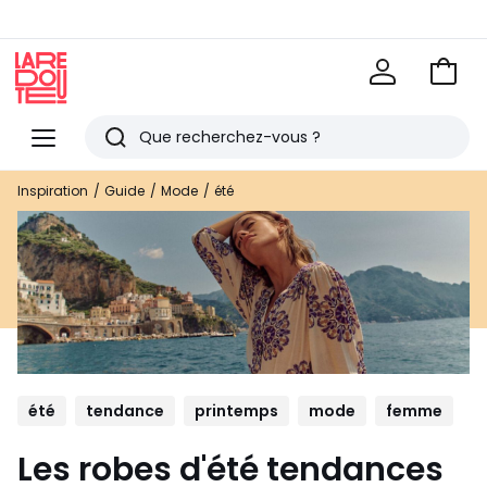
Voir
mon
La
panie
Redoute
Menu
Rechercher
Derniers
Inspiration
Guide
Mode
été
articles
vus
été
tendance
printemps
mode
femme
Les robes d'été tendances