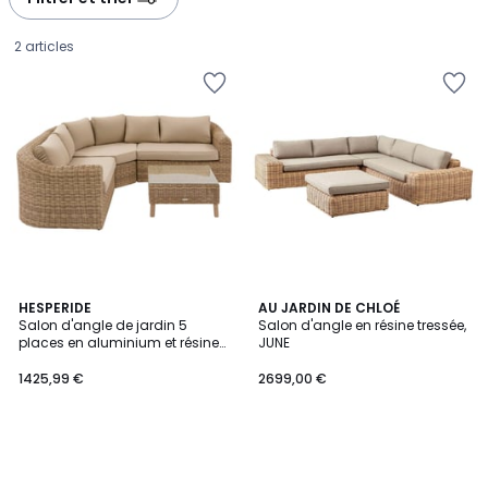
2 articles
HESPERIDE
AU JARDIN DE CHLOÉ
Salon d'angle de jardin 5
Salon d'angle en résine tressée,
places en aluminium et résine
JUNE
1425,99
tressée MOOREA
1425,99 €
2699,00 €
€.