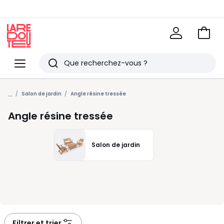
Voir
mon
La
panie
Redoute
Menu
Rechercher
Derniers
...
articles
Salon de jardin
Angle résine tressée
vus
Angle résine tressée
Salon de jardin
Filtrer et trier