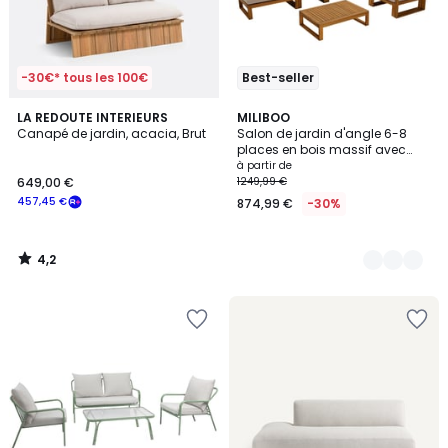
-30€* tous les 100€
Best-seller
4,2
LA REDOUTE INTERIEURS
2
MILIBOO
/ 5
Canapé de jardin, acacia, Brut
Salon de jardin d'angle 6-8
Couleurs
places en bois massif avec
coussins déhoussables SALSA
à partir de
649,00 €
1249,99 €
457,45 €
874,99 €
-30%
4,2
/
5