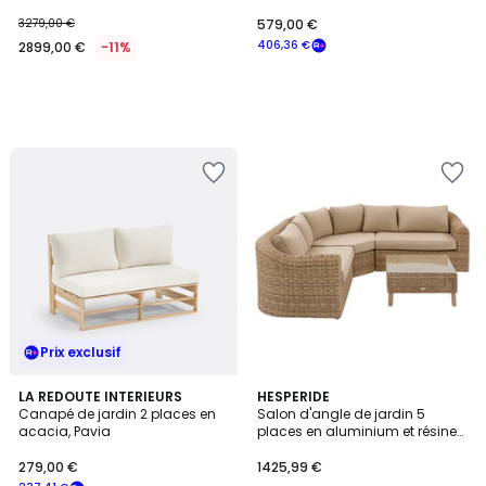
personnes PIANA
3279,00 €
579,00 €
406,36 €
2899,00 €
-11%
Prix exclusif
LA REDOUTE INTERIEURS
HESPERIDE
Canapé de jardin 2 places en
Salon d'angle de jardin 5
acacia, Pavia
places en aluminium et résine
tressée MOOREA
279,00 €
1425,99 €