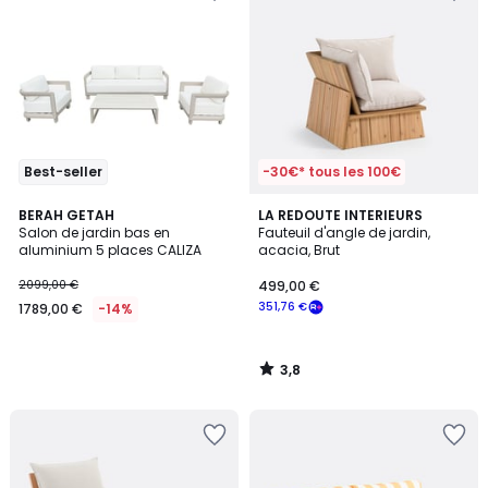
Best-seller
-30€* tous les 100€
3,8
BERAH GETAH
LA REDOUTE INTERIEURS
/ 5
Salon de jardin bas en
Fauteuil d'angle de jardin,
aluminium 5 places CALIZA
acacia, Brut
2099,00 €
499,00 €
351,76 €
1789,00 €
-14%
3,8
/
5