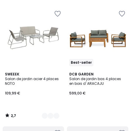
Best-seller
2,7
2
SWEEEK
DCB GARDEN
/ 5
Salon de jardin acier 4 places
Salon de jardin bas 4 places
Couleurs
NOTO
en bois d' ARACAJU
109,99 €
599,00 €
2,7
/
5