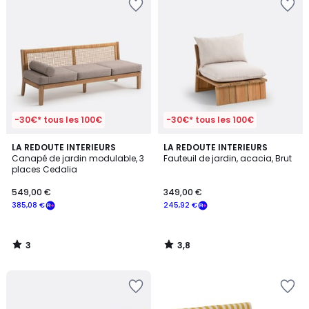
-30€* tous les 100€
-30€* tous les 100€
3
3,8
LA REDOUTE INTERIEURS
LA REDOUTE INTERIEURS
/
/ 5
Canapé de jardin modulable, 3
Fauteuil de jardin, acacia, Brut
5
places Cedalia
549,00 €
349,00 €
385,08 €
245,92 €
3
3,8
/
/
5
5