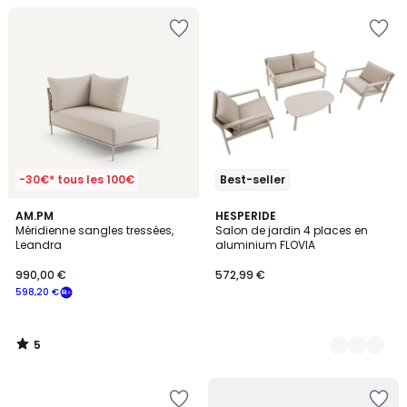
-30€* tous les 100€
Best-seller
5
AM.PM
3
HESPERIDE
/
Méridienne sangles tressées,
Salon de jardin 4 places en
Couleurs
5
Leandra
aluminium FLOVIA
990,00 €
572,99 €
598,20 €
5
/
5