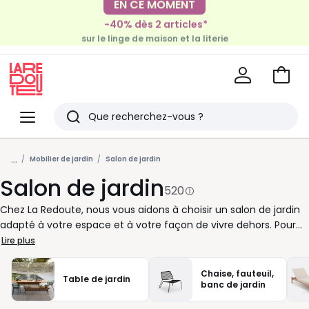
-40% dès 2 articles*
EN CE MOMENT
sur le linge de maison et la literie
-30€ tous les 100€*
sur le meuble & la déco
Voir
mon
La
panie
Redoute
Menu
Rechercher
Derniers
...
articles
Mobilier de jardin
Salon de jardin
Salon de jardin
vus
520
Chez La Redoute, nous vous aidons à choisir un salon de jardin
adapté à votre espace et à votre façon de vivre dehors. Pour
les petits extérieurs, misez sur une table pliante, des chaises
Lire plus
empilables ou un ensemble compact. Si vous aimez recevoir,
préférez une grande table, des fauteuils confortables et une
Chaise, fauteuil,
Table de jardin
banquette pour multiplier les places. Côté matières, le bois
banc de jardin
apporte un esprit chaleureux, le métal convient bien aux lignes