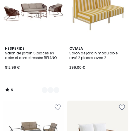
5
2
HESPERIDE
OVIALA
/
Salon de jardin 5 places en
Salon de jardin modulable
Couleurs
5
acier et corde tressée BELANO
rayé 2 places avec 2
chauffeuses, PATIO
912,99 €
299,00 €
5
/
5