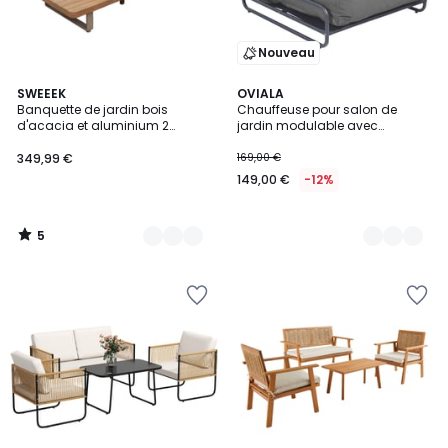
Nouveau
5
2
SWEEEK
3
OVIALA
/
Banquette de jardin bois
Chauffeuse pour salon de
Couleurs
Couleurs
5
d'acacia et aluminium 2
jardin modulable avec
places ACALIA LATIKA
structure, MIXI
349,99 €
169,00 €
149,00 €
-12%
5
/
5