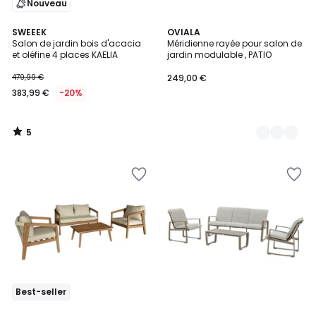
Nouveau
5
SWEEEK
4
OVIALA
/
Salon de jardin bois d'acacia
Méridienne rayée pour salon de
Couleurs
5
et oléfine 4 places KAELIA
jardin modulable , PATIO
479,99 €
249,00 €
383,99 €
-20%
5
/
5
Best-seller