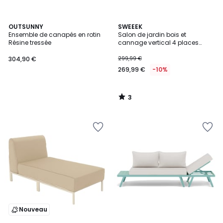
3
OUTSUNNY
SWEEEK
/
Ensemble de canapés en rotin
Salon de jardin bois et
5
Résine tressée
cannage vertical 4 places
BOHEMIA CORDE VERTICALE
304,90 €
299,99 €
269,99 €
-10%
3
/
5
Nouveau