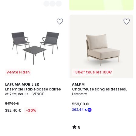
Vente Flash
-30€* tous les 100€
5
LAFUMA MOBILIER
AM.PM
/
Ensemble 1 table basse carrée
Chauffeuse sangles tressées,
5
et 2 fauteuils - VENCE
Leandra
547,90 €
559,00 €
392,44 €
382,40 €
-30%
5
/
5