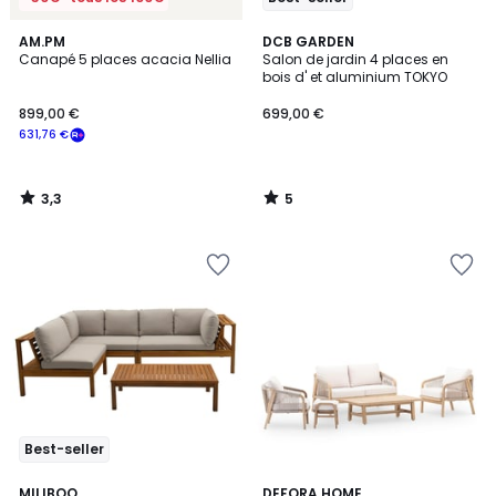
3,3
5
AM.PM
DCB GARDEN
/ 5
/
Canapé 5 places acacia Nellia
Salon de jardin 4 places en
5
bois d' et aluminium TOKYO
899,00 €
699,00 €
631,76 €
3,3
5
/
/
5
5
Best-seller
2
MILIBOO
DEFORA HOME