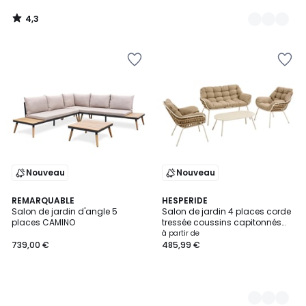
4,3
/
5
Nouveau
Nouveau
REMARQUABLE
2
HESPERIDE
Salon de jardin d'angle 5
Salon de jardin 4 places corde
Couleurs
places CAMINO
tressée coussins capitonnés
PAOPAO
à partir de
739,00 €
485,99 €