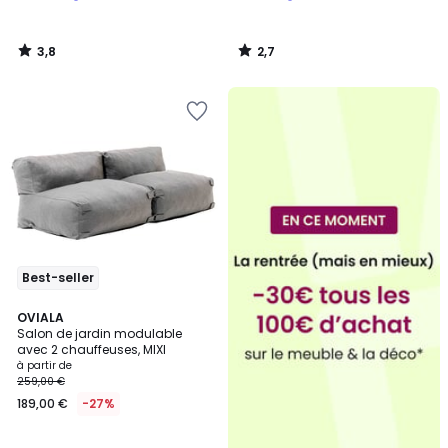
3,8
2,7
/
/
5
5
Best-seller
4
OVIALA
Salon de jardin modulable
Couleurs
avec 2 chauffeuses, MIXI
à partir de
259,00 €
189,00 €
-27%