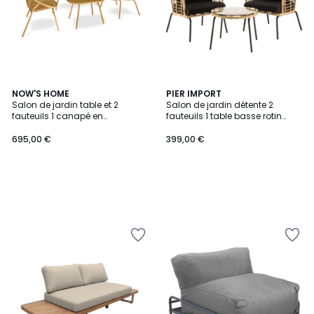
NOW'S HOME
PIER IMPORT
Salon de jardin table et 2
Salon de jardin détente 2
fauteuils 1 canapé en
fauteuils 1 table basse rotin
polypropylène et métal,
synthétique et coussins GIJON
CALYPSO
695,00 €
399,00 €