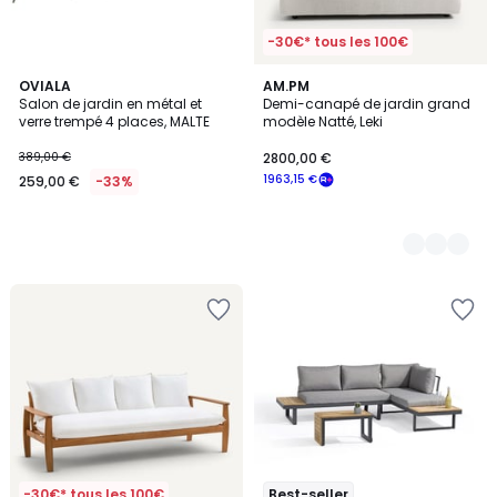
-30€* tous les 100€
OVIALA
2
AM.PM
Salon de jardin en métal et
Demi-canapé de jardin grand
Couleurs
verre trempé 4 places, MALTE
modèle Natté, Leki
389,00 €
2800,00 €
1963,15 €
259,00 €
-33%
-30€* tous les 100€
Best-seller