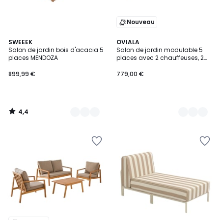
Nouveau
4,4
2
SWEEEK
3
OVIALA
/ 5
Salon de jardin bois d'acacia 5
Salon de jardin modulable 5
Couleurs
Couleurs
places MENDOZA
places avec 2 chauffeuses, 2
fauteuils d'angle et un pouf,
PATIO
899,99 €
779,00 €
4,4
/
5