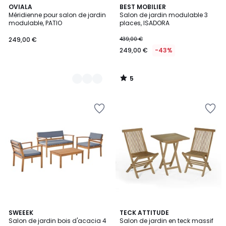
5
3
OVIALA
BEST MOBILIER
/
Méridienne pour salon de jardin
Salon de jardin modulable 3
Couleurs
5
modulable, PATIO
places, ISADORA
249,00 €
439,00 €
249,00 €
-43%
5
/
5
5
3
SWEEEK
TECK ATTITUDE
/
Salon de jardin bois d'acacia 4
Salon de jardin en teck massif
Couleurs