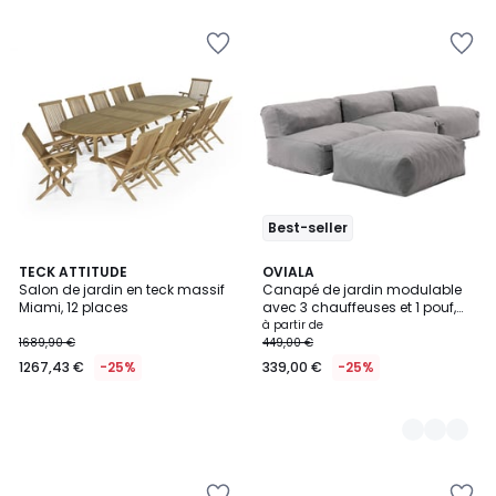
Best-seller
TECK ATTITUDE
3
OVIALA
Salon de jardin en teck massif
Canapé de jardin modulable
Couleurs
Miami, 12 places
avec 3 chauffeuses et 1 pouf,
MIXI
à partir de
1689,90 €
449,00 €
1267,43 €
-25%
339,00 €
-25%