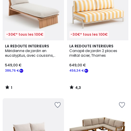
-30€* tous les 100€
-30€* tous les 100€
1
4,3
LA REDOUTE INTERIEURS
LA REDOUTE INTERIEURS
/
/ 5
Méridienne de jardin en
Canapé de jardin 2 places
5
eucalyptus, avec coussins,
métal acier, Thomes
BRUT
549,00 €
649,00 €
386,76 €
456,34 €
1
4,3
/
/
5
5