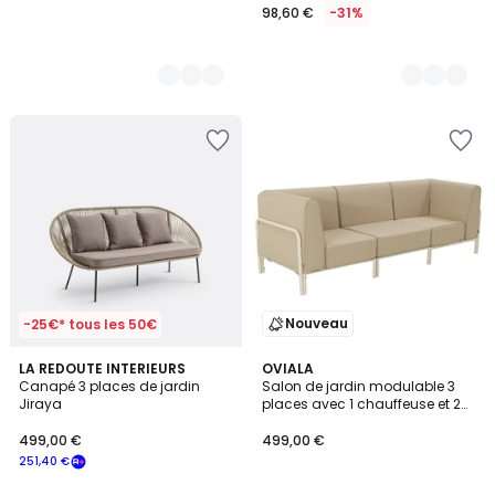
98,60 €
-31%
Nouveau
-25€* tous les 50€
4,3
LA REDOUTE INTERIEURS
3
OVIALA
/ 5
Canapé 3 places de jardin
Salon de jardin modulable 3
Couleurs
Jiraya
places avec 1 chauffeuse et 2
fauteuils d'angle, PATIO
499,00 €
499,00 €
251,40 €