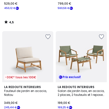
529,00 €
799,00 €
€
450,12 €
560,56 €
souscrivez
à
notre
4,5
programme
/
5
pour
payer
à
la
place
450,12
€.
Prix exclusif
-30€* tous les 100€
3,8
2,7
LA REDOUTE INTERIEURS
LA REDOUTE INTERIEURS
/ 5
/ 5
Fauteuil de jardin en acacia,
Salon de jardin bas, en acacia,
Natou
2 places, 2 fauteuils et 1 repose-
pieds, LIVIE
349,00 €
199,00 €
245,44 €
169,25 €