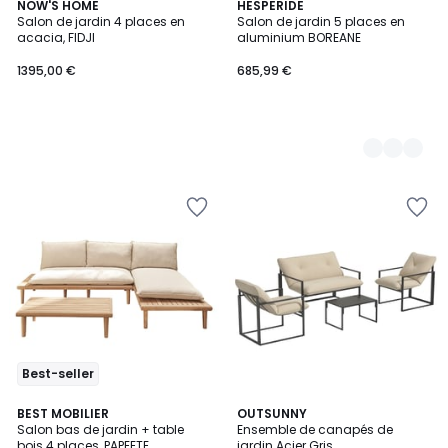
NOW'S HOME
2
HESPERIDE
Salon de jardin 4 places en
Salon de jardin 5 places en
Couleurs
acacia, FIDJI
aluminium BOREANE
1395,00 €
685,99 €
Best-seller
5
4,5
BEST MOBILIER
2
OUTSUNNY
/
/ 5
Salon bas de jardin + table
Ensemble de canapés de
Couleurs
5
bois 4 places, PAPEETE
jardin Acier Gris