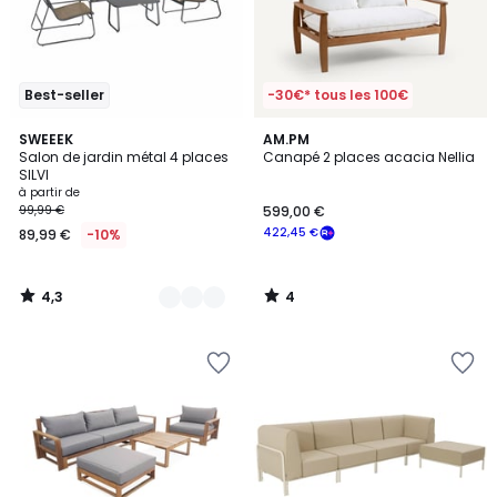
Best-seller
-30€* tous les 100€
4,3
4
3
SWEEEK
AM.PM
/ 5
/
Salon de jardin métal 4 places
Canapé 2 places acacia Nellia
Couleurs
5
SILVI
à partir de
99,99 €
599,00 €
422,45 €
89,99 €
-10%
4,3
4
/
/
5
5