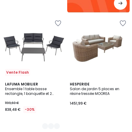
Vente Flash
2
LAFUMA MOBILIER
HESPERIDE
Ensemble 1 table basse
Salon de jardin 5 places en
Couleurs
rectangle, 1 banquette et 2
résine tressée MOOREA
fauteuils - VENCE
1199,60 €
1451,99 €
838,48 €
-30%