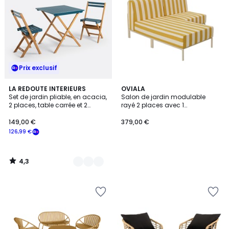
Prix exclusif
4,3
4
LA REDOUTE INTERIEURS
OVIALA
/ 5
Set de jardin pliable, en acacia,
Salon de jardin modulable
Couleurs
2 places, table carrée et 2
rayé 2 places avec 1
chaises, DUDENA
chauffeuse et une méridienne,
PATIO
149,00 €
379,00 €
126,99 €
4,3
/
5