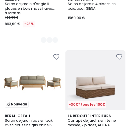
Salon de jardin d'angle 6
Salon de jardin 4 places en
Couleurs
places en bois massif avec
bois, pouf, SIENA
coussins déhoussables taupe
à partir de
BELIZE
1199,99 €
1569,00 €
863,99 €
-28%
Nouveau
-30€* tous les 100€
BERAH GETAH
LA REDOUTE INTERIEURS
Salon de jardin bas en teck
Canapé de jardin, en résine
avec coussins gris chiné 5
tressée, 2 places, ALZÉNA