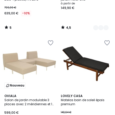
à partir de
709,99 €
149,90 €
639,00 €
-10%
5
4,5
/
/
5
5
Nouveau
3
OVIALA
2
LOVELY CASA
Salon de jardin modulable 3
Matelas bain de soleil épais
Couleurs
Couleurs
places avec 2 méridiennes et 1
premium
pouf, PATIO
599,00 €
143,64 €