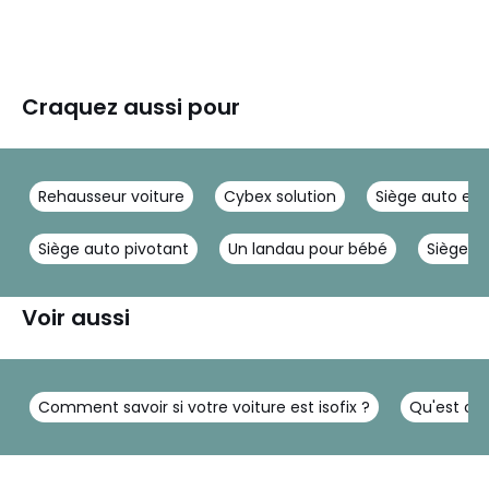
Craquez aussi pour
Rehausseur voiture
Cybex solution
Siège auto en
Siège auto pivotant
Un landau pour bébé
Siège a
Voir aussi
Comment savoir si votre voiture est isofix ?
Qu'est ce 