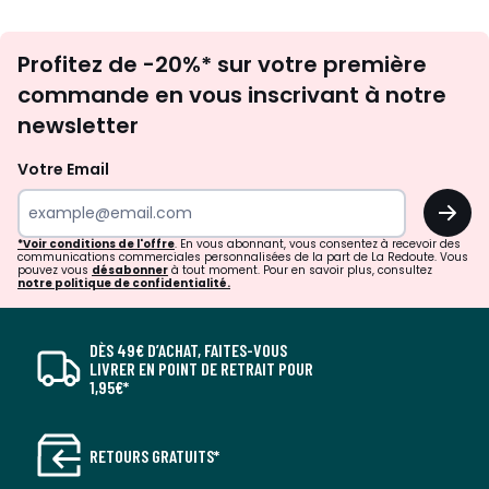
Inscription
Profitez de -20%* sur votre première
newsletter
commande en vous inscrivant à notre
newsletter
Votre Email
OK
*Voir conditions de l'offre
. En vous abonnant, vous consentez à recevoir des
communications commerciales personnalisées de la part de La Redoute. Vous
pouvez vous
désabonner
à tout moment. Pour en savoir plus, consultez
notre politique de confidentialité.
DÈS 49€ D’ACHAT, FAITES-VOUS
LIVRER EN POINT DE RETRAIT POUR
1,95€*
RETOURS GRATUITS*