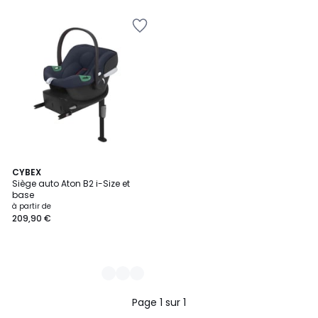
2
CYBEX
Siège auto Aton B2 i-Size et
Couleurs
base
à partir de
209,90 €
Page 1 sur 1