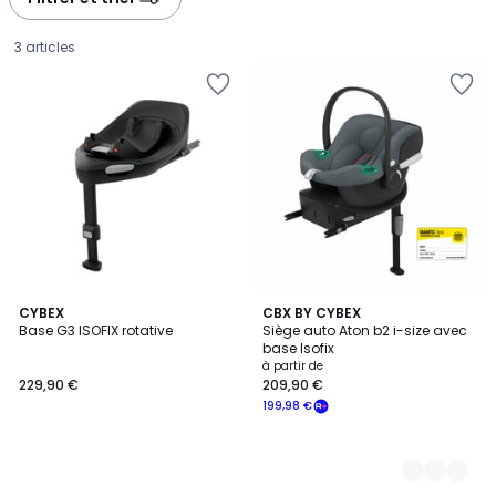
gauche
droite
3 articles
CYBEX
2
CBX BY CYBEX
Base G3 ISOFIX rotative
Siège auto Aton b2 i-size avec
Couleurs
base Isofix
229,90
à partir de
229,90 €
209,90 €
€.
199,98 €