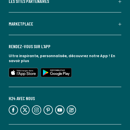
LES SITES PARTENAIRES
MARKETPLACE
RENDEZ-VOUS SUR L'APP
Ultra inspirante, personnalisée, découvrez notre App !
En
savoir plus
lien vers l'app store
lien vers google play
H24 AVEC NOUS
lien vers l'espace réseaux sociaux
lien vers l'espace réseaux sociaux
lien vers l'espace réseaux sociaux
lien vers l'espace réseaux sociaux
lien vers l'espace réseaux sociaux
lien vers le blog la redoute