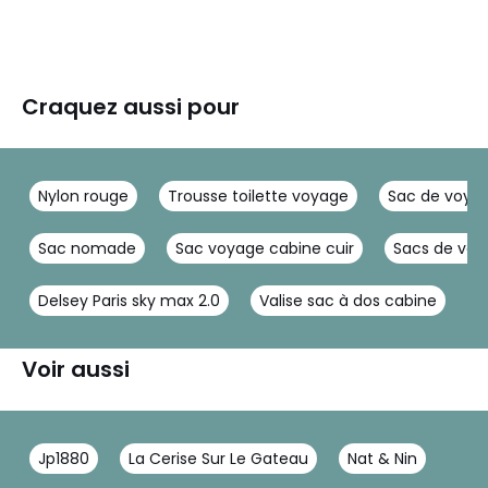
Craquez aussi pour
Nylon rouge
Trousse toilette voyage
Sac de voya
Sac nomade
Sac voyage cabine cuir
Sacs de voy
Delsey Paris sky max 2.0
Valise sac à dos cabine
Voir aussi
Jp1880
La Cerise Sur Le Gateau
Nat & Nin