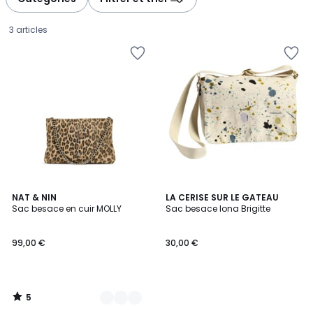
3 articles
5
2
NAT & NIN
LA CERISE SUR LE GATEAU
/
Sac besace en cuir MOLLY
Sac besace Iona Brigitte
Couleurs
5
99,00
99,00 €
30,00 €
€.
5
/