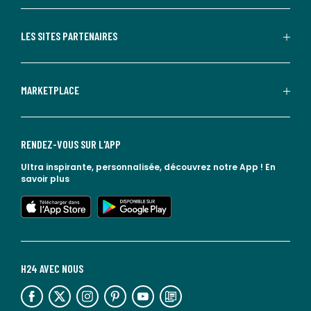
LES SITES PARTENAIRES
MARKETPLACE
RENDEZ-VOUS SUR L'APP
Ultra inspirante, personnalisée, découvrez notre App !
En
savoir plus
lien vers l'app store
lien vers google play
H24 AVEC NOUS
lien vers l'espace réseaux sociaux
lien vers l'espace réseaux sociaux
lien vers l'espace réseaux sociaux
lien vers l'espace réseaux sociaux
lien vers l'espace réseaux sociaux
lien vers le blog la redoute