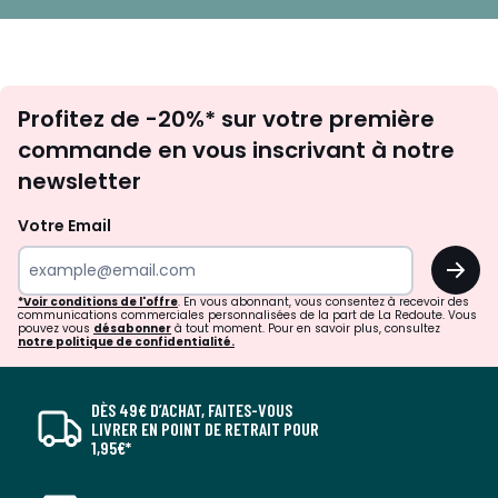
Inscription
Profitez de -20%* sur votre première
newsletter
commande en vous inscrivant à notre
newsletter
Votre Email
OK
*Voir conditions de l'offre
. En vous abonnant, vous consentez à recevoir des
communications commerciales personnalisées de la part de La Redoute. Vous
pouvez vous
désabonner
à tout moment. Pour en savoir plus, consultez
notre politique de confidentialité.
DÈS 49€ D’ACHAT, FAITES-VOUS
LIVRER EN POINT DE RETRAIT POUR
1,95€*